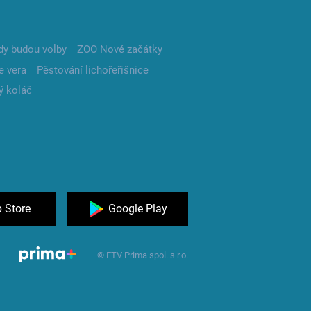
dy budou volby
ZOO Nové začátky
e vera
Pěstování lichořeřišnice
ý koláč
 Store
Google Play
© FTV Prima spol. s r.o.