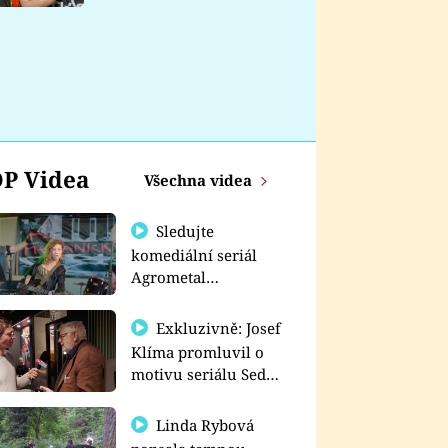
nemá
P Videa
Všechna videa
Sledujte
komediální seriál
Agrometal
exkluzivně na
prima+
Exkluzivně: Josef
Klíma promluvil o
motivu seriálu Sedm
schodů k moci
Linda Rybová