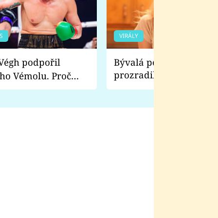
S
VIRÁLY
Bývalá pornoherečka
prozradila, co ji šokova
ho Vémolu. Proč
natáčení Euforie. Vážně
ji zápasit s ním než
bylo drsnější než hanba
 Kinclem?
filmy?