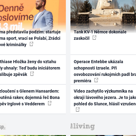
ma představila podzim: startuje
Tank KV-1 Němce dokonale
ma sport, vrací se Polabí, Zrádci
zaskočil
ové kriminálky
thiase Hložka ženy do vztahu
Operace Entebbe ukázala
dy uhnaly: Teď budu iniciátorem
schopnosti Izraele. Při
 slibuje zpěvák
osvobozování rukojmích padl br
premiéra
zloučení s Glenem Hansardem:
Video zachytilo výzkumníka na
outěná rakev, dojemná řeč Bona
okraji lávového jezera. Je to jak
zpěv Irglové s Vedderem
pohled do Slunce, hlásil vzruše