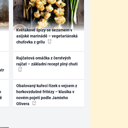
Květákové špízy se sezamem v
asijské marinádě – vegetariánská
chuťovka z grilu
Rajčatová omáčka z čerstvých
rajčat – základní recept plný chuti
atr
Obalovaný kuřecí řízek s vejcem z
o
horkovzdušné fritézy – klasika v
ně
novém pojetí podle Jamieho
Olivera