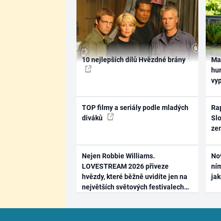
10 nejlepších dílů Hvězdné brány
Ma
hum
vy
TOP filmy a seriály podle mladých
Rap
diváků
Slo
ze
Nejen Robbie Williams.
No
LOVESTREAM 2026 přiveze
ním
hvězdy, které běžně uvidíte jen na
ja
největších světových festivalech