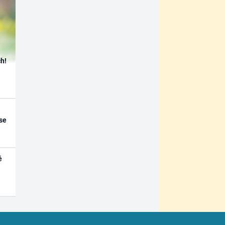
h!
se
é