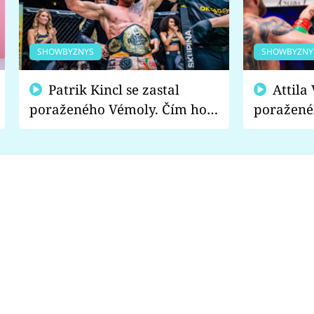
SHOWBYZNYS
SHOWBYZNY
Patrik Kincl se zastal
Attila Végh podpořil
poraženého Vémoly. Čím ho
poražené
fanoušci naštvali?
chce radě
s vítězem