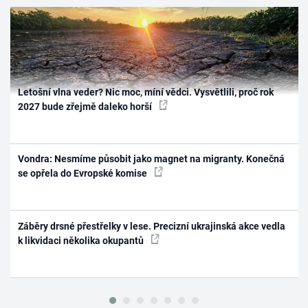
Letošní vlna veder? Nic moc, míní vědci. Vysvětlili, proč rok
2027 bude zřejmě daleko horší
Vondra: Nesmíme působit jako magnet na migranty. Konečná
se opřela do Evropské komise
Záběry drsné přestřelky v lese. Precizní ukrajinská akce vedla
k likvidaci několika okupantů