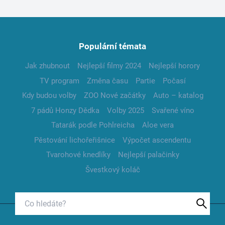
Populární témata
Jak zhubnout
Nejlepší filmy 2024
Nejlepší horory
TV program
Změna času
Partie
Počasí
Kdy budou volby
ZOO Nové začátky
Auto – katalog
7 pádů Honzy Dědka
Volby 2025
Svařené víno
Tatarák podle Pohlreicha
Aloe vera
Pěstování lichořeřišnice
Výpočet ascendentu
Tvarohové knedlíky
Nejlepší palačinky
Švestkový koláč