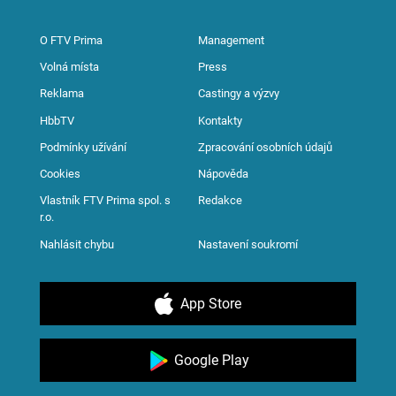
O FTV Prima
Management
Volná místa
Press
Reklama
Castingy a výzvy
HbbTV
Kontakty
Podmínky užívání
Zpracování osobních údajů
Cookies
Nápověda
Vlastník FTV Prima spol. s
Redakce
r.o.
Nahlásit chybu
Nastavení soukromí
App Store
Google Play