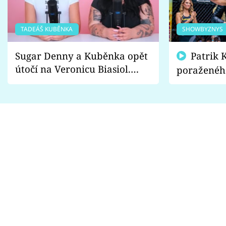
TADEÁŠ KUBĚNKA
SHOWBYZNYS
Sugar Denny a Kuběnka opět
Patrik Kincl se zastal
útočí na Veronicu Biasiol.
poraženéh
Proč je podle nich falešná a
fanoušci n
lže o své nevěře?