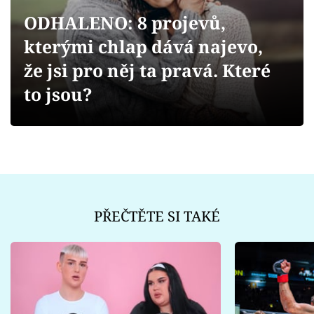
Sex a vztahy
ODHALENO: 8 projevů,
Videa
kterými chlap dává najevo,
že jsi pro něj ta pravá. Které
Sledujte prima+
to jsou?
Přihlášení
Sledujte nás
PŘEČTĚTE SI TAKÉ