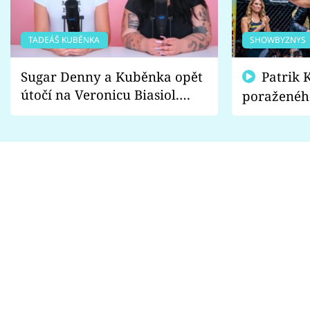
TADEÁŠ KUBĚNKA
SHOWBYZNYS
Sugar Denny a Kuběnka opět
Patrik Kincl se zastal
útočí na Veronicu Biasiol.
poraženéh
Proč je podle nich falešná a
fanoušci n
lže o své nevěře?