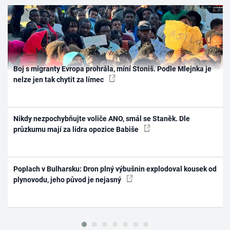
Boj s migranty Evropa prohrála, míní Stoniš. Podle Mlejnka je
nelze jen tak chytit za límec
Nikdy nezpochybňujte voliče ANO, smál se Staněk. Dle
průzkumu mají za lídra opozice Babiše
Poplach v Bulharsku: Dron plný výbušnin explodoval kousek od
plynovodu, jeho původ je nejasný