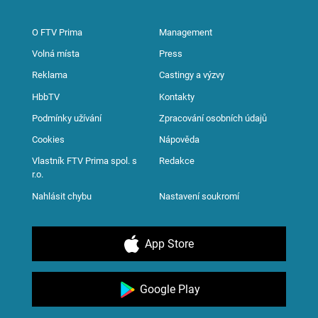
O FTV Prima
Management
Volná místa
Press
Reklama
Castingy a výzvy
HbbTV
Kontakty
Podmínky užívání
Zpracování osobních údajů
Cookies
Nápověda
Vlastník FTV Prima spol. s
Redakce
r.o.
Nahlásit chybu
Nastavení soukromí
App Store
Google Play