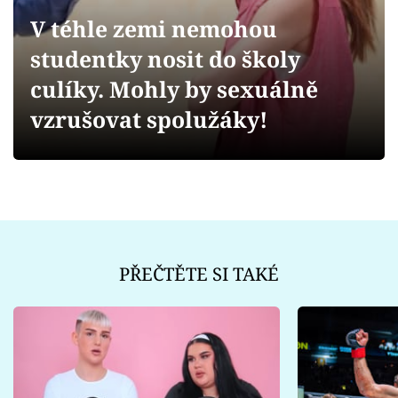
Sex a vztahy
V téhle zemi nemohou
Videa
studentky nosit do školy
culíky. Mohly by sexuálně
Sledujte prima+
vzrušovat spolužáky!
Přihlášení
Sledujte nás
PŘEČTĚTE SI TAKÉ