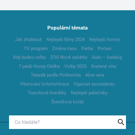
Populární témata
Jak zhubnout
Nejlepší filmy 2024
Nejlepší horory
TV program
Změna času
Partie
Počasí
Kdy budou volby
ZOO Nové začátky
Auto – katalog
7 pádů Honzy Dědka
Volby 2025
Svařené víno
Tatarák podle Pohlreicha
Aloe vera
Pěstování lichořeřišnice
Výpočet ascendentu
Tvarohové knedlíky
Nejlepší palačinky
Švestkový koláč