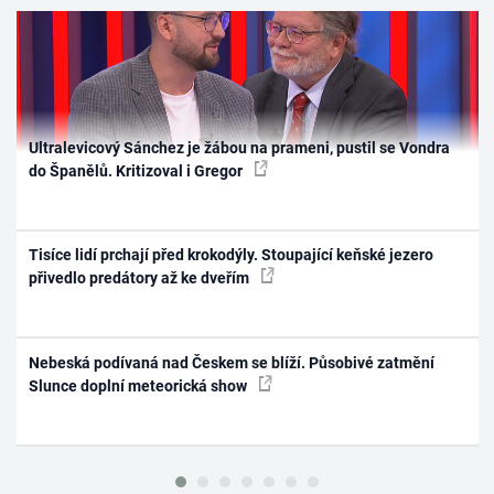
Ultralevicový Sánchez je žábou na prameni, pustil se Vondra
do Španělů. Kritizoval i Gregor
Tisíce lidí prchají před krokodýly. Stoupající keňské jezero
přivedlo predátory až ke dveřím
Nebeská podívaná nad Českem se blíží. Působivé zatmění
Slunce doplní meteorická show