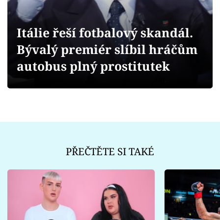
Sex a vztahy
Videa
Itálie řeší fotbalový skandál.
Bývalý premiér slíbil hráčům
Sledujte prima+
autobus plný prostitutek
Přihlášení
Sledujte nás
PŘEČTĚTE SI TAKÉ