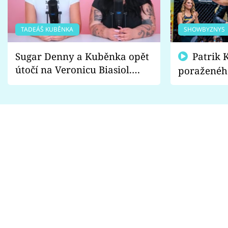
TADEÁŠ KUBĚNKA
SHOWBYZNYS
Sugar Denny a Kuběnka opět
Patrik Kincl se zastal
útočí na Veronicu Biasiol.
poraženéh
Proč je podle nich falešná a
fanoušci n
lže o své nevěře?