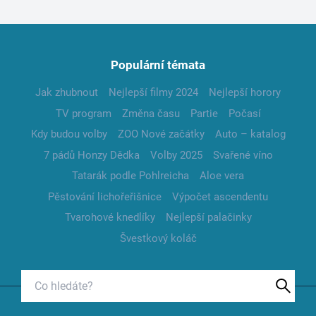
Populární témata
Jak zhubnout
Nejlepší filmy 2024
Nejlepší horory
TV program
Změna času
Partie
Počasí
Kdy budou volby
ZOO Nové začátky
Auto – katalog
7 pádů Honzy Dědka
Volby 2025
Svařené víno
Tatarák podle Pohlreicha
Aloe vera
Pěstování lichořeřišnice
Výpočet ascendentu
Tvarohové knedlíky
Nejlepší palačinky
Švestkový koláč