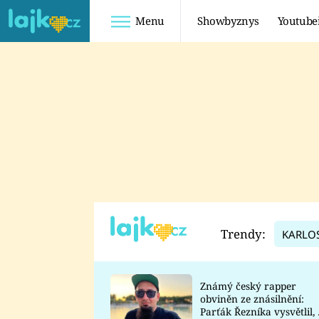
Menu
Showbyznys
Youtube
Youtuberky
Youtubeři
SHOPAHOLICADEL
FATTYPILLOW
ANNA ŠULC
FREESCOOT
SUGAR DENNY
ADAM KAJUMI
LADUŠKA
TADEÁŠ KUBĚNKA
DOMINIKA
DATEL
Trendy:
KARLO
MYSLIVCOVÁ
Známý český rapper
obviněn ze znásilnění:
Parťák Řezníka vysvětlil, 