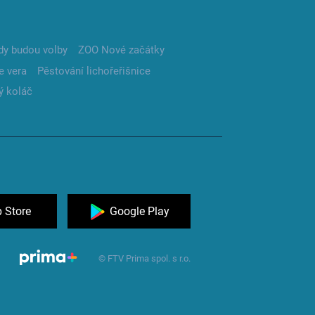
dy budou volby
ZOO Nové začátky
e vera
Pěstování lichořeřišnice
ý koláč
 Store
Google Play
© FTV Prima spol. s r.o.