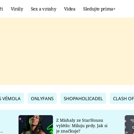
ři
Virály
Sex a vztahy
Videa
Sledujte prima+
Showbyznys
Extrém
VIRÁLY
KURIOZITY
VIDEA
KVÍZY
S VÉMOLA
ONLYFANS
SHOPAHOLICADEL
CLASH OF
Z Mishaly ze StarHousu
vylétlo: Miluju prdy. Jak si
co
je značkuje?