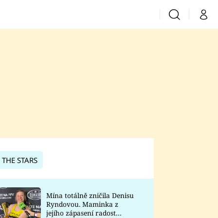
Vyhledávání
Můj 
Prima+
CNN Prima News
Prima Fresh
Prima Living
Prima Zoom
 THE STARS
Prima Lajk
Mína totálně zničila Denisu
Ryndovou. Maminka z
Sledujte nás
jejího zápasení radost