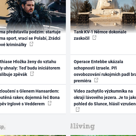
ma představila podzim: startuje
Tank KV-1 Němce dokonale
ma sport, vrací se Polabí, Zrádci
zaskočil
ové kriminálky
thiase Hložka ženy do vztahu
Operace Entebbe ukázala
dy uhnaly: Teď budu iniciátorem
schopnosti Izraele. Při
 slibuje zpěvák
osvobozování rukojmích padl br
premiéra
zloučení s Glenem Hansardem:
Video zachytilo výzkumníka na
outěná rakev, dojemná řeč Bona
okraji lávového jezera. Je to jak
zpěv Irglové s Vedderem
pohled do Slunce, hlásil vzruše