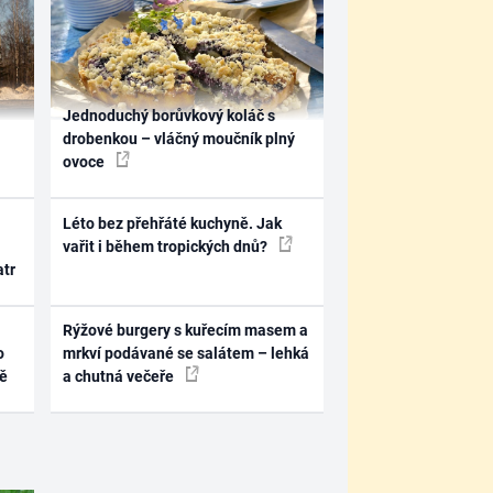
Jednoduchý borůvkový koláč s
drobenkou – vláčný moučník plný
ovoce
Léto bez přehřáté kuchyně. Jak
vařit i během tropických dnů?
atr
Rýžové burgery s kuřecím masem a
o
mrkví podávané se salátem – lehká
ně
a chutná večeře