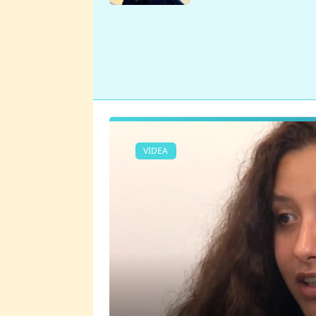
se v Plzni stalo
VIDEA