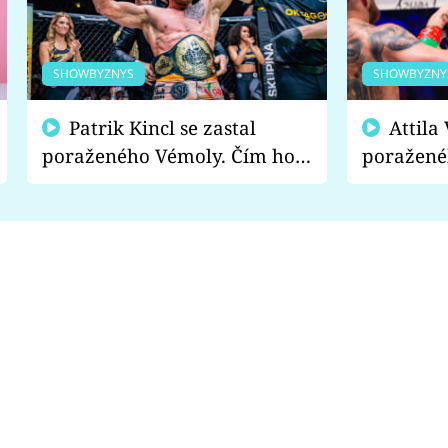
SHOWBYZNYS
SHOWBYZNY
Patrik Kincl se zastal
Attila Végh podpořil
poraženého Vémoly. Čím ho
poražené
fanoušci naštvali?
chce radě
s vítězem