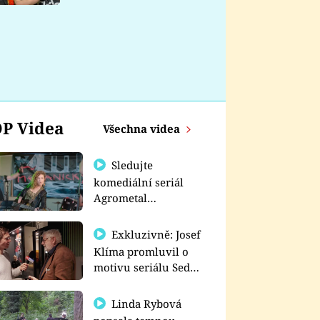
nemá
P Videa
Všechna videa
Sledujte
komediální seriál
Agrometal
exkluzivně na
prima+
Exkluzivně: Josef
Klíma promluvil o
motivu seriálu Sedm
schodů k moci
Linda Rybová