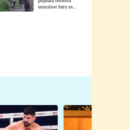
popsala temnou
minulost Sáry ze
seriálu Zákony vlka