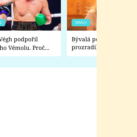
S
VIRÁLY
Bývalá pornoherečka
prozradila, co ji šokova
ho Vémolu. Proč
natáčení Euforie. Vážně
ji zápasit s ním než
bylo drsnější než hanba
 Kinclem?
filmy?