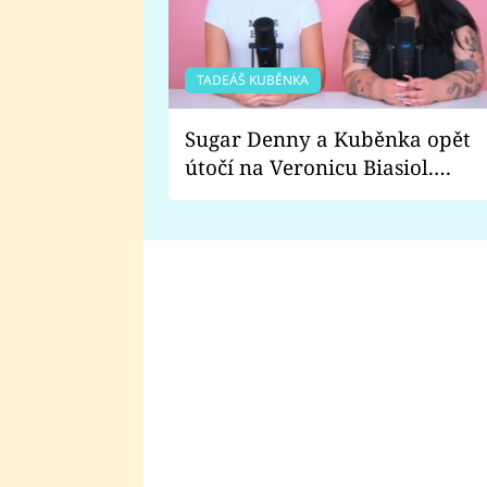
TADEÁŠ KUBĚNKA
Sugar Denny a Kuběnka opět
útočí na Veronicu Biasiol.
Proč je podle nich falešná a
lže o své nevěře?