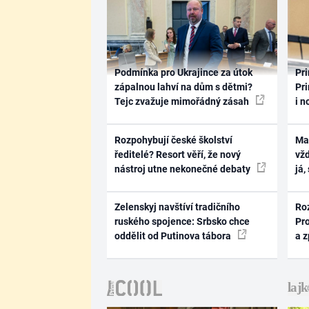
Podmínka pro Ukrajince za útok
Pri
zápalnou lahví na dům s dětmi?
Pri
Tejc zvažuje mimořádný zásah
i n
Rozpohybují české školství
Ma
ředitelé? Resort věří, že nový
vž
nástroj utne nekonečné debaty
já,
Zelenskyj navštíví tradičního
Ro
ruského spojence: Srbsko chce
Pr
oddělit od Putinova tábora
a 