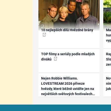
10 nejlepších dílů Hvězdné brány
Ma
hum
vy
TOP filmy a seriály podle mladých
Rap
diváků
Slo
ze
Nejen Robbie Williams.
No
LOVESTREAM 2026 přiveze
ním
hvězdy, které běžně uvidíte jen na
ja
největších světových festivalech