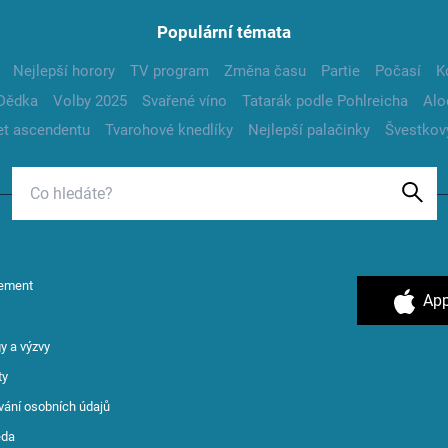
Populární témata
Nejlepší horory
TV program
Změna času
Partie
Počasí
K
Dědka
Volby 2025
Svařené víno
Tatarák podle Pohlreicha
Alo
t ascendentu
Tvarohové knedlíky
Nejlepší palačinky
Švestkov
ement
App
y a výzvy
ty
vání osobních údajů
ěda