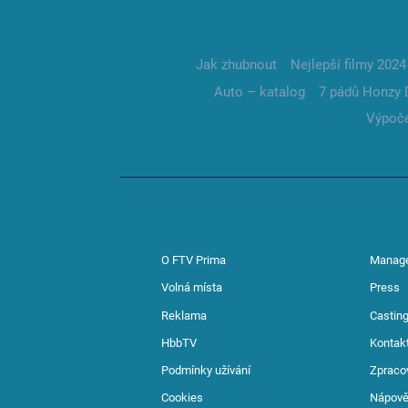
Jak zhubnout
Nejlepší filmy 2024
Auto – katalog
7 pádů Honzy 
Výpoče
O FTV Prima
Manag
Volná místa
Press
Reklama
Casting
HbbTV
Kontak
Podmínky užívání
Zpraco
Cookies
Nápov