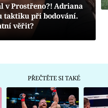
 v Prostřeno?! Adriana
 taktiku při bodování.
atní věřit?
PŘEČTĚTE SI TAKÉ