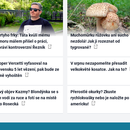
rtyho frky: Táta kvůli mému
Muchomůrku růžovku ani sucho
oru málem přišel o práci,
nezdolá! Jak ji rozeznat od
práví kontroverzní Řezník
tygrované?
per Vercetti vyfasoval na
V srpnu nezapomeňte přesadit
vensku 5 let vězení, pak bude ze
velkokvěté kosatce. Jak na to?
mě vyhoštěn
vý objev Kazmy? Blondýnka se s
Přerostlé okurky? Zkuste
 vodí za ruce a fotí se na místě
rychlokvašky nebo je naložte po
ko Rosecká
americku!