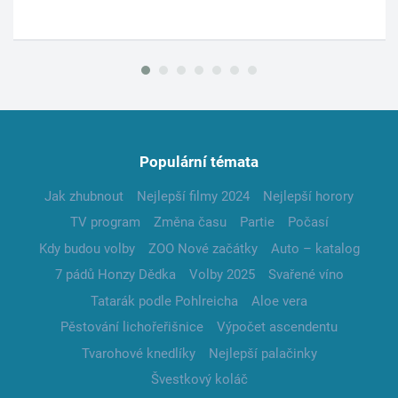
Populární témata
Jak zhubnout
Nejlepší filmy 2024
Nejlepší horory
TV program
Změna času
Partie
Počasí
Kdy budou volby
ZOO Nové začátky
Auto – katalog
7 pádů Honzy Dědka
Volby 2025
Svařené víno
Tatarák podle Pohlreicha
Aloe vera
Pěstování lichořeřišnice
Výpočet ascendentu
Tvarohové knedlíky
Nejlepší palačinky
Švestkový koláč