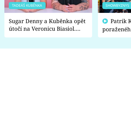
TADEÁŠ KUBĚNKA
SHOWBYZNYS
Sugar Denny a Kuběnka opět
Patrik Kincl se zastal
útočí na Veronicu Biasiol.
poraženéh
Proč je podle nich falešná a
fanoušci n
lže o své nevěře?