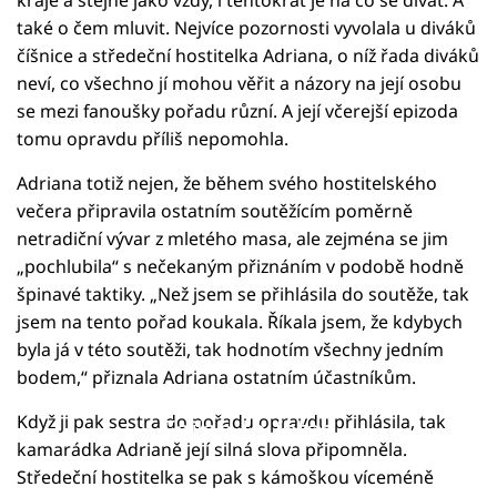
také o čem mluvit. Nejvíce pozornosti vyvolala u diváků
číšnice a středeční hostitelka Adriana, o níž řada diváků
neví, co všechno jí mohou věřit a názory na její osobu
se mezi fanoušky pořadu různí. A její včerejší epizoda
tomu opravdu příliš nepomohla.
Adriana totiž nejen, že během svého hostitelského
večera připravila ostatním soutěžícím poměrně
netradiční vývar z mletého masa, ale zejména se jim
„pochlubila“ s nečekaným přiznáním v podobě hodně
špinavé taktiky. „Než jsem se přihlásila do soutěže, tak
jsem na tento pořad koukala. Říkala jsem, že kdybych
byla já v této soutěži, tak hodnotím všechny jedním
bodem,“ přiznala Adriana ostatním účastníkům.
Když ji pak sestra do pořadu opravdu přihlásila, tak
Failed to fetch
kamarádka Adrianě její silná slova připomněla.
Středeční hostitelka se pak s kámoškou víceméně