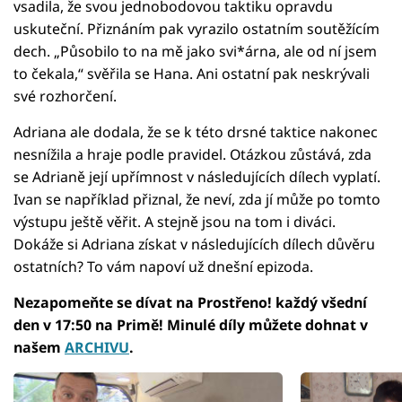
vsadila, že svou jednobodovou taktiku opravdu
uskuteční. Přiznáním pak vyrazilo ostatním soutěžícím
dech. „Působilo to na mě jako svi*árna, ale od ní jsem
to čekala,“ svěřila se Hana. Ani ostatní pak neskrývali
své rozhorčení.
Adriana ale dodala, že se k této drsné taktice nakonec
nesnížila a hraje podle pravidel. Otázkou zůstává, zda
se Adrianě její upřímnost v následujících dílech vyplatí.
Ivan se například přiznal, že neví, zda jí může po tomto
výstupu ještě věřit. A stejně jsou na tom i diváci.
Dokáže si Adriana získat v následujících dílech důvěru
ostatních? To vám napoví už dnešní epizoda.
Nezapomeňte se dívat na Prostřeno! každý všední
den v 17:50 na Primě! Minulé díly můžete dohnat v
našem
ARCHIVU
.