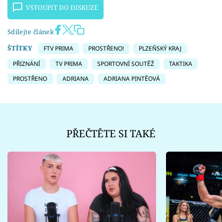
VSTOUPIT DO DISKUZE
Sdílejte článek
ŠTÍTKY
FTV PRIMA
PROSTŘENO!
PLZEŇSKÝ KRAJ
PŘIZNÁNÍ
TV PRIMA
SPORTOVNÍ SOUTĚŽ
TAKTIKA
PROSTŘENO
ADRIANA
ADRIANA PINTĚOVÁ
PŘEČTĚTE SI TAKÉ