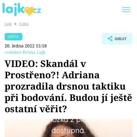
Lajk
■
Videa
Trendy:
KARLOS VÉMOLA
ONLYFANS
VIDEA
SDÍLET
SHOPAHOLICADEL
CLASH OF THE STARS
20. ledna 2022 15:18
redakce Prima Lajk
VIDEO: Skandál v
Prostřeno?! Adriana
Témata
prozradila drsnou taktiku
Showbyznys
při bodování. Budou jí ještě
ostatní věřit?
Youtubeři
Žádná položka z playlistu není
Virály
Středeční díl pořadu Prostřeno! vyvolal v
dostupná.