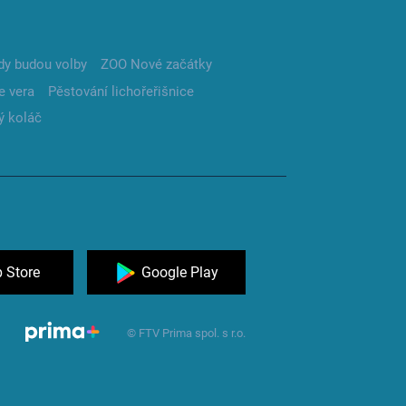
dy budou volby
ZOO Nové začátky
e vera
Pěstování lichořeřišnice
ý koláč
 Store
Google Play
© FTV Prima spol. s r.o.