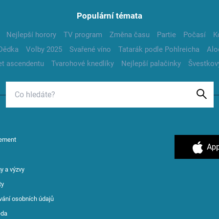
Populární témata
Nejlepší horory
TV program
Změna času
Partie
Počasí
K
Dědka
Volby 2025
Svařené víno
Tatarák podle Pohlreicha
Alo
t ascendentu
Tvarohové knedlíky
Nejlepší palačinky
Švestkov
ement
App
y a výzvy
ty
vání osobních údajů
ěda