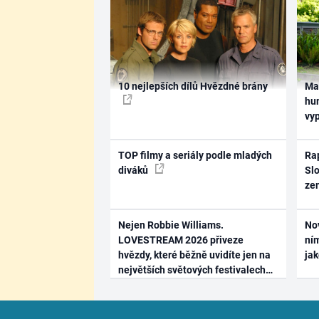
10 nejlepších dílů Hvězdné brány
Ma
hum
vy
TOP filmy a seriály podle mladých
Rap
diváků
Slo
ze
Nejen Robbie Williams.
No
LOVESTREAM 2026 přiveze
ním
hvězdy, které běžně uvidíte jen na
ja
největších světových festivalech