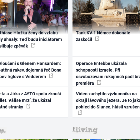
thiase Hložka ženy do vztahu
Tank KV-1 Němce dokonale
dy uhnaly: Teď budu iniciátorem
zaskočil
 slibuje zpěvák
zloučení s Glenem Hansardem:
Operace Entebbe ukázala
outěná rakev, dojemná řeč Bona
schopnosti Izraele. Při
zpěv Irglové s Vedderem
osvobozování rukojmích padl br
premiéra
ta a Jirka z AYTO spolu zkouší
Video zachytilo výzkumníka na
let. Válise mrzí, že ukázal
okraji lávového jezera. Je to jak
atné stránky
pohled do Slunce, hlásil vzruše