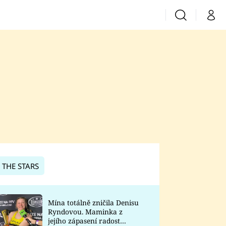
Vyhledávání
Můj 
Prima+
CNN Prima News
Prima Fresh
Prima Living
Prima Zoom
 THE STARS
Prima Lajk
Mína totálně zničila Denisu
Ryndovou. Maminka z
Sledujte nás
jejího zápasení radost