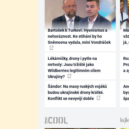
Bartošek k Turkovi: Hyenismus a
Ma
nehoráznost. Ke stíhání by ho
vž
Sněmovna vydala, míní Vondráček
já,
Lékárničky, drony i pytle na
Ro
mrtvoly: Jsou tržiště jako
Pr
Wildberries legitimním cílem
a 
Ukrajiny?
Šándor: Na masy ruských vojáků
Ane
budou ukrajinské drony krátké.
byd
Konflikt se nevyvíjí dobře
šp