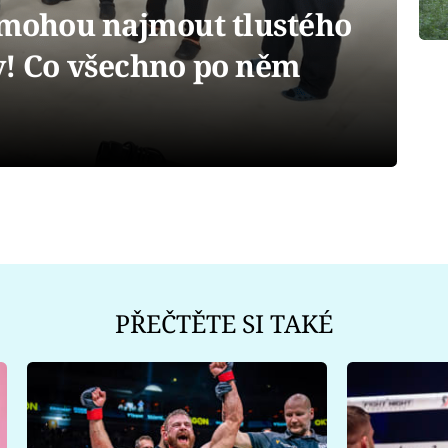
é mohou najmout tlustého
y! Co všechno po něm
PŘEČTĚTE SI TAKÉ