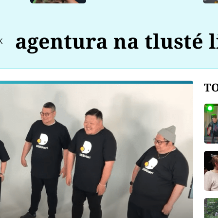
agentura na tlusté l
K
TO