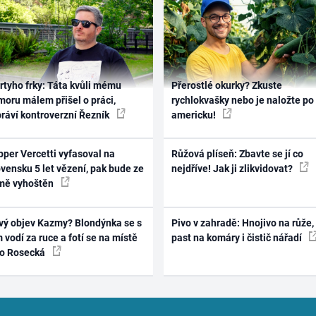
rtyho frky: Táta kvůli mému
Přerostlé okurky? Zkuste
oru málem přišel o práci,
rychlokvašky nebo je naložte po
práví kontroverzní Řezník
americku!
per Vercetti vyfasoval na
Růžová plíseň: Zbavte se jí co
vensku 5 let vězení, pak bude ze
nejdříve! Jak ji zlikvidovat?
mě vyhoštěn
vý objev Kazmy? Blondýnka se s
Pivo v zahradě: Hnojivo na růže,
 vodí za ruce a fotí se na místě
past na komáry i čistič nářadí
ko Rosecká