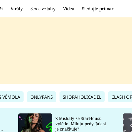
ři
Virály
Sex a vztahy
Videa
Sledujte prima+
Showbyznys
Extrém
VIRÁLY
KURIOZITY
VIDEA
KVÍZY
S VÉMOLA
ONLYFANS
SHOPAHOLICADEL
CLASH OF
Z Mishaly ze StarHousu
vylétlo: Miluju prdy. Jak si
co
je značkuje?