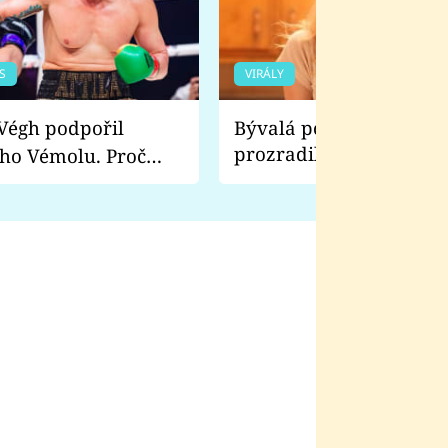
S
VIRÁLY
Bývalá pornoherečka
prozradila, co ji šokova
ho Vémolu. Proč
natáčení Euforie. Vážně
ji zápasit s ním než
bylo drsnější než hanba
 Kinclem?
filmy?