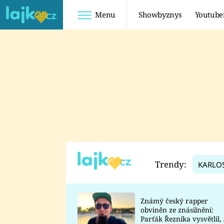
Menu
Showbyznys
Youtube
Youtuberky
Youtubeři
SHOPAHOLICADEL
FATTYPILLOW
ANNA ŠULC
FREESCOOT
SUGAR DENNY
ADAM KAJUMI
LADUŠKA
TADEÁŠ KUBĚNKA
DOMINIKA
DATEL
Trendy:
KARLO
MYSLIVCOVÁ
Známý český rapper
obviněn ze znásilnění:
Parťák Řezníka vysvětlil, 