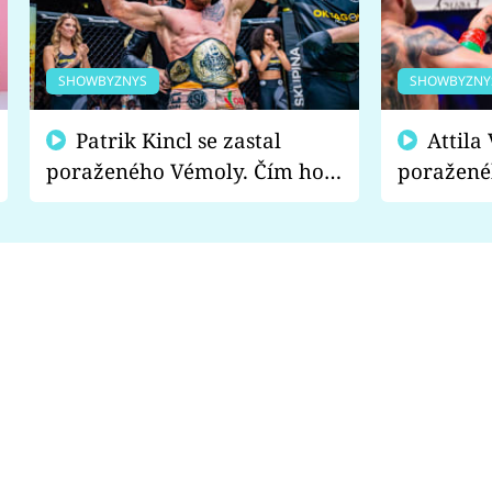
SHOWBYZNYS
SHOWBYZNY
Patrik Kincl se zastal
Attila Végh podpořil
poraženého Vémoly. Čím ho
poražené
fanoušci naštvali?
chce radě
s vítězem