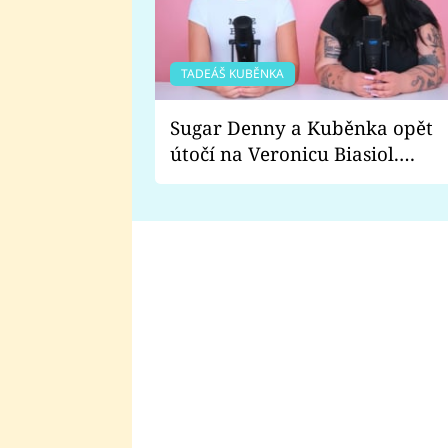
TADEÁŠ KUBĚNKA
Sugar Denny a Kuběnka opět
útočí na Veronicu Biasiol.
Proč je podle nich falešná a
lže o své nevěře?