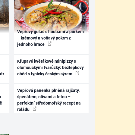
Vepřový guláš s houbami a pórkem
– krémový a voňavý pokrm z
jednoho hrnce
Křupavé květákové minipizzy s
olomouckými tvarůžky: bezlepkový
atr
oběd s typicky českým sýrem
Vepřová panenka plněná rajčaty,
o
špenátem, olivami a fetou –
ně
perfektní středomořský recept na
roládu