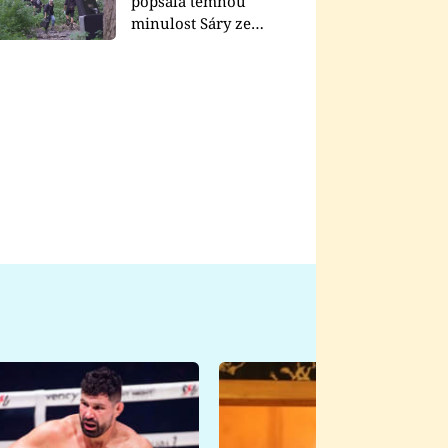
popsala temnou
minulost Sáry ze
seriálu Zákony vlka