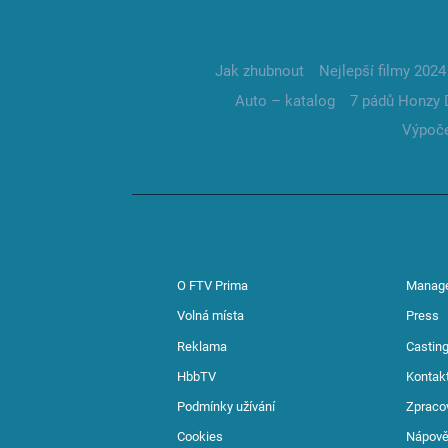
Jak zhubnout
Nejlepší filmy 2024
Auto – katalog
7 pádů Honzy 
Výpoče
O FTV Prima
Manag
Volná místa
Press
Reklama
Casting
HbbTV
Kontak
Podmínky užívání
Zpraco
Cookies
Nápov