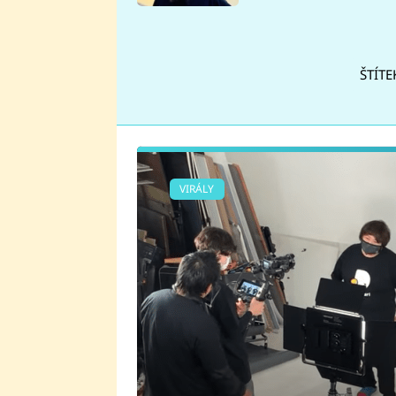
se v Plzni stalo
ŠTÍTE
VIRÁLY