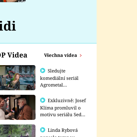
nemá
idi
P Videa
Všechna videa
Sledujte
komediální seriál
Agrometal
exkluzivně na
prima+
Exkluzivně: Josef
Klíma promluvil o
motivu seriálu Sedm
schodů k moci
Linda Rybová