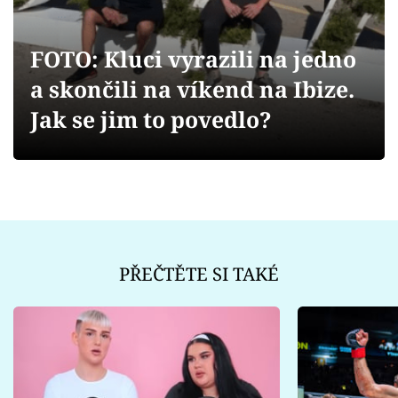
Sex a vztahy
Videa
FOTO: Kluci vyrazili na jedno
a skončili na víkend na Ibize.
Sledujte prima+
Jak se jim to povedlo?
Přihlášení
Sledujte nás
PŘEČTĚTE SI TAKÉ