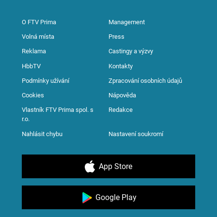
O FTV Prima
Management
Volná místa
Press
Reklama
Castingy a výzvy
HbbTV
Kontakty
Podmínky užívání
Zpracování osobních údajů
Cookies
Nápověda
Vlastník FTV Prima spol. s
Redakce
r.o.
Nahlásit chybu
Nastavení soukromí
App Store
Google Play