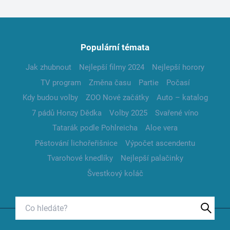
Populární témata
Jak zhubnout
Nejlepší filmy 2024
Nejlepší horory
TV program
Změna času
Partie
Počasí
Kdy budou volby
ZOO Nové začátky
Auto – katalog
7 pádů Honzy Dědka
Volby 2025
Svařené víno
Tatarák podle Pohlreicha
Aloe vera
Pěstování lichořeřišnice
Výpočet ascendentu
Tvarohové knedlíky
Nejlepší palačinky
Švestkový koláč