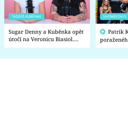
TADEÁŠ KUBĚNKA
SHOWBYZNYS
Sugar Denny a Kuběnka opět
Patrik Kincl se zastal
útočí na Veronicu Biasiol.
poraženéh
Proč je podle nich falešná a
fanoušci n
lže o své nevěře?