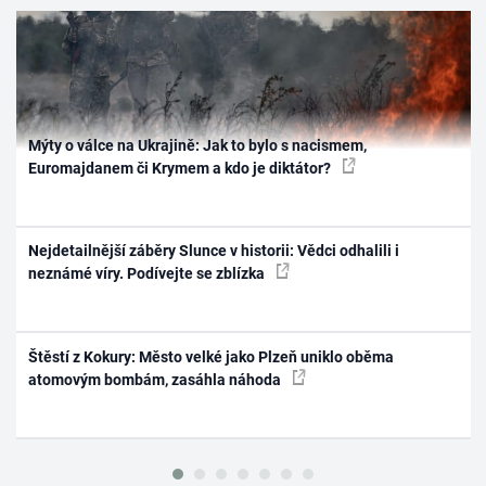
Mýty o válce na Ukrajině: Jak to bylo s nacismem,
Euromajdanem či Krymem a kdo je diktátor?
Nejdetailnější záběry Slunce v historii: Vědci odhalili i
neznámé víry. Podívejte se zblízka
Štěstí z Kokury: Město velké jako Plzeň uniklo oběma
atomovým bombám, zasáhla náhoda