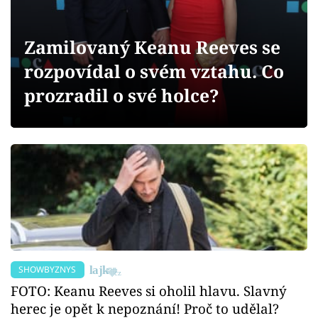
Sex a vztahy
Videa
Zamilovaný Keanu Reeves se
rozpovídal o svém vztahu. Co
Sledujte prima+
prozradil o své holce?
Přihlášení
Sledujte nás
SHOWBYZNYS
FOTO: Keanu Reeves si oholil hlavu. Slavný
herec je opět k nepoznání! Proč to udělal?