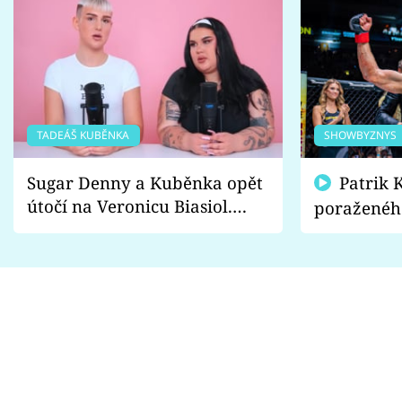
TADEÁŠ KUBĚNKA
SHOWBYZNYS
Sugar Denny a Kuběnka opět
Patrik Kincl se zastal
útočí na Veronicu Biasiol.
poraženéh
Proč je podle nich falešná a
fanoušci n
lže o své nevěře?