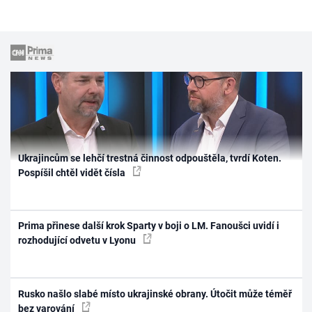
Ukrajincům se lehčí trestná činnost odpouštěla, tvrdí Koten.
Pospíšil chtěl vidět čísla
Prima přinese další krok Sparty v boji o LM. Fanoušci uvidí i
rozhodující odvetu v Lyonu
Rusko našlo slabé místo ukrajinské obrany. Útočit může téměř
bez varování