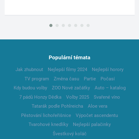
Populární témata
Jak zhubnout
Nejlepší filmy 2024
Nejlepší horory
TV program
Změna času
Partie
Počasí
Kdy budou volby
ZOO Nové začátky
Auto – katalog
7 pádů Honzy Dědka
Volby 2025
Svařené víno
Tatarák podle Pohlreicha
Aloe vera
Pěstování lichořeřišnice
Výpočet ascendentu
Tvarohové knedlíky
Nejlepší palačinky
Švestkový koláč