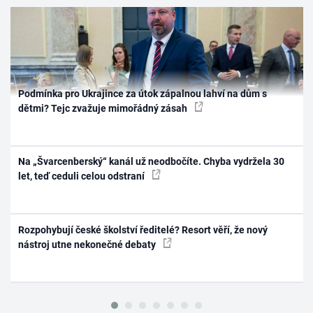
Podmínka pro Ukrajince za útok zápalnou lahví na dům s
dětmi? Tejc zvažuje mimořádný zásah
Na „Švarcenberský“ kanál už neodbočíte. Chyba vydržela 30
let, teď ceduli celou odstraní
Rozpohybují české školství ředitelé? Resort věří, že nový
nástroj utne nekonečné debaty