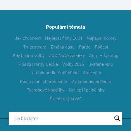
Populární témata
Jak zhubnout
Nejlepší filmy 2024
Nejlepší horory
TV program
Změna času
Partie
Počasí
Kdy budou volby
ZOO Nové začátky
Auto – katalog
7 pádů Honzy Dědka
Volby 2025
Svařené víno
Tatarák podle Pohlreicha
Aloe vera
Pěstování lichořeřišnice
Výpočet ascendentu
Tvarohové knedlíky
Nejlepší palačinky
Švestkový koláč