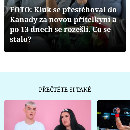
Sex a vztahy
FOTO: Kluk se přestěhoval do
Videa
Kanady za novou přítelkyní a
po 13 dnech se rozešli. Co se
Sledujte prima+
stalo?
Přihlášení
Sledujte nás
PŘEČTĚTE SI TAKÉ