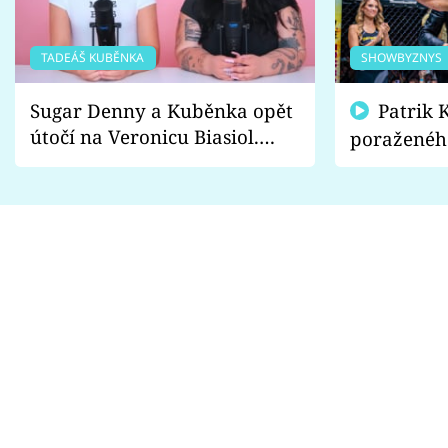
TADEÁŠ KUBĚNKA
SHOWBYZNYS
Sugar Denny a Kuběnka opět
Patrik Kincl se zastal
útočí na Veronicu Biasiol.
poraženéh
Proč je podle nich falešná a
fanoušci n
lže o své nevěře?