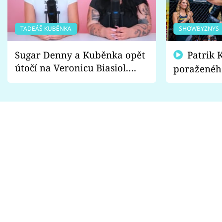
TADEÁŠ KUBĚNKA
SHOWBYZNYS
Sugar Denny a Kuběnka opět
Patrik Kincl se zastal
útočí na Veronicu Biasiol.
poraženéh
Proč je podle nich falešná a
fanoušci n
lže o své nevěře?