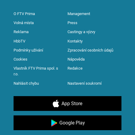
O FTV Prima
Management
Volná místa
Press
Reklama
Castingy a výzvy
HbbTV
Kontakty
Podmínky užívání
Zpracování osobních údajů
Cookies
Nápověda
Vlastník FTV Prima spol. s
Redakce
r.o.
Nahlásit chybu
Nastavení soukromí
App Store
Google Play