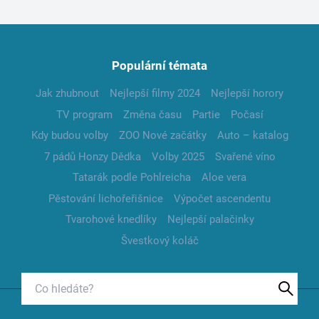
Populární témata
Jak zhubnout
Nejlepší filmy 2024
Nejlepší horory
TV program
Změna času
Partie
Počasí
Kdy budou volby
ZOO Nové začátky
Auto – katalog
7 pádů Honzy Dědka
Volby 2025
Svařené víno
Tatarák podle Pohlreicha
Aloe vera
Pěstování lichořeřišnice
Výpočet ascendentu
Tvarohové knedlíky
Nejlepší palačinky
Švestkový koláč