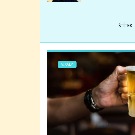
se v Plzni stalo
ŠTÍTEK
VIRÁLY