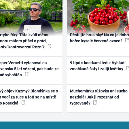
rtyho frky: Táta kvůli mému
Pěstujte brusinky! Na co je dobr
oru málem přišel o práci,
hořce kyselé červené ovoce?
práví kontroverzní Řezník
per Vercetti vyfasoval na
9 tipů s kostkami ledu: Vyhladí
vensku 5 let vězení, pak bude ze
zmačkané šaty i zalijí květiny
mě vyhoštěn
vý objev Kazmy? Blondýnka se s
Muchomůrku růžovku ani sucho
 vodí za ruce a fotí se na místě
nezdolá! Jak ji rozeznat od
ko Rosecká
tygrované?