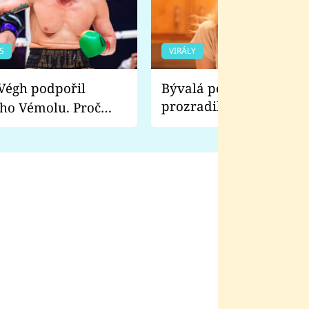
S
VIRÁLY
Bývalá pornoherečka
prozradila, co ji šokova
ho Vémolu. Proč
natáčení Euforie. Vážně
ji zápasit s ním než
bylo drsnější než hanba
 Kinclem?
filmy?