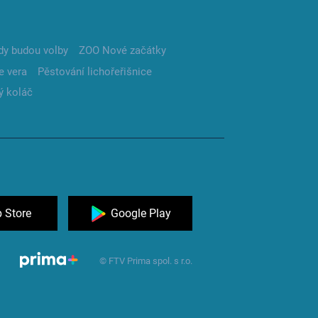
dy budou volby
ZOO Nové začátky
e vera
Pěstování lichořeřišnice
ý koláč
 Store
Google Play
© FTV Prima spol. s r.o.