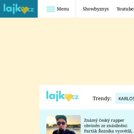
Menu
Showbyznys
Youtube
Youtuberky
Youtubeři
SHOPAHOLICADEL
FATTYPILLOW
ANNA ŠULC
FREESCOOT
SUGAR DENNY
ADAM KAJUMI
LADUŠKA
TADEÁŠ KUBĚNKA
DOMINIKA
DATEL
Trendy:
KARLO
MYSLIVCOVÁ
Známý český rapper
obviněn ze znásilnění:
Parťák Řezníka vysvětlil, 