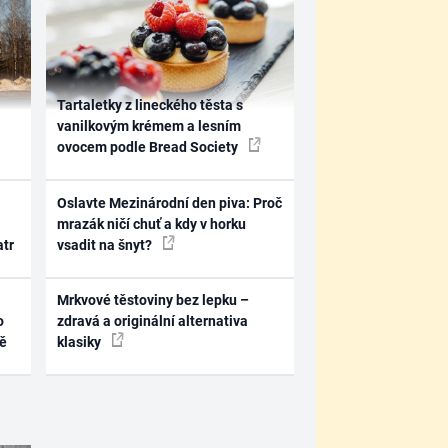
Tartaletky z lineckého těsta s
vanilkovým krémem a lesním
ovocem podle Bread Society
Oslavte Mezinárodní den piva: Proč
mrazák ničí chuť a kdy v horku
atr
vsadit na šnyt?
Mrkvové těstoviny bez lepku –
o
zdravá a originální alternativa
ně
klasiky