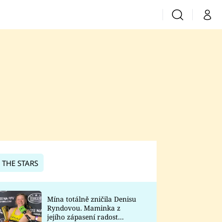
Vyhledávání
Můj 
Prima+
CNN Prima News
Prima Fresh
Prima Living
Prima Zoom
 THE STARS
Prima Lajk
Mína totálně zničila Denisu
Ryndovou. Maminka z
Sledujte nás
jejího zápasení radost