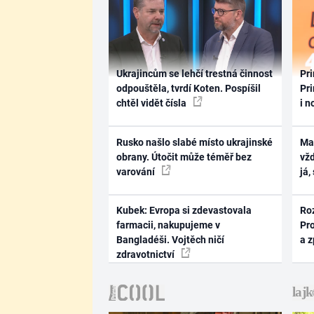
Ukrajincům se lehčí trestná činnost
Pri
odpouštěla, tvrdí Koten. Pospíšil
Pri
chtěl vidět čísla
i n
Rusko našlo slabé místo ukrajinské
Ma
obrany. Útočit může téměř bez
vž
varování
já,
Kubek: Evropa si zdevastovala
Ro
farmacii, nakupujeme v
Pr
Bangladéši. Vojtěch ničí
a 
zdravotnictví