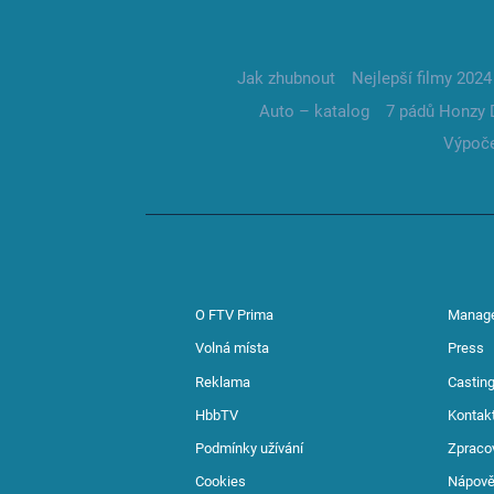
Jak zhubnout
Nejlepší filmy 2024
Auto – katalog
7 pádů Honzy 
Výpoče
O FTV Prima
Manag
Volná místa
Press
Reklama
Casting
HbbTV
Kontak
Podmínky užívání
Zpraco
Cookies
Nápov