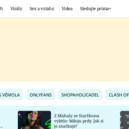
ři
Virály
Sex a vztahy
Videa
Sledujte prima+
Showbyznys
Extrém
VIRÁLY
KURIOZITY
VIDEA
KVÍZY
S VÉMOLA
ONLYFANS
SHOPAHOLICADEL
CLASH OF
Z Mishaly ze StarHousu
vylétlo: Miluju prdy. Jak si
co
je značkuje?