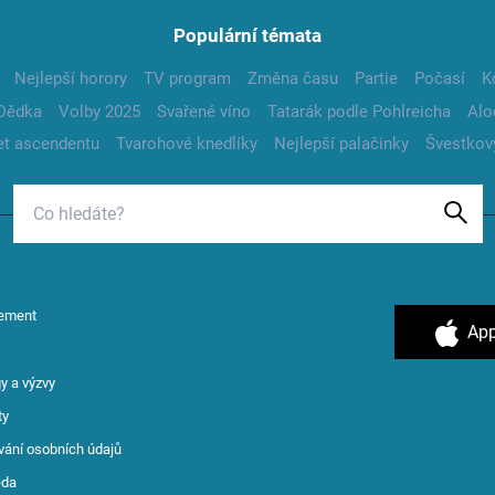
Populární témata
Nejlepší horory
TV program
Změna času
Partie
Počasí
K
Dědka
Volby 2025
Svařené víno
Tatarák podle Pohlreicha
Alo
t ascendentu
Tvarohové knedlíky
Nejlepší palačinky
Švestkov
ement
App
y a výzvy
ty
vání osobních údajů
ěda