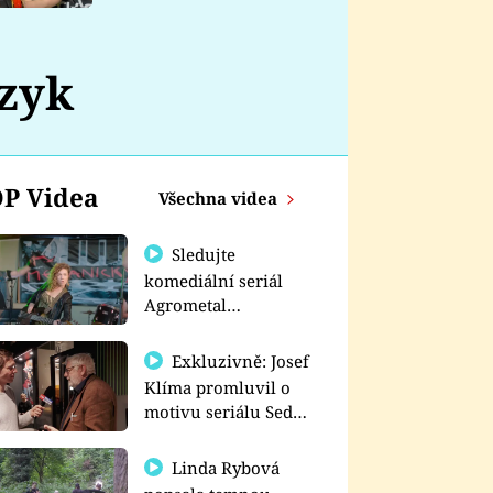
nemá
azyk
P Videa
Všechna videa
Sledujte
komediální seriál
Agrometal
exkluzivně na
prima+
Exkluzivně: Josef
Klíma promluvil o
motivu seriálu Sedm
schodů k moci
Linda Rybová