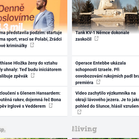
ma představila podzim: startuje
Tank KV-1 Němce dokonale
ma sport, vrací se Polabí, Zrádci
zaskočil
ové kriminálky
thiase Hložka ženy do vztahu
Operace Entebbe ukázala
dy uhnaly: Teď budu iniciátorem
schopnosti Izraele. Při
 slibuje zpěvák
osvobozování rukojmích padl br
premiéra
zloučení s Glenem Hansardem:
Video zachytilo výzkumníka na
outěná rakev, dojemná řeč Bona
okraji lávového jezera. Je to jak
zpěv Irglové s Vedderem
pohled do Slunce, hlásil vzruše