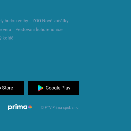
dy budou volby
ZOO Nové začátky
e vera
Pěstování lichořeřišnice
ý koláč
 Store
Google Play
© FTV Prima spol. s r.o.