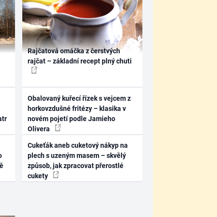
Rajčatová omáčka z čerstvých
rajčat – základní recept plný chuti
Obalovaný kuřecí řízek s vejcem z
horkovzdušné fritézy – klasika v
atr
novém pojetí podle Jamieho
Olivera
Cukeťák aneb cuketový nákyp na
o
plech s uzeným masem – skvělý
ně
způsob, jak zpracovat přerostlé
cukety