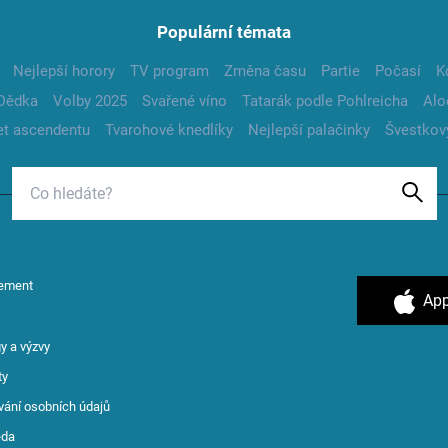
Populární témata
Nejlepší horory
TV program
Změna času
Partie
Počasí
K
Dědka
Volby 2025
Svařené víno
Tatarák podle Pohlreicha
Alo
t ascendentu
Tvarohové knedlíky
Nejlepší palačinky
Švestkov
ement
App
y a výzvy
ty
vání osobních údajů
ěda