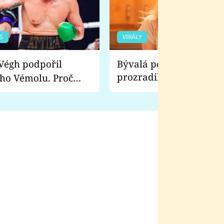
S
VIRÁLY
Bývalá pornoherečka
prozradila, co ji šokova
ho Vémolu. Proč
natáčení Euforie. Vážně
ji zápasit s ním než
bylo drsnější než hanba
 Kinclem?
filmy?