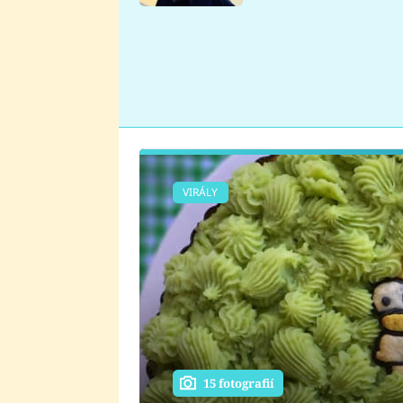
se v Plzni stalo
VIRÁLY
15 fotografií