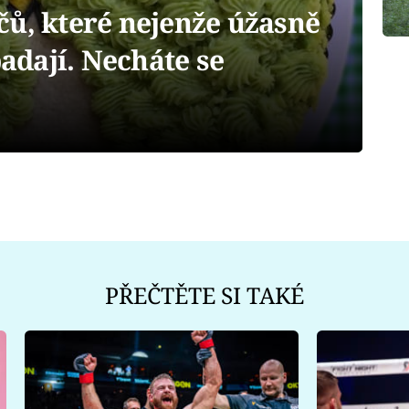
čů, které nejenže úžasně
padají. Necháte se
PŘEČTĚTE SI TAKÉ