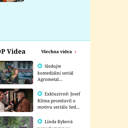
nemá
P Videa
Všechna videa
Sledujte
komediální seriál
Agrometal
exkluzivně na
prima+
Exkluzivně: Josef
Klíma promluvil o
motivu seriálu Sedm
schodů k moci
Linda Rybová