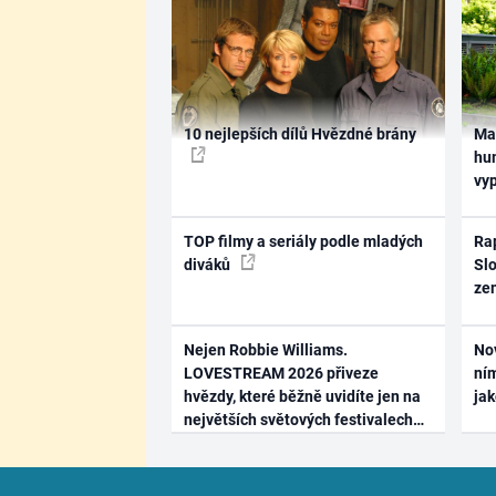
10 nejlepších dílů Hvězdné brány
Ma
hum
vy
TOP filmy a seriály podle mladých
Rap
diváků
Slo
ze
Nejen Robbie Williams.
No
LOVESTREAM 2026 přiveze
ním
hvězdy, které běžně uvidíte jen na
ja
největších světových festivalech