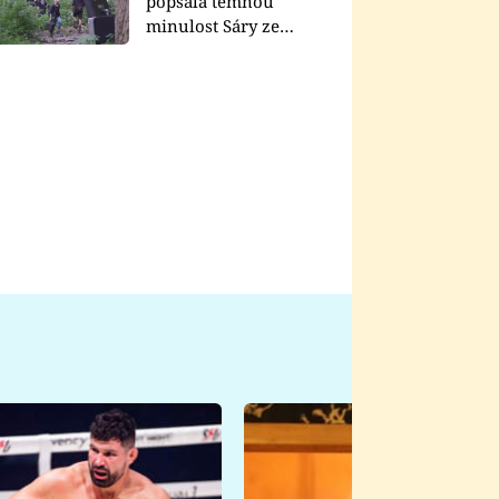
popsala temnou
minulost Sáry ze
seriálu Zákony vlka