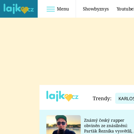
Menu
Showbyznys
Youtube
Youtuberky
Youtubeři
SHOPAHOLICADEL
FATTYPILLOW
ANNA ŠULC
FREESCOOT
SUGAR DENNY
ADAM KAJUMI
LADUŠKA
TADEÁŠ KUBĚNKA
DOMINIKA
DATEL
Trendy:
KARLO
MYSLIVCOVÁ
Známý český rapper
obviněn ze znásilnění:
Parťák Řezníka vysvětlil, 