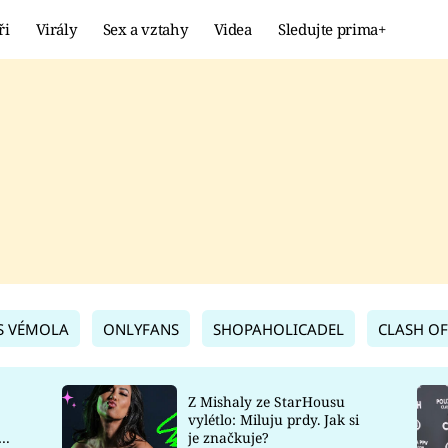
ři
Virály
Sex a vztahy
Videa
Sledujte prima+
Showbyznys
Extrém
VIRÁLY
KURIOZITY
VIDEA
KVÍZY
S VÉMOLA
ONLYFANS
SHOPAHOLICADEL
CLASH OF
Z Mishaly ze StarHousu
vylétlo: Miluju prdy. Jak si
co
je značkuje?