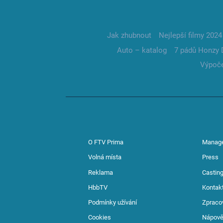
Jak zhubnout
Nejlepší filmy 2024
Auto – katalog
7 pádů Honzy 
Výpoče
O FTV Prima
Manag
Volná místa
Press
Reklama
Casting
HbbTV
Kontak
Podmínky užívání
Zpraco
Cookies
Nápov