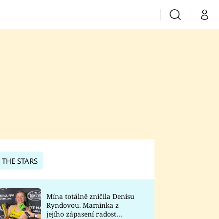
Vyhledávání
Můj 
Prima+
CNN Prima News
Prima Fresh
Prima Living
Prima Zoom
 THE STARS
Prima Lajk
Mína totálně zničila Denisu
Ryndovou. Maminka z
Sledujte nás
jejího zápasení radost