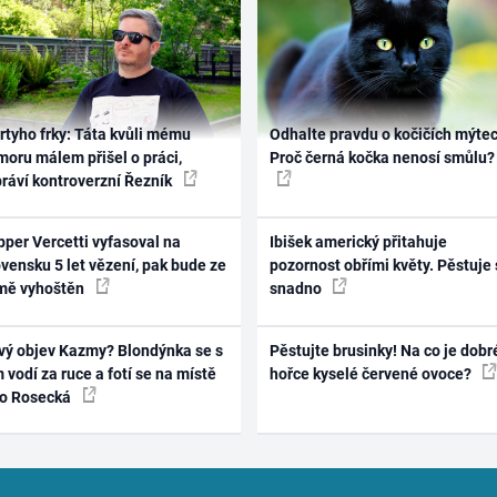
rtyho frky: Táta kvůli mému
Odhalte pravdu o kočičích mýtec
oru málem přišel o práci,
Proč černá kočka nenosí smůlu?
práví kontroverzní Řezník
per Vercetti vyfasoval na
Ibišek americký přitahuje
vensku 5 let vězení, pak bude ze
pozornost obřími květy. Pěstuje 
mě vyhoštěn
snadno
vý objev Kazmy? Blondýnka se s
Pěstujte brusinky! Na co je dobr
 vodí za ruce a fotí se na místě
hořce kyselé červené ovoce?
ko Rosecká