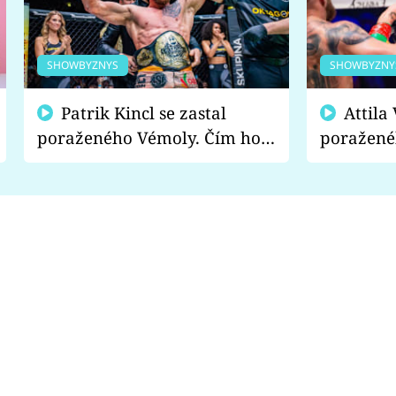
SHOWBYZNYS
SHOWBYZNY
Patrik Kincl se zastal
Attila Végh podpořil
poraženého Vémoly. Čím ho
poražené
fanoušci naštvali?
chce radě
s vítězem