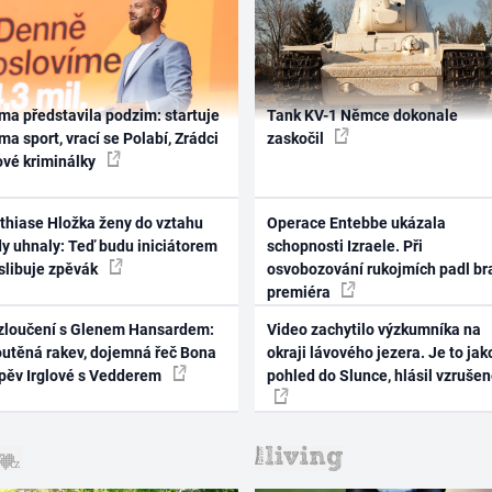
ma představila podzim: startuje
Tank KV-1 Němce dokonale
ma sport, vrací se Polabí, Zrádci
zaskočil
ové kriminálky
thiase Hložka ženy do vztahu
Operace Entebbe ukázala
dy uhnaly: Teď budu iniciátorem
schopnosti Izraele. Při
 slibuje zpěvák
osvobozování rukojmích padl br
premiéra
zloučení s Glenem Hansardem:
Video zachytilo výzkumníka na
outěná rakev, dojemná řeč Bona
okraji lávového jezera. Je to jak
zpěv Irglové s Vedderem
pohled do Slunce, hlásil vzruše