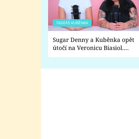
TADEÁŠ KUBĚNKA
Sugar Denny a Kuběnka opět
útočí na Veronicu Biasiol.
Proč je podle nich falešná a
lže o své nevěře?