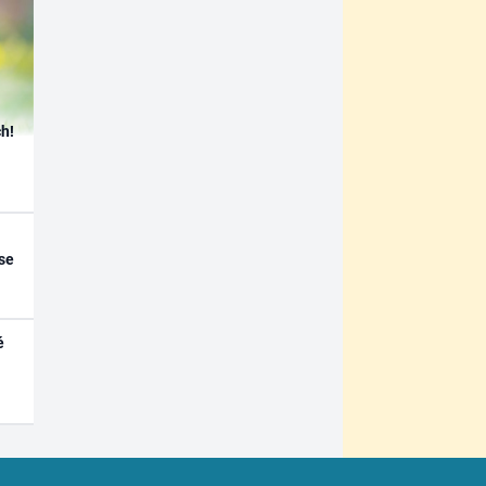
h!
se
é