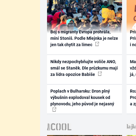
Boj s migranty Evropa prohrála,
Pri
míní Stoniš. Podle Mlejnka je nelze
Pri
jen tak chytit za límec
i n
Nikdy nezpochybňujte voliče ANO,
Ma
smál se Staněk. Dle průzkumu mají
vž
za lídra opozice Babiše
já,
Poplach v Bulharsku: Dron plný
Ro
výbušnin explodoval kousek od
Pr
plynovodu, jeho původ je nejasný
a 