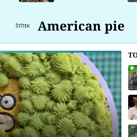
American pie
ŠTÍTEK
TO