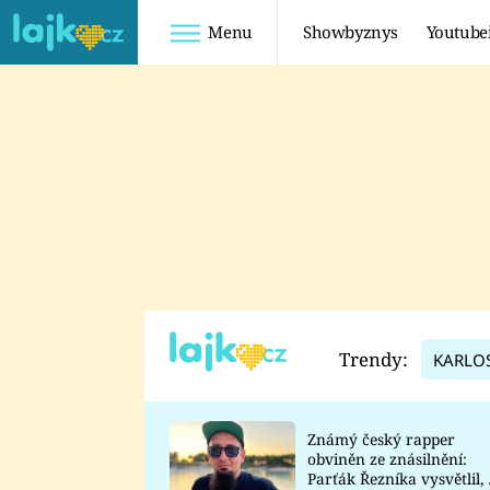
Menu
Showbyznys
Youtube
Youtuberky
Youtubeři
SHOPAHOLICADEL
FATTYPILLOW
ANNA ŠULC
FREESCOOT
SUGAR DENNY
ADAM KAJUMI
LADUŠKA
TADEÁŠ KUBĚNKA
DOMINIKA
DATEL
Trendy:
KARLO
MYSLIVCOVÁ
Známý český rapper
obviněn ze znásilnění:
Parťák Řezníka vysvětlil, 