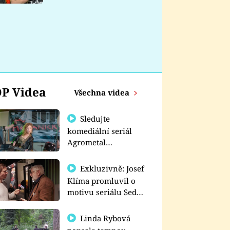
nemá
P Videa
Všechna videa
Sledujte
komediální seriál
Agrometal
exkluzivně na
prima+
Exkluzivně: Josef
Klíma promluvil o
motivu seriálu Sedm
schodů k moci
Linda Rybová