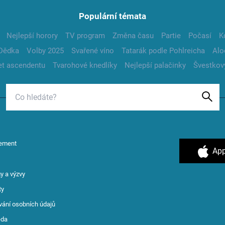
Populární témata
Nejlepší horory
TV program
Změna času
Partie
Počasí
K
Dědka
Volby 2025
Svařené víno
Tatarák podle Pohlreicha
Alo
t ascendentu
Tvarohové knedlíky
Nejlepší palačinky
Švestkov
ement
App
y a výzvy
ty
vání osobních údajů
ěda