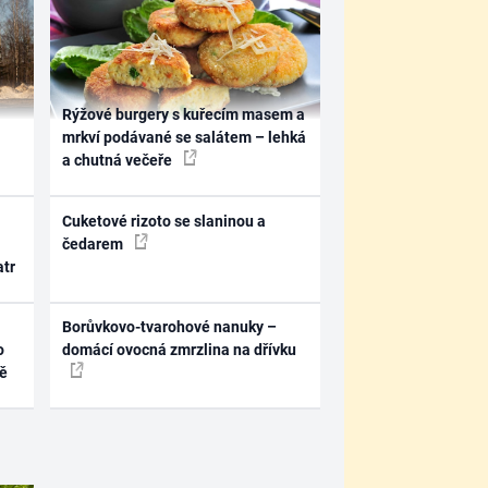
Rýžové burgery s kuřecím masem a
mrkví podávané se salátem – lehká
a chutná večeře
Cuketové rizoto se slaninou a
čedarem
atr
Borůvkovo-tvarohové nanuky –
o
domácí ovocná zmrzlina na dřívku
ně