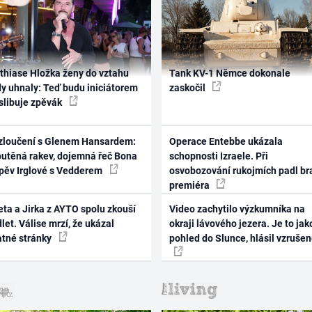
thiase Hložka ženy do vztahu
Tank KV-1 Němce dokonale
dy uhnaly: Teď budu iniciátorem
zaskočil
 slibuje zpěvák
zloučení s Glenem Hansardem:
Operace Entebbe ukázala
outěná rakev, dojemná řeč Bona
schopnosti Izraele. Při
zpěv Irglové s Vedderem
osvobozování rukojmích padl br
premiéra
ta a Jirka z AYTO spolu zkouší
Video zachytilo výzkumníka na
let. Válise mrzí, že ukázal
okraji lávového jezera. Je to jak
atné stránky
pohled do Slunce, hlásil vzruše