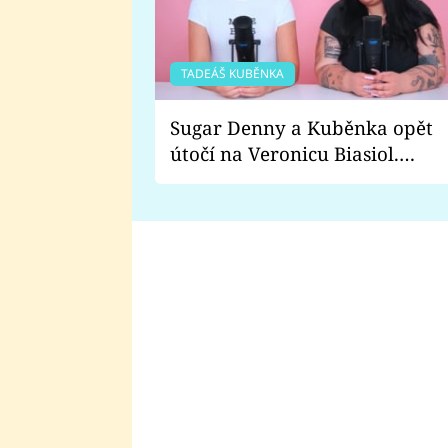
TADEÁŠ KUBĚNKA
Sugar Denny a Kuběnka opět
útočí na Veronicu Biasiol.
Proč je podle nich falešná a
lže o své nevěře?