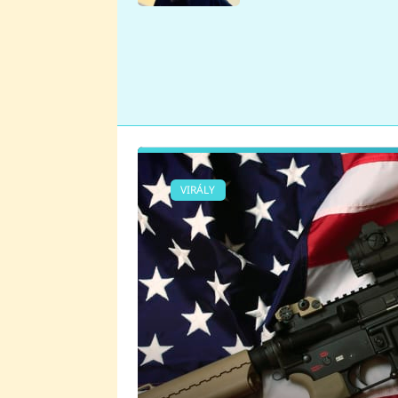
se v Plzni stalo
VIRÁLY