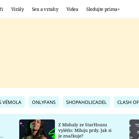
ři
Virály
Sex a vztahy
Videa
Sledujte prima+
Showbyznys
Extrém
VIRÁLY
KURIOZITY
VIDEA
KVÍZY
S VÉMOLA
ONLYFANS
SHOPAHOLICADEL
CLASH OF
Z Mishaly ze StarHousu
vylétlo: Miluju prdy. Jak si
co
je značkuje?