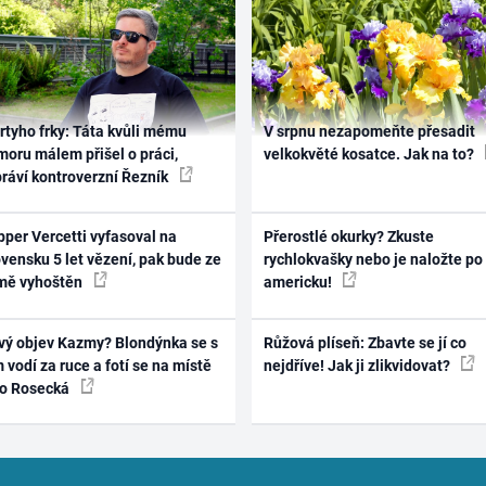
rtyho frky: Táta kvůli mému
V srpnu nezapomeňte přesadit
oru málem přišel o práci,
velkokvěté kosatce. Jak na to?
práví kontroverzní Řezník
per Vercetti vyfasoval na
Přerostlé okurky? Zkuste
vensku 5 let vězení, pak bude ze
rychlokvašky nebo je naložte po
mě vyhoštěn
americku!
vý objev Kazmy? Blondýnka se s
Růžová plíseň: Zbavte se jí co
 vodí za ruce a fotí se na místě
nejdříve! Jak ji zlikvidovat?
ko Rosecká