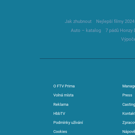
Jak zhubnout
Nejlepší filmy 2024
Auto – katalog
7 pádů Honzy 
Výpoče
O FTV Prima
Manag
Volná místa
Press
Reklama
Casting
HbbTV
Kontak
Podmínky užívání
Zpraco
Cookies
Nápov