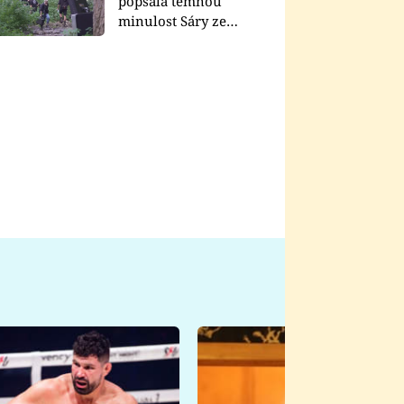
popsala temnou
minulost Sáry ze
seriálu Zákony vlka