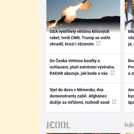
USA vystřílely většinu klíčových
Ma
raket, tvrdí CNN. Trump se ostře
vž
ohradil, hrozí i vězením
já,
Do Česka vtrhnou bouřky a
Ro
ochlazení, platí extrémní výstraha.
Pr
RADAR ukazuje, jak bude u vás
a 
Vjel do davu v Německu, dva
Ane
demonstranty zabil. Afghánec
byd
dožije za mřížemi, rozhodl soud
šp