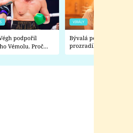
S
VIRÁLY
Bývalá pornoherečka
prozradila, co ji šokova
ho Vémolu. Proč
natáčení Euforie. Vážně
ji zápasit s ním než
bylo drsnější než hanba
 Kinclem?
filmy?