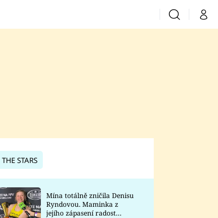
Vyhledávání
Můj 
Prima+
CNN Prima News
Prima Fresh
Prima Living
Prima Zoom
 THE STARS
Prima Lajk
Mína totálně zničila Denisu
Ryndovou. Maminka z
Sledujte nás
jejího zápasení radost