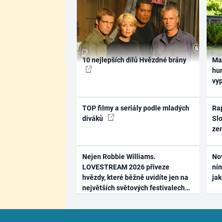
10 nejlepších dílů Hvězdné brány
Ma
hum
vy
TOP filmy a seriály podle mladých
Rap
diváků
Slo
ze
Nejen Robbie Williams.
No
LOVESTREAM 2026 přiveze
ním
hvězdy, které běžně uvidíte jen na
ja
největších světových festivalech