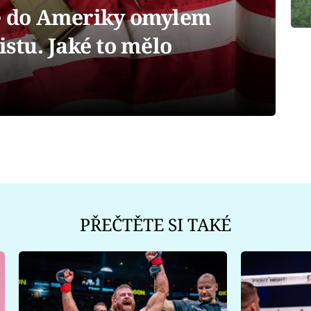
tě do Ameriky omylem
istu. Jaké to mělo
PŘEČTĚTE SI TAKÉ