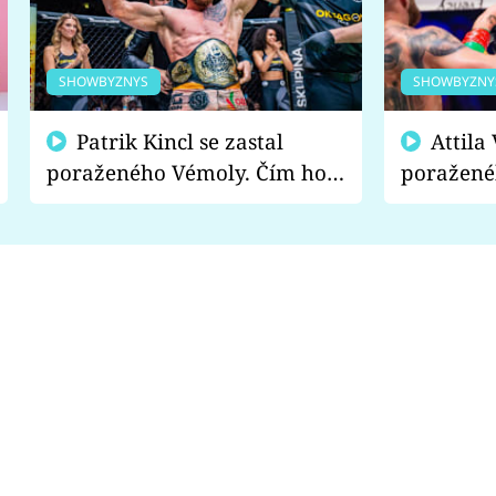
SHOWBYZNYS
SHOWBYZNY
Patrik Kincl se zastal
Attila Végh podpořil
poraženého Vémoly. Čím ho
poražené
fanoušci naštvali?
chce radě
s vítězem