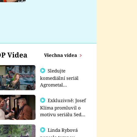
nemá
P Videa
Všechna videa
Sledujte
komediální seriál
Agrometal
exkluzivně na
prima+
Exkluzivně: Josef
Klíma promluvil o
motivu seriálu Sedm
schodů k moci
Linda Rybová