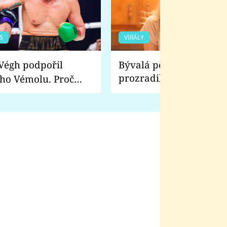
S
VIRÁLY
Bývalá pornoherečka
prozradila, co ji šokova
ho Vémolu. Proč
natáčení Euforie. Vážně
ji zápasit s ním než
bylo drsnější než hanba
 Kinclem?
filmy?