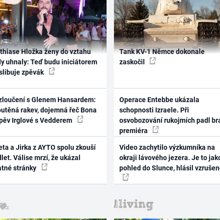
thiase Hložka ženy do vztahu
Tank KV-1 Němce dokonale
dy uhnaly: Teď budu iniciátorem
zaskočil
 slibuje zpěvák
zloučení s Glenem Hansardem:
Operace Entebbe ukázala
outěná rakev, dojemná řeč Bona
schopnosti Izraele. Při
zpěv Irglové s Vedderem
osvobozování rukojmích padl br
premiéra
ta a Jirka z AYTO spolu zkouší
Video zachytilo výzkumníka na
let. Válise mrzí, že ukázal
okraji lávového jezera. Je to jak
atné stránky
pohled do Slunce, hlásil vzruše