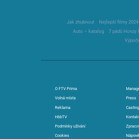
Jak zhubnout
Nejlepší filmy 2024
Auto – katalog
7 pádů Honzy 
Výpoče
O FTV Prima
Manag
Volná místa
Press
Reklama
Casting
HbbTV
Kontak
Podmínky užívání
Zpraco
Cookies
Nápov