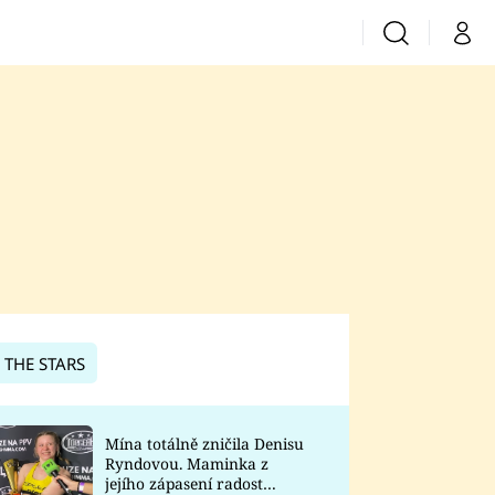
Vyhledávání
Můj 
Prima+
CNN Prima News
Prima Fresh
Prima Living
Prima Zoom
 THE STARS
Prima Lajk
Mína totálně zničila Denisu
Ryndovou. Maminka z
Sledujte nás
jejího zápasení radost