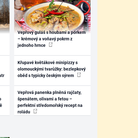
Vepřový guláš s houbami a pórkem
– krémový a voňavý pokrm z
jednoho hrnce
Křupavé květákové minipizzy s
olomouckými tvarůžky: bezlepkový
atr
oběd s typicky českým sýrem
Vepřová panenka plněná rajčaty,
o
špenátem, olivami a fetou –
ně
perfektní středomořský recept na
roládu