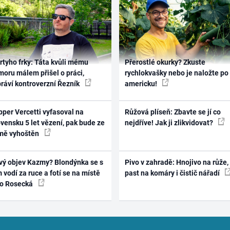
rtyho frky: Táta kvůli mému
Přerostlé okurky? Zkuste
oru málem přišel o práci,
rychlokvašky nebo je naložte po
práví kontroverzní Řezník
americku!
per Vercetti vyfasoval na
Růžová plíseň: Zbavte se jí co
vensku 5 let vězení, pak bude ze
nejdříve! Jak ji zlikvidovat?
mě vyhoštěn
vý objev Kazmy? Blondýnka se s
Pivo v zahradě: Hnojivo na růže,
 vodí za ruce a fotí se na místě
past na komáry i čistič nářadí
ko Rosecká