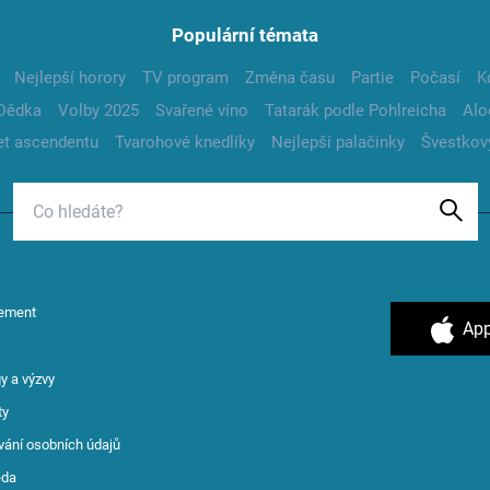
Populární témata
Nejlepší horory
TV program
Změna času
Partie
Počasí
K
Dědka
Volby 2025
Svařené víno
Tatarák podle Pohlreicha
Alo
t ascendentu
Tvarohové knedlíky
Nejlepší palačinky
Švestkov
ement
App
y a výzvy
ty
vání osobních údajů
ěda