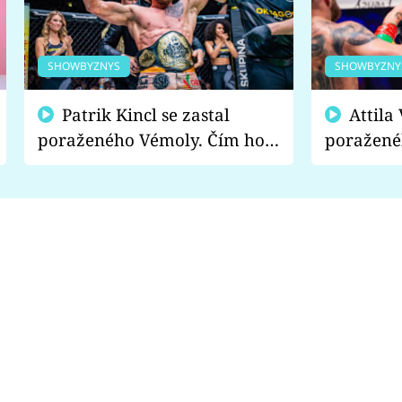
SHOWBYZNYS
SHOWBYZNY
Patrik Kincl se zastal
Attila Végh podpořil
poraženého Vémoly. Čím ho
poražené
fanoušci naštvali?
chce radě
s vítězem