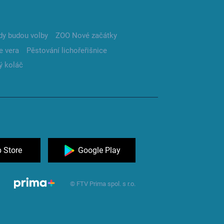
dy budou volby
ZOO Nové začátky
e vera
Pěstování lichořeřišnice
ý koláč
 Store
Google Play
© FTV Prima spol. s r.o.