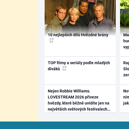
10 nejlepších dílů Hvězdné brány
Ma
hum
vy
TOP filmy a seriály podle mladých
Rap
diváků
Slo
ze
Nejen Robbie Williams.
No
LOVESTREAM 2026 přiveze
ním
hvězdy, které běžně uvidíte jen na
ja
největších světových festivalech