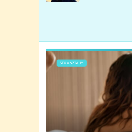
se v Plzni stalo
SEX A VZTAHY