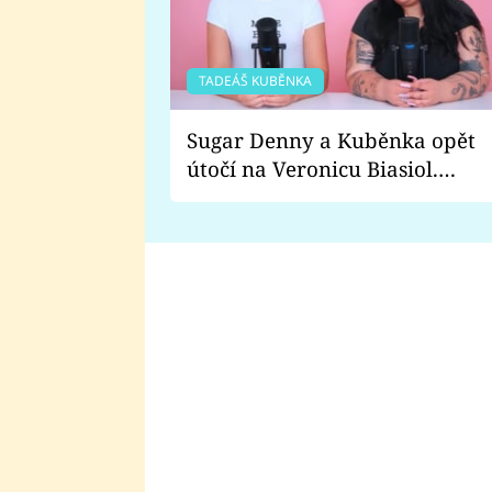
TADEÁŠ KUBĚNKA
Sugar Denny a Kuběnka opět
útočí na Veronicu Biasiol.
Proč je podle nich falešná a
lže o své nevěře?