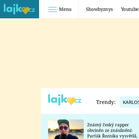
Menu
Showbyznys
Youtube
Youtuberky
Youtubeři
SHOPAHOLICADEL
FATTYPILLOW
ANNA ŠULC
FREESCOOT
SUGAR DENNY
ADAM KAJUMI
LADUŠKA
TADEÁŠ KUBĚNKA
DOMINIKA
DATEL
Trendy:
KARLO
MYSLIVCOVÁ
Známý český rapper
obviněn ze znásilnění:
Parťák Řezníka vysvětlil, 