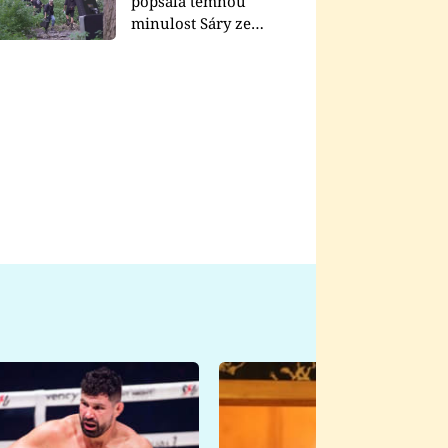
popsala temnou
minulost Sáry ze
seriálu Zákony vlka