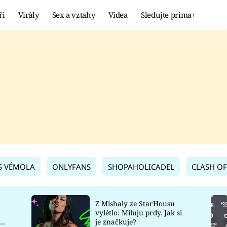
ři
Virály
Sex a vztahy
Videa
Sledujte prima+
Showbyznys
Extrém
VIRÁLY
KURIOZITY
VIDEA
KVÍZY
S VÉMOLA
ONLYFANS
SHOPAHOLICADEL
CLASH OF
Z Mishaly ze StarHousu
vylétlo: Miluju prdy. Jak si
co
je značkuje?