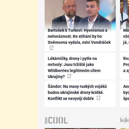
Bartošek k Turkovi: Hyenismus a
Ma
nehoráznost. Ke stíhání by ho
vž
Sněmovna vydala, míní Vondráček
já,
Lékárničky, drony i pytle na
Ro
mrtvoly: Jsou tržiště jako
Pr
Wildberries legitimním cílem
a 
Ukrajiny?
Šándor: Na masy ruských vojáků
Ane
budou ukrajinské drony krátké.
byd
Konflikt se nevyvíjí dobře
šp