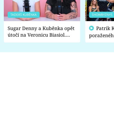
TADEÁŠ KUBĚNKA
SHOWBYZNYS
Sugar Denny a Kuběnka opět
Patrik Kincl se zastal
útočí na Veronicu Biasiol.
poraženéh
Proč je podle nich falešná a
fanoušci n
lže o své nevěře?