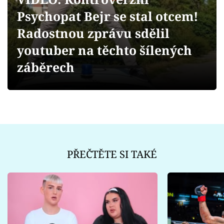
Sex a vztahy
Psychopat Bejr se stal otcem!
Videa
Radostnou zprávu sdělil
youtuber na těchto šílených
Sledujte prima+
záběrech
Přihlášení
Sledujte nás
PŘEČTĚTE SI TAKÉ