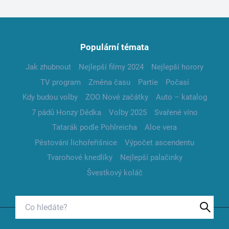
Populární témata
Jak zhubnout
Nejlepší filmy 2024
Nejlepší horory
TV program
Změna času
Partie
Počasí
Kdy budou volby
ZOO Nové začátky
Auto – katalog
7 pádů Honzy Dědka
Volby 2025
Svařené víno
Tatarák podle Pohlreicha
Aloe vera
Pěstování lichořeřišnice
Výpočet ascendentu
Tvarohové knedlíky
Nejlepší palačinky
Švestkový koláč