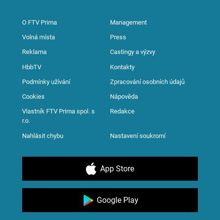
O FTV Prima
Management
Volná místa
Press
Reklama
Castingy a výzvy
HbbTV
Kontakty
Podmínky užívání
Zpracování osobních údajů
Cookies
Nápověda
Vlastník FTV Prima spol. s
Redakce
r.o.
Nahlásit chybu
Nastavení soukromí
App Store
Google Play