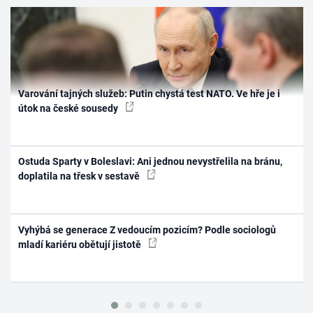
Varování tajných služeb: Putin chystá test NATO. Ve hře je i
útok na české sousedy
Ostuda Sparty v Boleslavi: Ani jednou nevystřelila na bránu,
doplatila na třesk v sestavě
Vyhýbá se generace Z vedoucím pozicím? Podle sociologů
mladí kariéru obětují jistotě