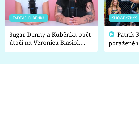
TADEÁŠ KUBĚNKA
SHOWBYZNYS
Sugar Denny a Kuběnka opět
Patrik Kincl se zastal
útočí na Veronicu Biasiol.
poraženéh
Proč je podle nich falešná a
fanoušci n
lže o své nevěře?