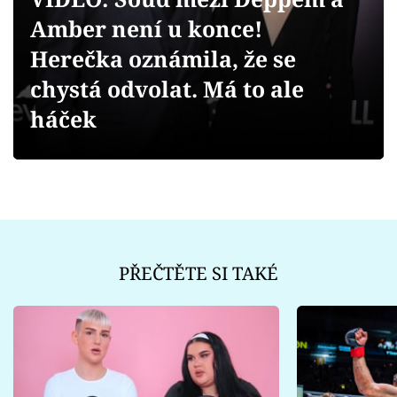
Sex a vztahy
Amber není u konce!
Videa
Herečka oznámila, že se
chystá odvolat. Má to ale
Sledujte prima+
háček
Přihlášení
Sledujte nás
PŘEČTĚTE SI TAKÉ