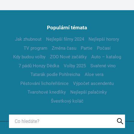
Populární témata
Jak zhubnout
Nejlepší filmy 2024
Nejlepší horory
TV program
Změna času
Partie
Počasí
Kdy budou volby
ZOO Nové začátky
Auto – katalog
7 pádů Honzy Dědka
Volby 2025
Svařené víno
Tatarák podle Pohlreicha
Aloe vera
Pěstování lichořeřišnice
Výpočet ascendentu
Tvarohové knedlíky
Nejlepší palačinky
Švestkový koláč