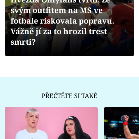
Sex a vztahy
svým outfitem na MS ve
Videa
fotbale riskovala popravu.
Vážně jí za to hrozil trest
Sledujte prima+
smrti?
Přihlášení
Sledujte nás
PŘEČTĚTE SI TAKÉ