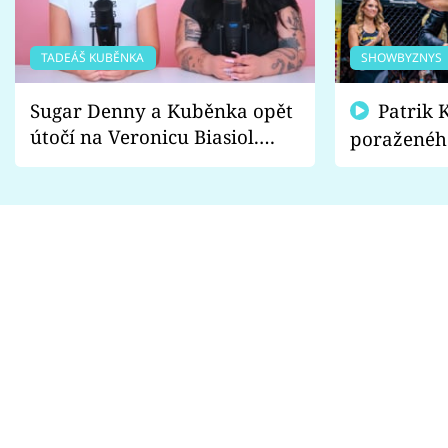
TADEÁŠ KUBĚNKA
SHOWBYZNYS
Sugar Denny a Kuběnka opět
Patrik Kincl se zastal
útočí na Veronicu Biasiol.
poraženéh
Proč je podle nich falešná a
fanoušci n
lže o své nevěře?