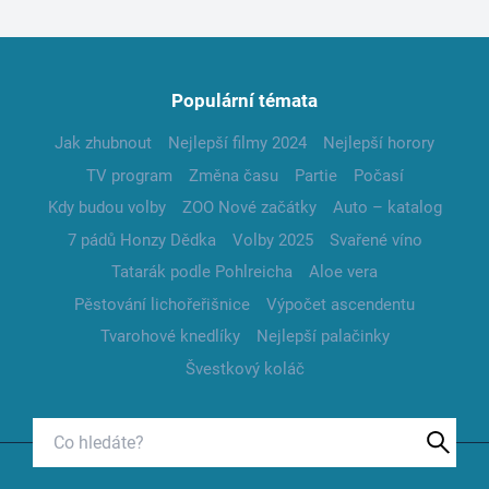
Populární témata
Jak zhubnout
Nejlepší filmy 2024
Nejlepší horory
TV program
Změna času
Partie
Počasí
Kdy budou volby
ZOO Nové začátky
Auto – katalog
7 pádů Honzy Dědka
Volby 2025
Svařené víno
Tatarák podle Pohlreicha
Aloe vera
Pěstování lichořeřišnice
Výpočet ascendentu
Tvarohové knedlíky
Nejlepší palačinky
Švestkový koláč