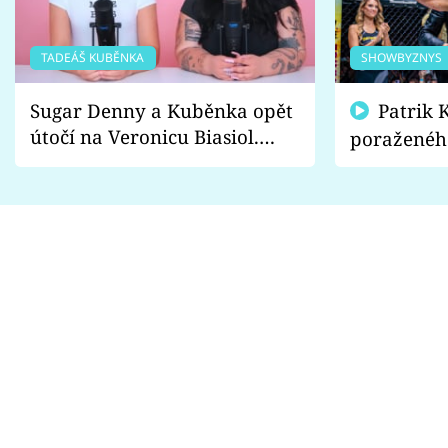
TADEÁŠ KUBĚNKA
SHOWBYZNYS
Sugar Denny a Kuběnka opět
Patrik Kincl se zastal
útočí na Veronicu Biasiol.
poraženéh
Proč je podle nich falešná a
fanoušci n
lže o své nevěře?