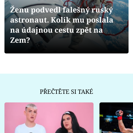
Sex a vztahy
Ženu podvedl falešný ruský
Videa
astronaut. Kolik mu poslala
na údajnou cestu zpět na
Sledujte prima+
Zem?
Přihlášení
Sledujte nás
PŘEČTĚTE SI TAKÉ