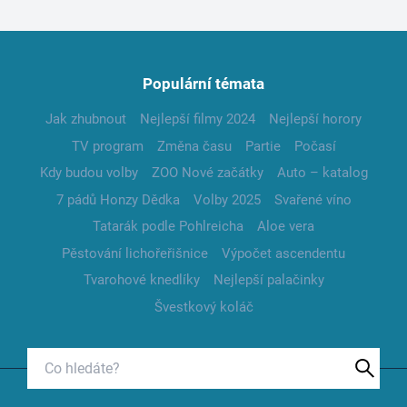
Populární témata
Jak zhubnout
Nejlepší filmy 2024
Nejlepší horory
TV program
Změna času
Partie
Počasí
Kdy budou volby
ZOO Nové začátky
Auto – katalog
7 pádů Honzy Dědka
Volby 2025
Svařené víno
Tatarák podle Pohlreicha
Aloe vera
Pěstování lichořeřišnice
Výpočet ascendentu
Tvarohové knedlíky
Nejlepší palačinky
Švestkový koláč