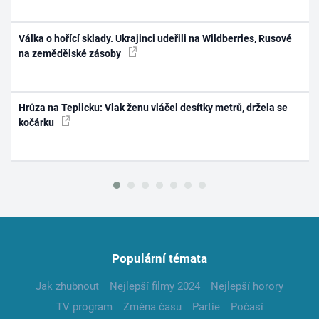
Válka o hořící sklady. Ukrajinci udeřili na Wildberries, Rusové
na zemědělské zásoby
Hrůza na Teplicku: Vlak ženu vláčel desítky metrů, držela se
kočárku
Populární témata
Jak zhubnout
Nejlepší filmy 2024
Nejlepší horory
TV program
Změna času
Partie
Počasí