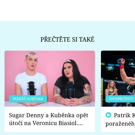
PŘEČTĚTE SI TAKÉ
TADEÁŠ KUBĚNKA
SHOWBYZNYS
Sugar Denny a Kuběnka opět
Patrik Kincl se zastal
útočí na Veronicu Biasiol.
poraženéh
Proč je podle nich falešná a
fanoušci n