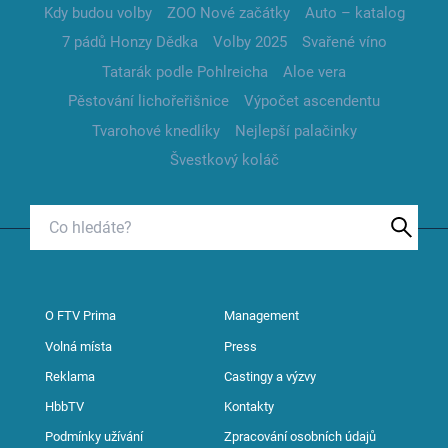
Kdy budou volby
ZOO Nové začátky
Auto – katalog
7 pádů Honzy Dědka
Volby 2025
Svařené víno
Tatarák podle Pohlreicha
Aloe vera
Pěstování lichořeřišnice
Výpočet ascendentu
Tvarohové knedlíky
Nejlepší palačinky
Švestkový koláč
O FTV Prima
Management
Volná místa
Press
Reklama
Castingy a výzvy
HbbTV
Kontakty
Podmínky užívání
Zpracování osobních údajů