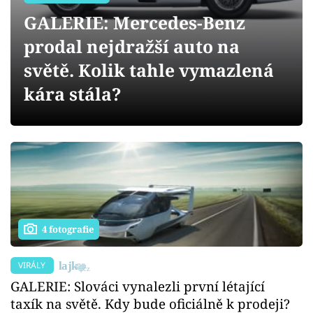
Sex a vztahy
GALERIE: Mercedes-Benz
Videa
prodal nejdražší auto na
světě. Kolik tahle vymazlená
Sledujte prima+
kára stála?
Přihlášení
Sledujte nás
4 fotografie
VIRÁLY
GALERIE: Slováci vynalezli první létající
taxík na světě. Kdy bude oficiálně k prodeji?