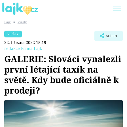
Lajk
■
Virály
Trendy:
KARLOS VÉMOLA
ONLYFANS
VIRÁLY
SDÍLET
SHOPAHOLICADEL
CLASH OF THE STARS
22. března 2022 15:19
redakce Prima Lajk
GALERIE: Slováci vynalezli
první létající taxík na
Témata
světě. Kdy bude oficiálně k
Showbyznys
prodeji?
Youtubeři
Virály