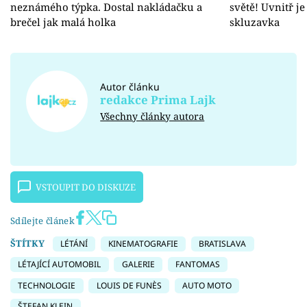
neznámého týpka. Dostal nakládačku a
světě! Uvnitř j
brečel jak malá holka
skluzavka
Autor článku
redakce Prima Lajk
Všechny články autora
VSTOUPIT DO DISKUZE
Sdílejte článek
ŠTÍTKY
LÉTÁNÍ
KINEMATOGRAFIE
BRATISLAVA
LÉTAJÍCÍ AUTOMOBIL
GALERIE
FANTOMAS
TECHNOLOGIE
LOUIS DE FUNÈS
AUTO MOTO
ŠTEFAN KLEIN