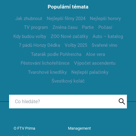
Populární témata
Jak zhubnout
Nejlepší filmy 2024
Nejlepší horory
TV program
Změna času
Partie
Počasí
Kdy budou volby
ZOO Nové začátky
Auto – katalog
7 pádů Honzy Dědka
Volby 2025
Svařené víno
Tatarák podle Pohlreicha
Aloe vera
Pěstování lichořeřišnice
Výpočet ascendentu
Tvarohové knedlíky
Nejlepší palačinky
Švestkový koláč
O FTV Prima
Management