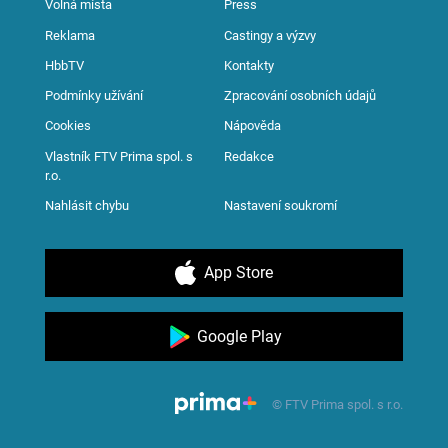
Volná místa
Press
Reklama
Castingy a výzvy
HbbTV
Kontakty
Podmínky užívání
Zpracování osobních údajů
Cookies
Nápověda
Vlastník FTV Prima spol. s
Redakce
r.o.
Nahlásit chybu
Nastavení soukromí
App Store
Google Play
© FTV Prima spol. s r.o.