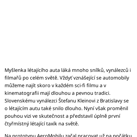
Myšlenka létajícího auta láká mnoho snílků, vynálezců i
filmařů po celém světě. Vždyť vznášející se automobily
můžeme najít skoro v každém sci-fi filmu a v
kinematografii mají dlouhou a pevnou tradici.
Slovenskému vynálezci Štefanu Kleinovi z Bratislavy se
o létajícím autu také snilo dlouho. Nyní však proměnil
pouhou vizi ve skutečnost a představil úplně první
čtyřmístný létající taxík na světě.
Na prototypu AeroMobilu začal pracovat už na počátku