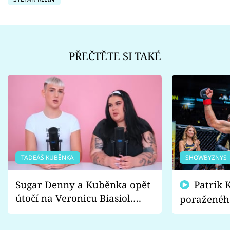
PŘEČTĚTE SI TAKÉ
TADEÁŠ KUBĚNKA
SHOWBYZNYS
Sugar Denny a Kuběnka opět
Patrik Kincl se zastal
útočí na Veronicu Biasiol.
poraženéh
Proč je podle nich falešná a
fanoušci n
lže o své nevěře?