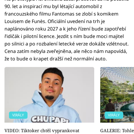
90. let a inspirací mu byl létající automobil z
francouzského filmu Fantomas se zlobí s komikem
Louisem de Funès. Oficiální uvedení na trh je
naplánováno roku 2027 a k jeho řízení bude zapotřebí
řidičák i pilotní licence. Jezdit s ním bude moci majitel
po silnici a po rozbalení letecké verze dokáže vzlétnout.
Cena zatím nebyla zveřejněna, ale něco nám napovídá,
že to bude o krapet dražší než normální auto.
VIRÁLY
VIRÁLY
VIDEO: Tiktoker chtěl vyprankovat
GALERIE: Tohle 