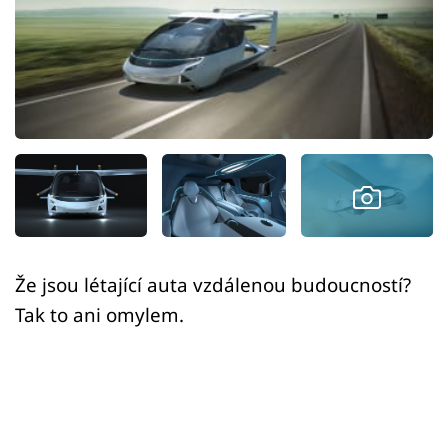
Sex a vztahy
Videa
Sledujte prima+
Přihlášení
Sledujte nás
Že jsou létající auta vzdálenou budoucností?
Tak to ani omylem.