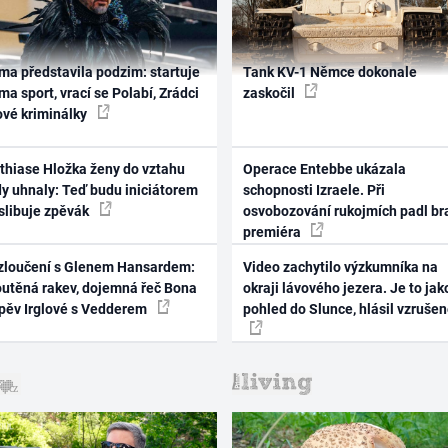
ma představila podzim: startuje
Tank KV-1 Němce dokonale
ma sport, vrací se Polabí, Zrádci
zaskočil
ové kriminálky
thiase Hložka ženy do vztahu
Operace Entebbe ukázala
dy uhnaly: Teď budu iniciátorem
schopnosti Izraele. Při
 slibuje zpěvák
osvobozování rukojmích padl br
premiéra
zloučení s Glenem Hansardem:
Video zachytilo výzkumníka na
outěná rakev, dojemná řeč Bona
okraji lávového jezera. Je to jak
zpěv Irglové s Vedderem
pohled do Slunce, hlásil vzruše