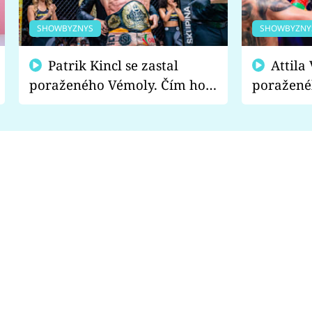
SHOWBYZNYS
SHOWBYZNY
Patrik Kincl se zastal
Attila Végh podpořil
poraženého Vémoly. Čím ho
poražené
fanoušci naštvali?
chce radě
s vítězem