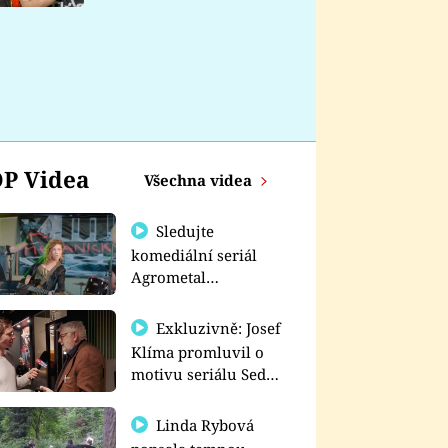
nemá
P Videa
Všechna videa
Sledujte
komediální seriál
Agrometal
exkluzivně na
prima+
Exkluzivně: Josef
Klíma promluvil o
motivu seriálu Sedm
schodů k moci
Linda Rybová