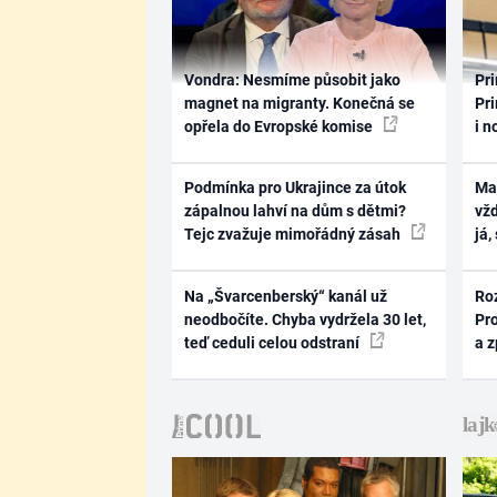
Vondra: Nesmíme působit jako
Pri
magnet na migranty. Konečná se
Pri
opřela do Evropské komise
i n
Podmínka pro Ukrajince za útok
Ma
zápalnou lahví na dům s dětmi?
vž
Tejc zvažuje mimořádný zásah
já,
Na „Švarcenberský“ kanál už
Ro
neodbočíte. Chyba vydržela 30 let,
Pr
teď ceduli celou odstraní
a 