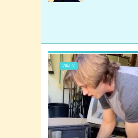
se v Plzni stalo
VIRÁLY