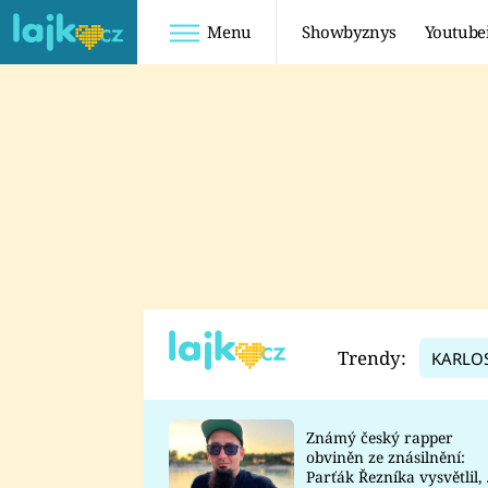
Menu
Showbyznys
Youtube
Youtuberky
Youtubeři
SHOPAHOLICADEL
FATTYPILLOW
ANNA ŠULC
FREESCOOT
SUGAR DENNY
ADAM KAJUMI
LADUŠKA
TADEÁŠ KUBĚNKA
DOMINIKA
DATEL
Trendy:
KARLO
MYSLIVCOVÁ
Známý český rapper
obviněn ze znásilnění:
Parťák Řezníka vysvětlil, 