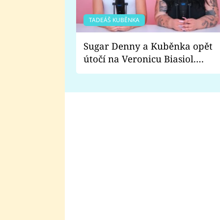
TADEÁŠ KUBĚNKA
Sugar Denny a Kuběnka opět
útočí na Veronicu Biasiol.
Proč je podle nich falešná a
lže o své nevěře?