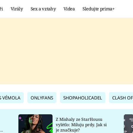
ři
Virály
Sex a vztahy
Videa
Sledujte prima+
Showbyznys
Extrém
VIRÁLY
KURIOZITY
VIDEA
KVÍZY
S VÉMOLA
ONLYFANS
SHOPAHOLICADEL
CLASH OF
Z Mishaly ze StarHousu
vylétlo: Miluju prdy. Jak si
co
je značkuje?