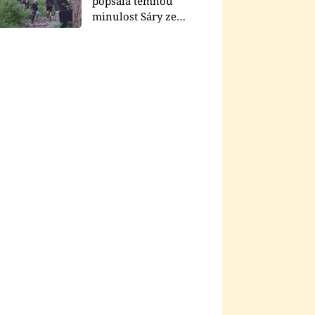
popsala temnou
minulost Sáry ze
seriálu Zákony vlka