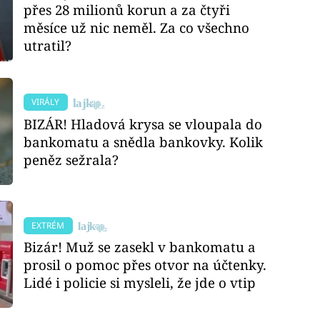
přes 28 milionů korun a za čtyři
měsíce už nic neměl. Za co všechno
utratil?
VIRÁLY
BIZÁR! Hladová krysa se vloupala do
bankomatu a snědla bankovky. Kolik
peněz sežrala?
EXTRÉM
Bizár! Muž se zasekl v bankomatu a
prosil o pomoc přes otvor na účtenky.
Lidé i policie si mysleli, že jde o vtip