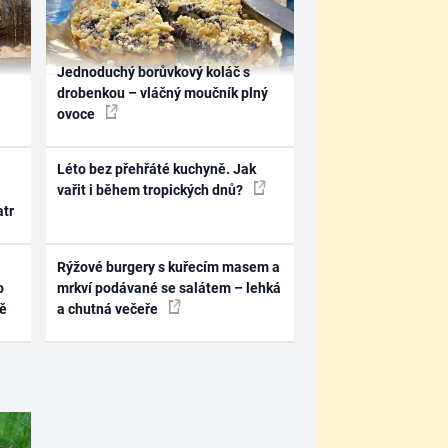
Jednoduchý borůvkový koláč s
drobenkou – vláčný moučník plný
ovoce
Léto bez přehřáté kuchyně. Jak
vařit i během tropických dnů?
atr
Rýžové burgery s kuřecím masem a
o
mrkví podávané se salátem – lehká
ně
a chutná večeře