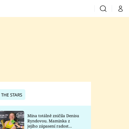
Vyhledávání
Můj 
Prima+
CNN Prima News
Prima Fresh
Prima Living
Prima Zoom
 THE STARS
Prima Lajk
Mína totálně zničila Denisu
Ryndovou. Maminka z
Sledujte nás
jejího zápasení radost