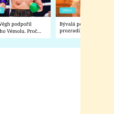
S
VIRÁLY
Bývalá pornoherečka
prozradila, co ji šokova
ho Vémolu. Proč
natáčení Euforie. Vážně
ji zápasit s ním než
bylo drsnější než hanba
 Kinclem?
filmy?