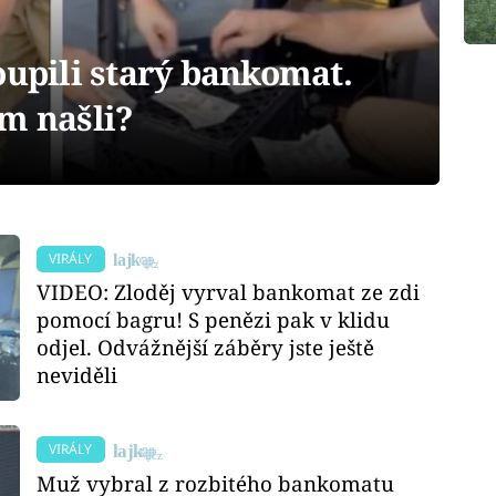
oupili starý bankomat.
m našli?
VIRÁLY
VIDEO: Zloděj vyrval bankomat ze zdi
pomocí bagru! S penězi pak v klidu
odjel. Odvážnější záběry jste ještě
neviděli
VIRÁLY
Muž vybral z rozbitého bankomatu