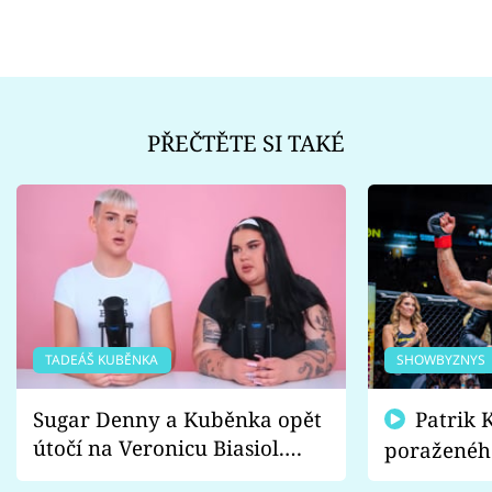
PŘEČTĚTE SI TAKÉ
TADEÁŠ KUBĚNKA
SHOWBYZNYS
Sugar Denny a Kuběnka opět
Patrik Kincl se zastal
útočí na Veronicu Biasiol.
poraženéh
Proč je podle nich falešná a
fanoušci n