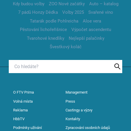
Kdy budou volby
ZOO Nové začátky
Auto – katalog
7 pádů Honzy Dědka
Volby 2025
Svařené víno
Tatarák podle Pohlreicha
Aloe vera
Pěstování lichořeřišnice
Výpočet ascendentu
Tvarohové knedlíky
Nejlepší palačinky
Švestkový koláč
O FTV Prima
Management
Volná místa
Press
Reklama
Castingy a výzvy
HbbTV
Kontakty
Podmínky užívání
Zpracování osobních údajů