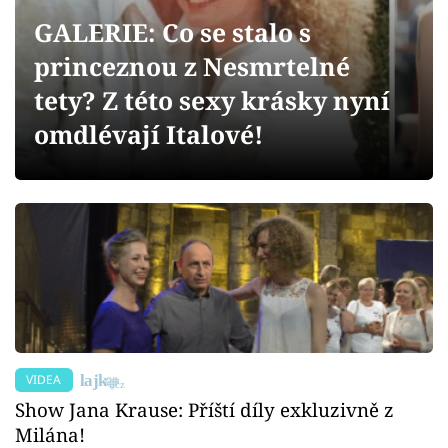
Sex a vztahy
GALERIE: Co se stalo s
Videa
princeznou z Nesmrtelné
tety? Z této sexy krásky nyní
Sledujte prima+
omdlévají Italové!
Přihlášení
Sledujte nás
VIDEA
Show Jana Krause: Příští díly exkluzivně z
Milána!