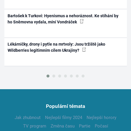
Bartošek k Turkovi: Hyenismus a nehoráznost. Ke stíhání by
ho Sněmovna vydala, míní Vondráček
Lékárničky, drony i pytle na mrtvoly: Jsou tržiště jako
Wildberries legitimním cílem Ukrajiny?
Populární témata
Jak zhubnout
Nejlepší filmy 2024
Nejlepší horory
TV program
Změna času
Partie
Počasí