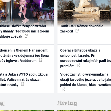
thiase Hložka ženy do vztahu
Tank KV-1 Němce dokonale
dy uhnaly: Teď budu iniciátorem
zaskočil
 slibuje zpěvák
zloučení s Glenem Hansardem:
Operace Entebbe ukázala
outěná rakev, dojemná řeč Bona
schopnosti Izraele. Při
zpěv Irglové s Vedderem
osvobozování rukojmích padl br
premiéra
ta a Jirka z AYTO spolu zkouší
Video zachytilo výzkumníka na
let. Válise mrzí, že ukázal
okraji lávového jezera. Je to jak
atné stránky
pohled do Slunce, hlásil vzruše