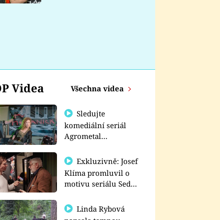
nemá
P Videa
Všechna videa
Sledujte
komediální seriál
Agrometal
exkluzivně na
prima+
Exkluzivně: Josef
Klíma promluvil o
motivu seriálu Sedm
schodů k moci
Linda Rybová