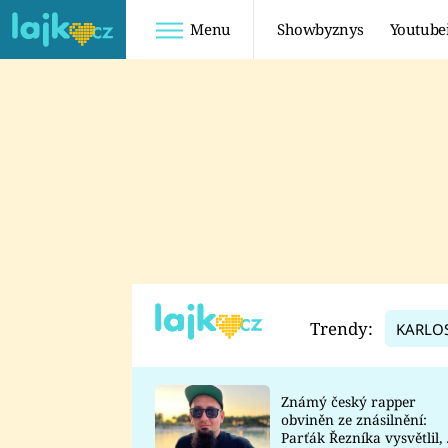
Menu
Showbyznys
Youtube
Youtuberky
Youtubeři
SHOPAHOLICADEL
FATTYPILLOW
ANNA ŠULC
FREESCOOT
SUGAR DENNY
ADAM KAJUMI
LADUŠKA
TADEÁŠ KUBĚNKA
DOMINIKA
DATEL
Trendy:
KARLO
MYSLIVCOVÁ
Známý český rapper
obviněn ze znásilnění:
Parťák Řezníka vysvětlil, 