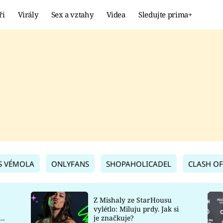
ři
Virály
Sex a vztahy
Videa
Sledujte prima+
Showbyznys
Extrém
VIRÁLY
KURIOZITY
VIDEA
KVÍZY
S VÉMOLA
ONLYFANS
SHOPAHOLICADEL
CLASH OF
Z Mishaly ze StarHousu
vylétlo: Miluju prdy. Jak si
co
je značkuje?