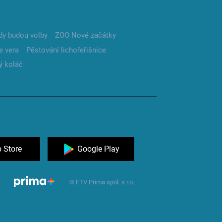
dy budou volby
ZOO Nové začátky
e vera
Pěstování lichořeřišnice
ý koláč
 Store
Google Play
© FTV Prima spol. s r.o.