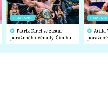
SHOWBYZNYS
SHOWBYZNY
Patrik Kincl se zastal
Attila Végh podpořil
poraženého Vémoly. Čím ho
poražené
fanoušci naštvali?
chce radě
s vítězem