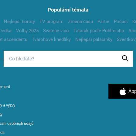
Populární témata
Nejlepší horory
TV program
Změna času
Partie
Počasí
K
Dědka
Volby 2025
Svařené víno
Tatarák podle Pohlreicha
Alo
t ascendentu
Tvarohové knedlíky
Nejlepší palačinky
Švestkov
ement
App
y a výzvy
ty
vání osobních údajů
ěda