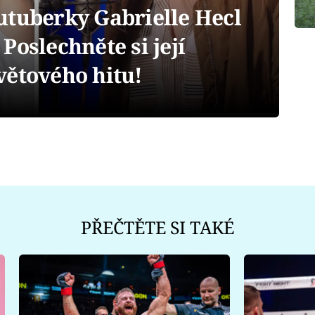
utuberky Gabrielle Hecl
Poslechněte si její
větového hitu!
PŘEČTĚTE SI TAKÉ