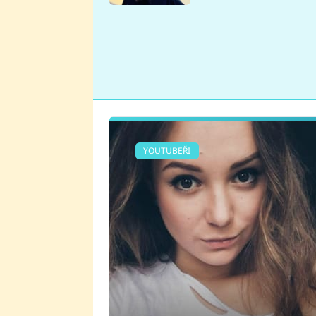
se v Plzni stalo
YOUTUBEŘI