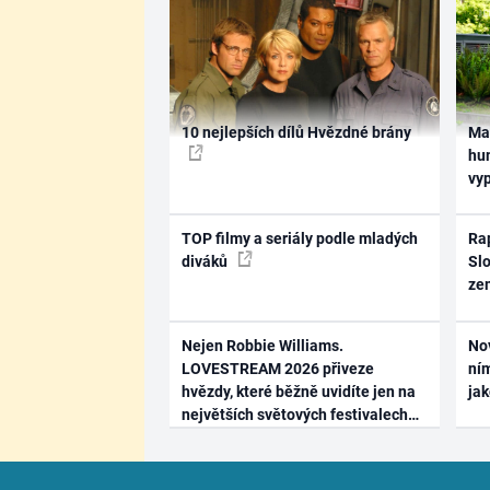
10 nejlepších dílů Hvězdné brány
Ma
hum
vy
TOP filmy a seriály podle mladých
Rap
diváků
Slo
ze
Nejen Robbie Williams.
No
LOVESTREAM 2026 přiveze
ním
hvězdy, které běžně uvidíte jen na
ja
největších světových festivalech