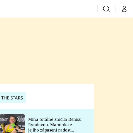
Vyhledávání
Můj 
Prima+
CNN Prima News
Prima Fresh
Prima Living
Prima Zoom
 THE STARS
Prima Lajk
Mína totálně zničila Denisu
Ryndovou. Maminka z
Sledujte nás
jejího zápasení radost