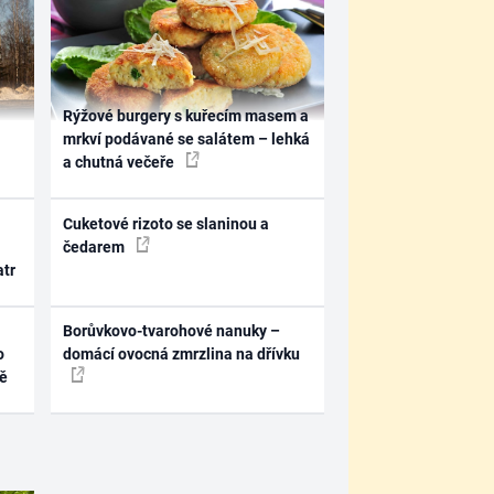
Rýžové burgery s kuřecím masem a
mrkví podávané se salátem – lehká
a chutná večeře
Cuketové rizoto se slaninou a
čedarem
atr
Borůvkovo-tvarohové nanuky –
o
domácí ovocná zmrzlina na dřívku
ně