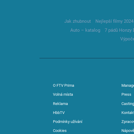
Jak zhubnout
Nejlepší filmy 2024
Auto – katalog
7 pádů Honzy 
Výpoče
O FTV Prima
Manag
Volná místa
Press
Reklama
Casting
HbbTV
Kontak
Podmínky užívání
Zpraco
Cookies
Nápov