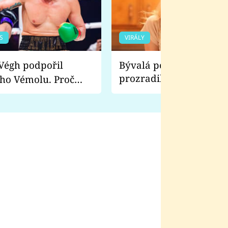
S
VIRÁLY
Bývalá pornoherečka
prozradila, co ji šokova
ho Vémolu. Proč
natáčení Euforie. Vážně
ji zápasit s ním než
bylo drsnější než hanba
 Kinclem?
filmy?