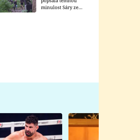
popsala temnou
minulost Sáry ze
seriálu Zákony vlka