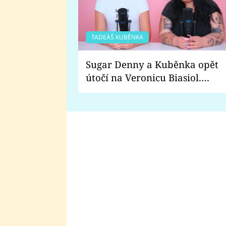
TADEÁŠ KUBĚNKA
Sugar Denny a Kuběnka opět
útočí na Veronicu Biasiol.
Proč je podle nich falešná a
lže o své nevěře?