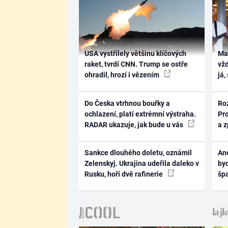
USA vystřílely většinu klíčových
Ma
raket, tvrdí CNN. Trump se ostře
vž
ohradil, hrozí i vězením
já,
Do Česka vtrhnou bouřky a
Ro
ochlazení, platí extrémní výstraha.
Pr
RADAR ukazuje, jak bude u vás
a 
Sankce dlouhého doletu, oznámil
Ane
Zelenskyj. Ukrajina udeřila daleko v
byd
Rusku, hoří dvě rafinerie
šp