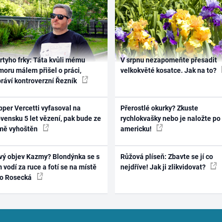
rtyho frky: Táta kvůli mému
V srpnu nezapomeňte přesadit
oru málem přišel o práci,
velkokvěté kosatce. Jak na to?
práví kontroverzní Řezník
per Vercetti vyfasoval na
Přerostlé okurky? Zkuste
vensku 5 let vězení, pak bude ze
rychlokvašky nebo je naložte po
mě vyhoštěn
americku!
vý objev Kazmy? Blondýnka se s
Růžová plíseň: Zbavte se jí co
 vodí za ruce a fotí se na místě
nejdříve! Jak ji zlikvidovat?
ko Rosecká