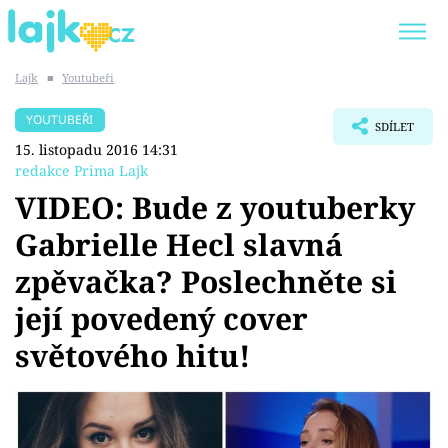
Lajk
■
Youtubeři
Trendy:
KARLOS VÉMOLA
ONLYFANS
YOUTUBEŘI
SDÍLET
SHOPAHOLICADEL
CLASH OF THE STARS
15. listopadu 2016 14:31
redakce Prima Lajk
VIDEO: Bude z youtuberky
Gabrielle Hecl slavná
Témata
zpěvačka? Poslechněte si
Showbyznys
její povedený cover
světového hitu!
Youtubeři
Virály