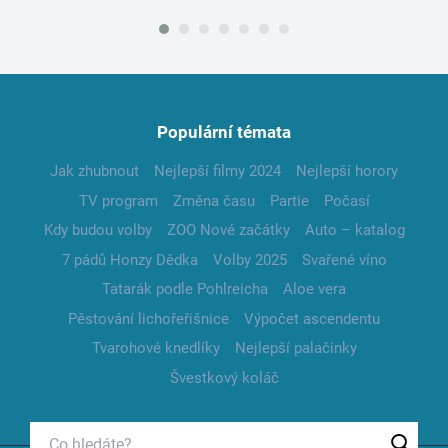
Populární témata
Jak zhubnout
Nejlepší filmy 2024
Nejlepší horory
TV program
Změna času
Partie
Počasí
Kdy budou volby
ZOO Nové začátky
Auto – katalog
7 pádů Honzy Dědka
Volby 2025
Svařené víno
Tatarák podle Pohlreicha
Aloe vera
Pěstování lichořeřišnice
Výpočet ascendentu
Tvarohové knedlíky
Nejlepší palačinky
Švestkový koláč