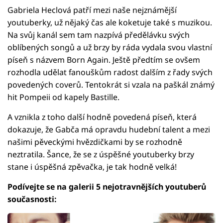
Gabriela Heclová patří mezi naše nejznámější
youtuberky, už nějaký čas ale koketuje také s muzikou.
Na svůj kanál sem tam nazpívá předělávku svých
oblíbených songů a už brzy by ráda vydala svou vlastní
píseň s názvem Born Again. Ještě předtím se ovšem
rozhodla udělat fanouškům radost dalším z řady svých
povedených coverů. Tentokrát si vzala na paškál známý
hit Pompeii od kapely Bastille.
A vznikla z toho další hodně povedená píseň, která
dokazuje, že Gabča má opravdu hudební talent a mezi
našimi pěveckými hvězdičkami by se rozhodně
neztratila. Šance, že se z úspěšné youtuberky brzy
stane i úspěšná zpěvačka, je tak hodně velká!
Podívejte se na galerii 5 nejotravnějších youtuberů
současnosti: