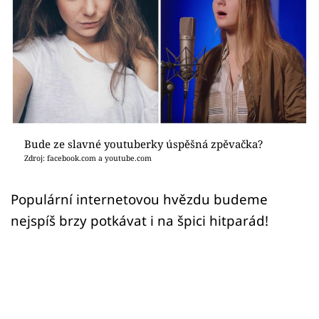
Sex a vztahy
Videa
Sledujte prima+
Přihlášení
Bude ze slavné youtuberky úspěšná zpěvačka?
Zdroj: facebook.com a youtube.com
Sledujte nás
Populární internetovou hvězdu budeme
nejspíš brzy potkávat i na špici hitparád!