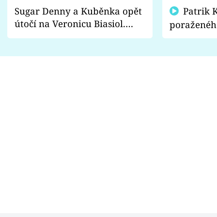
Sugar Denny a Kuběnka opět
Patrik Kincl se zastal
útočí na Veronicu Biasiol.
poraženéh
Proč je podle nich falešná a
fanoušci n
lže o své nevěře?