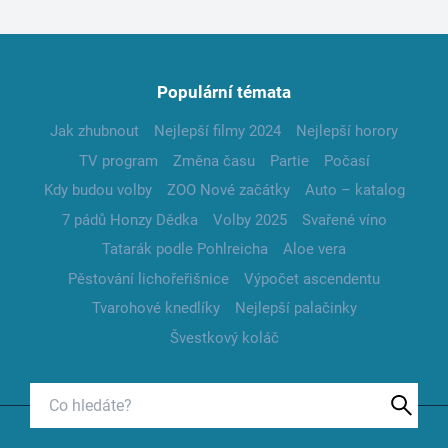
Populární témata
Jak zhubnout
Nejlepší filmy 2024
Nejlepší horory
TV program
Změna času
Partie
Počasí
Kdy budou volby
ZOO Nové začátky
Auto – katalog
7 pádů Honzy Dědka
Volby 2025
Svařené víno
Tatarák podle Pohlreicha
Aloe vera
Pěstování lichořeřišnice
Výpočet ascendentu
Tvarohové knedlíky
Nejlepší palačinky
Švestkový koláč