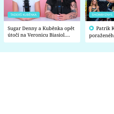
TADEÁŠ KUBĚNKA
SHOWBYZNYS
Sugar Denny a Kuběnka opět
Patrik Kincl se zastal
útočí na Veronicu Biasiol.
poraženéh
Proč je podle nich falešná a
fanoušci n
lže o své nevěře?