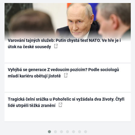
Varování tajných služeb: Putin chystá test NATO. Ve hře je i
útok na české sousedy
Vyhýbá se generace Z vedoucím pozicím? Podle sociologů
mladí kariéru obětují jistotě
Tragická čelní srážka u Pohořelic si vyžádala dva životy. Čtyři
lidé utrpěli těžká zranění