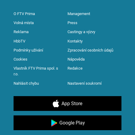
O FTV Prima
Management
Volná místa
Press
Reklama
Castingy a výzvy
HbbTV
Kontakty
Podmínky užívání
Zpracování osobních údajů
Cookies
Nápověda
Vlastník FTV Prima spol. s
Redakce
r.o.
Nahlásit chybu
Nastavení soukromí
App Store
Google Play