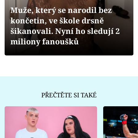
Sex a vztahy
Muže, který se narodil bez
Videa
končetin, ve škole drsně
šikanovali. Nyní ho sledují 2
Sledujte prima+
miliony fanoušků
Přihlášení
Sledujte nás
PŘEČTĚTE SI TAKÉ