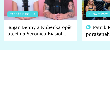
TADEÁŠ KUBĚNKA
SHOWBYZNYS
Sugar Denny a Kuběnka opět
Patrik Kincl se zastal
útočí na Veronicu Biasiol.
poraženéh
Proč je podle nich falešná a
fanoušci n
lže o své nevěře?