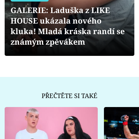
Sex a vztahy
GALERIE: Laduška z LIKE
Videa
HOUSE ukázala nového
kluka! Mladá kráska randí se
Sledujte prima+
známým zpěvákem
Přihlášení
Sledujte nás
PŘEČTĚTE SI TAKÉ