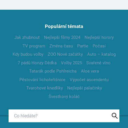
Populární témata
Jak zhubnout
Nejlepší filmy 2024
Nejlepší horory
TV program
Změna času
Partie
Počasí
Kdy budou volby
ZOO Nové začátky
Auto – katalog
7 pádů Honzy Dědka
Volby 2025
Svařené víno
Tatarák podle Pohlreicha
Aloe vera
Pěstování lichořeřišnice
Výpočet ascendentu
Tvarohové knedlíky
Nejlepší palačinky
Švestkový koláč