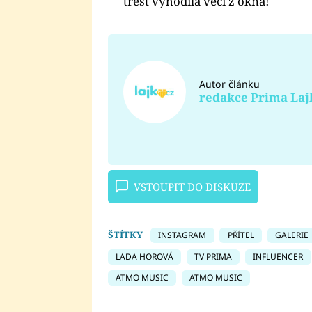
trest vyhodila věci z okna!
Autor článku
redakce Prima Laj
VSTOUPIT DO DISKUZE
ŠTÍTKY
INSTAGRAM
PŘÍTEL
GALERIE
LADA HOROVÁ
TV PRIMA
INFLUENCER
ATMO MUSIC
ATMO MUSIC