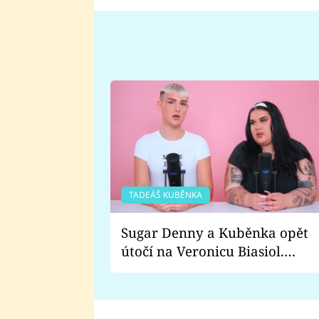
TADEÁŠ KUBĚNKA
Sugar Denny a Kuběnka opět
útočí na Veronicu Biasiol.
Proč je podle nich falešná a
lže o své nevěře?