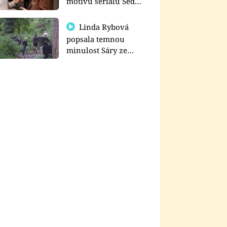
motivu seriálu Sedm
schodů k moci
Linda Rybová
popsala temnou
minulost Sáry ze
seriálu Zákony vlka