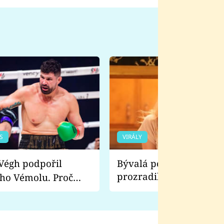
S
VIRÁLY
Bývalá pornoherečka
prozradila, co ji šokova
ho Vémolu. Proč
natáčení Euforie. Vážně
ji zápasit s ním než
bylo drsnější než hanba
 Kinclem?
filmy?