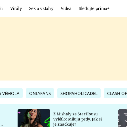
ři
Virály
Sex a vztahy
Videa
Sledujte prima+
Showbyznys
Extrém
VIRÁLY
KURIOZITY
VIDEA
KVÍZY
S VÉMOLA
ONLYFANS
SHOPAHOLICADEL
CLASH OF
Z Mishaly ze StarHousu
vylétlo: Miluju prdy. Jak si
co
je značkuje?