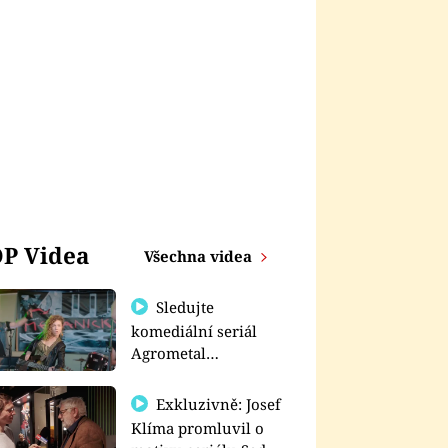
P Videa
Všechna videa
Sledujte
komediální seriál
Agrometal
exkluzivně na
prima+
Exkluzivně: Josef
Klíma promluvil o