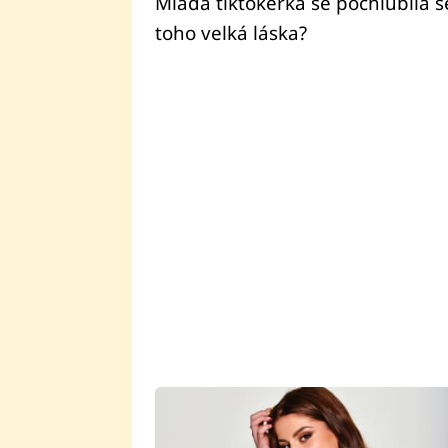
Mladá tiktokerka se pochlubila 
toho velká láska?