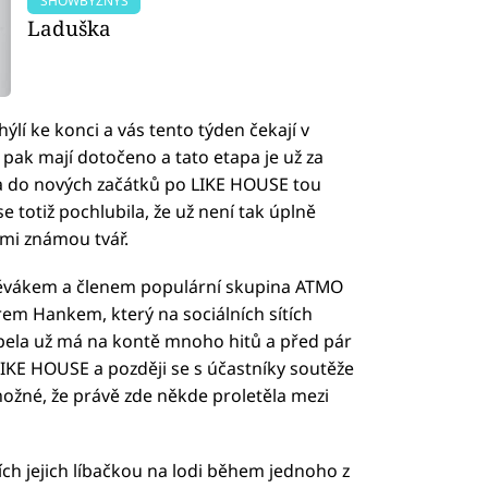
SHOWBYZNYS
Laduška
hýlí ke konci a vás tento týden čekají v
ž pak mají dotočeno a tato etapa je už za
la do nových začátků po LIKE HOUSE tou
 totiž pochlubila, že už není tak úplně
mi známou tvář.
pěvákem a členem populární skupina ATMO
m Hankem, který na sociálních sítích
apela už má na kontě mnoho hitů a před pár
LIKE HOUSE a později se s účastníky soutěže
 možné, že právě zde někde proletěla mezi
ích jejich líbačkou na lodi během jednoho z