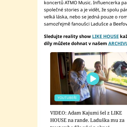
koncertů ATMO Music. Influencerka pak 
společné stories a je vidět, že spolu 
velká láska, nebo se jedná pouze o romá
samozřejmě fanoušci Ladušce a Beefovi
Sledujte reality show
LIKE HOUSE
kaž
díly můžete dohnat v našem
ARCHIV
YOUTUBEŘI
VIDEO: Adam Kajumi šel z LIKE
HOUSE na rande. Laduška mu za