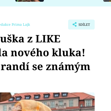
edakce Prima Lajk
SDÍLET
uška z LIKE
a nového kluka!
 randí se známým