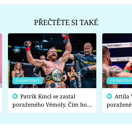
PŘEČTĚTE SI TAKÉ
SHOWBYZNYS
SHOWBYZNY
Patrik Kincl se zastal
Attila Végh podpořil
poraženého Vémoly. Čím ho
poražené
fanoušci naštvali?
chce radě
s vítězem