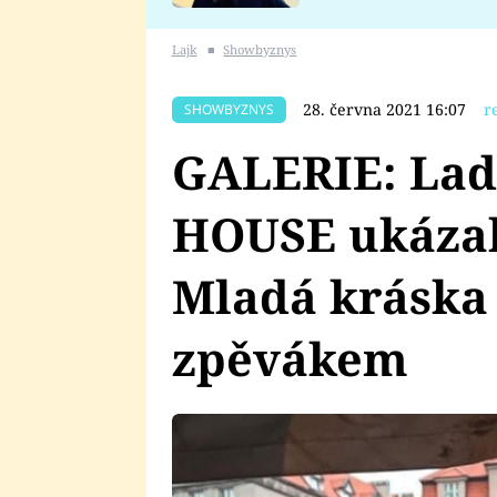
se v Plzni stalo
Lajk
■
Showbyznys
28. června 2021 16:07
r
SHOWBYZNYS
GALERIE: Lad
HOUSE ukázal
Mladá kráska
zpěvákem