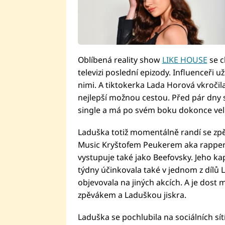
Oblíbená reality show
LIKE HOUSE
se c
televizi poslední epizody. Influenceři u
nimi. A tiktokerka Lada Horová vkroči
nejlepší možnou cestou. Před pár dny se
single a má po svém boku dokonce vel
Laduška totiž momentálně randí se z
Music Kryštofem Peukerem aka rappere
vystupuje také jako Beefovsky. Jeho k
týdny účinkovala také v jednom z dílů 
objevovala na jiných akcích. A je dost
zpěvákem a Laduškou jiskra.
Laduška se pochlubila na sociálních sít