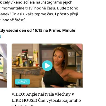
celý víkend sdílela na Instagramu jejich
pár momentálně tráví hodně času. Bude z toho
nek? To asi ukáže teprve čas. I přesto přejí
 hodně štěstí.
dý všední den od 16:15 na Primě. Minulé
U
.
VIRÁLY
VIDEO: Angie naštvala všechny v
LIKE HOUSE! Čím vytočila Kajumiho