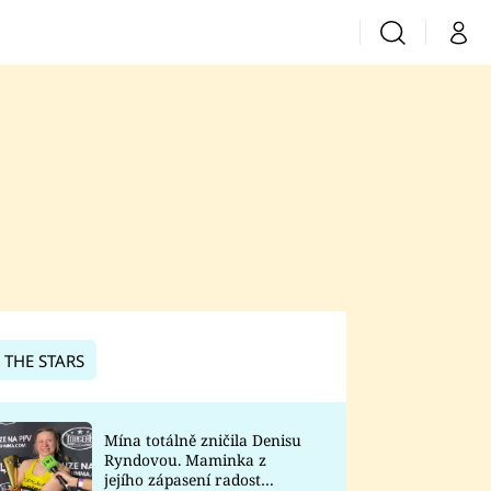
Vyhledávání
Můj 
Prima+
CNN Prima News
Prima Fresh
Prima Living
Prima Zoom
 THE STARS
Prima Lajk
Mína totálně zničila Denisu
Ryndovou. Maminka z
Sledujte nás
jejího zápasení radost