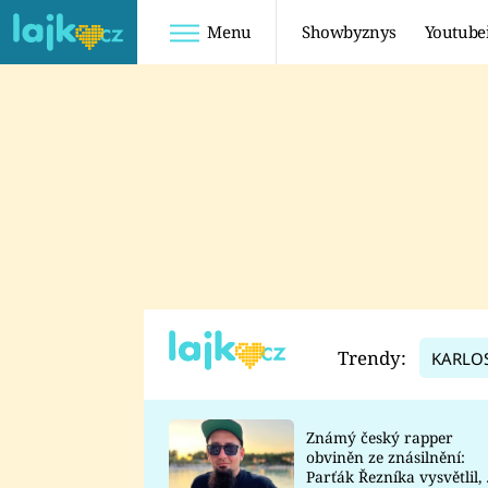
Menu
Showbyznys
Youtube
Youtuberky
Youtubeři
SHOPAHOLICADEL
FATTYPILLOW
ANNA ŠULC
FREESCOOT
SUGAR DENNY
ADAM KAJUMI
LADUŠKA
TADEÁŠ KUBĚNKA
DOMINIKA
DATEL
Trendy:
KARLO
MYSLIVCOVÁ
Známý český rapper
obviněn ze znásilnění:
Parťák Řezníka vysvětlil, 