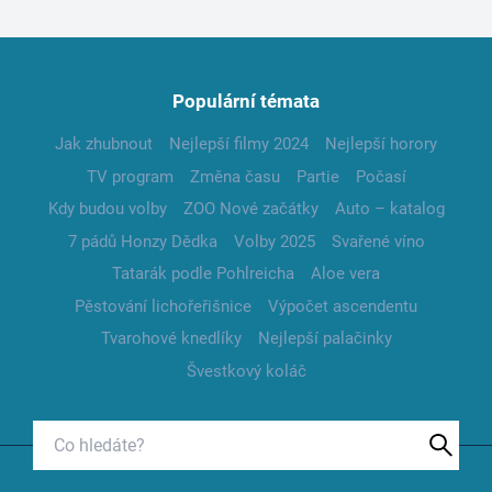
Populární témata
Jak zhubnout
Nejlepší filmy 2024
Nejlepší horory
TV program
Změna času
Partie
Počasí
Kdy budou volby
ZOO Nové začátky
Auto – katalog
7 pádů Honzy Dědka
Volby 2025
Svařené víno
Tatarák podle Pohlreicha
Aloe vera
Pěstování lichořeřišnice
Výpočet ascendentu
Tvarohové knedlíky
Nejlepší palačinky
Švestkový koláč