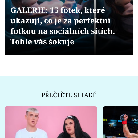
Sex a vztahy
GALERIE: 15 fotek, které
Videa
ukazují, co je za perfektní
fotkou na sociálních sítích.
Sledujte prima+
Tohle vás šokuje
Přihlášení
Sledujte nás
PŘEČTĚTE SI TAKÉ