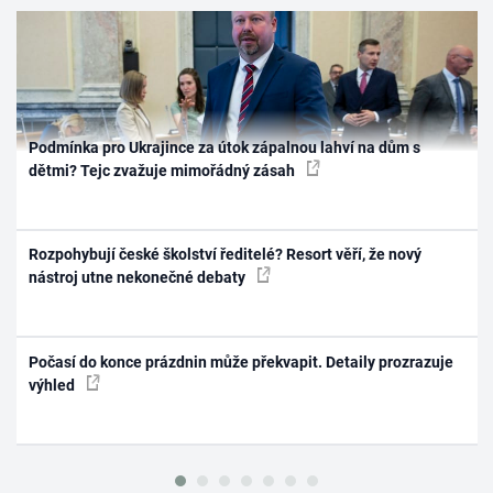
Podmínka pro Ukrajince za útok zápalnou lahví na dům s
dětmi? Tejc zvažuje mimořádný zásah
Rozpohybují české školství ředitelé? Resort věří, že nový
nástroj utne nekonečné debaty
Počasí do konce prázdnin může překvapit. Detaily prozrazuje
výhled