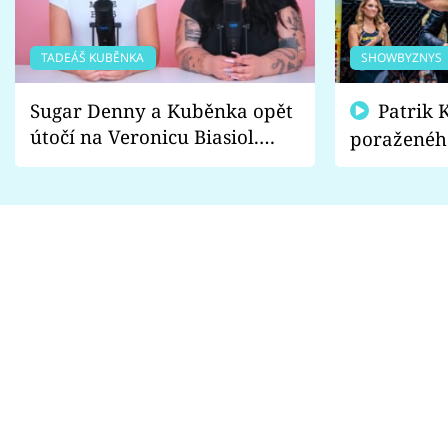
TADEÁŠ KUBĚNKA
SHOWBYZNYS
Sugar Denny a Kuběnka opět
Patrik Kincl se zastal
útočí na Veronicu Biasiol.
poraženéh
Proč je podle nich falešná a
fanoušci n
lže o své nevěře?