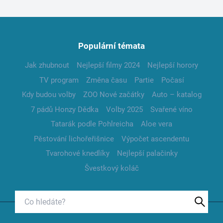
Populární témata
Jak zhubnout
Nejlepší filmy 2024
Nejlepší horory
TV program
Změna času
Partie
Počasí
Kdy budou volby
ZOO Nové začátky
Auto – katalog
7 pádů Honzy Dědka
Volby 2025
Svařené víno
Tatarák podle Pohlreicha
Aloe vera
Pěstování lichořeřišnice
Výpočet ascendentu
Tvarohové knedlíky
Nejlepší palačinky
Švestkový koláč