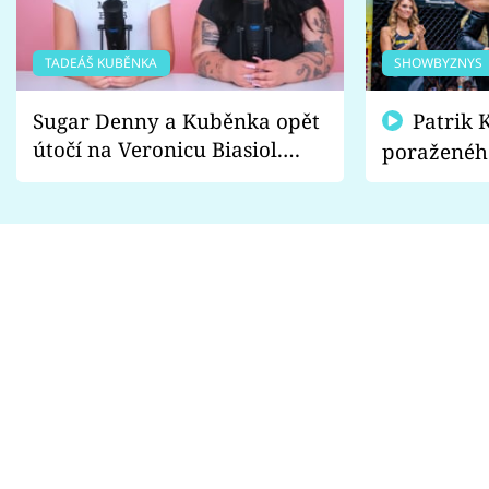
TADEÁŠ KUBĚNKA
SHOWBYZNYS
Sugar Denny a Kuběnka opět
Patrik Kincl se zastal
útočí na Veronicu Biasiol.
poraženéh
Proč je podle nich falešná a
fanoušci n
lže o své nevěře?