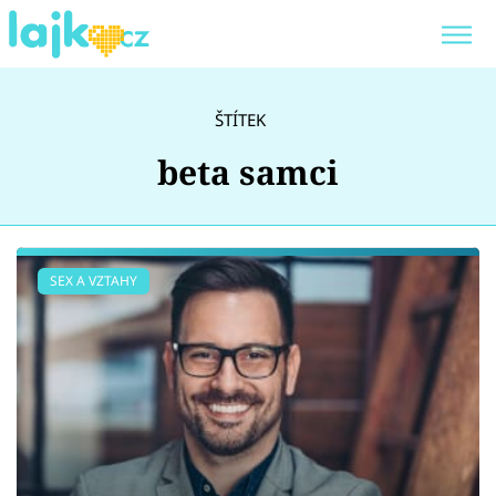
Trendy:
KARLOS VÉMOLA
ONLYFANS
ŠTÍTEK
SHOPAHOLICADEL
CLASH OF THE STARS
beta samci
Témata
SEX A VZTAHY
Showbyznys
Youtubeři
Virály