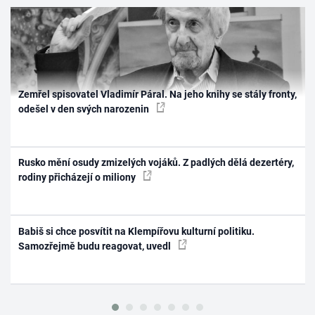
Zemřel spisovatel Vladimír Páral. Na jeho knihy se stály fronty,
odešel v den svých narozenin
Rusko mění osudy zmizelých vojáků. Z padlých dělá dezertéry,
rodiny přicházejí o miliony
Babiš si chce posvítit na Klempířovu kulturní politiku.
Samozřejmě budu reagovat, uvedl