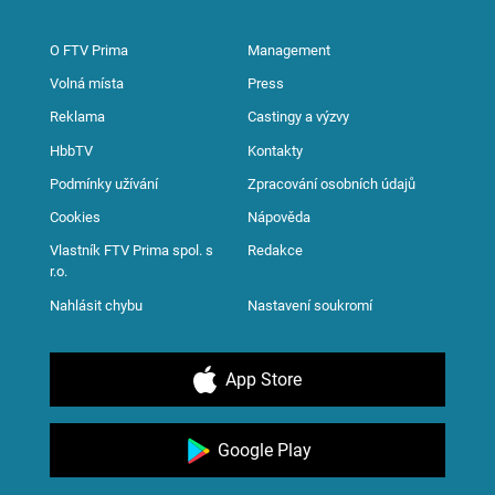
O FTV Prima
Management
Volná místa
Press
Reklama
Castingy a výzvy
HbbTV
Kontakty
Podmínky užívání
Zpracování osobních údajů
Cookies
Nápověda
Vlastník FTV Prima spol. s
Redakce
r.o.
Nahlásit chybu
Nastavení soukromí
App Store
Google Play