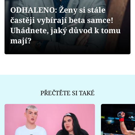
Sex a vztahy
ODHALENO: Ženy si stále
Videa
častěji vybírají beta samce!
Uhádnete, jaký důvod k tomu
Sledujte prima+
mají?
Přihlášení
Sledujte nás
PŘEČTĚTE SI TAKÉ