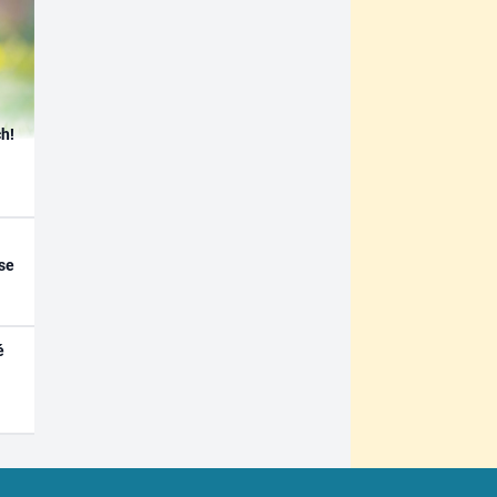
h!
se
é