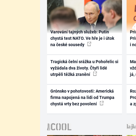
Varování tajných služeb: Putin
Pri
chystá test NATO. Ve hře je i útok
Pri
na české sousedy
i n
Tragická čelní srážka u Pohořelic si
Ma
vyžádala dva životy. Čtyři lidé
vž
utrpěli těžká zranění
já,
Grónsko v pohotovosti: Americká
Ro
firma napojená na lidi od Trumpa
Pr
chystá vrty bez povolení
a 