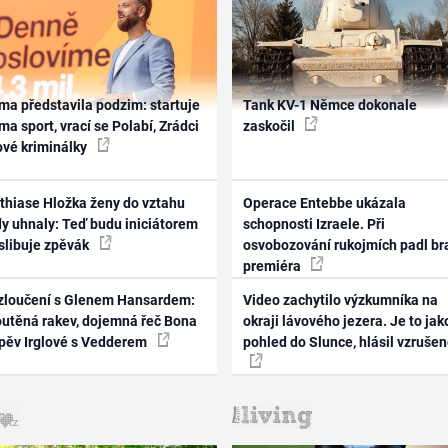
ma představila podzim: startuje
Tank KV-1 Němce dokonale
ma sport, vrací se Polabí, Zrádci
zaskočil
ové kriminálky
thiase Hložka ženy do vztahu
Operace Entebbe ukázala
dy uhnaly: Teď budu iniciátorem
schopnosti Izraele. Při
 slibuje zpěvák
osvobozování rukojmích padl br
premiéra
zloučení s Glenem Hansardem:
Video zachytilo výzkumníka na
outěná rakev, dojemná řeč Bona
okraji lávového jezera. Je to jak
zpěv Irglové s Vedderem
pohled do Slunce, hlásil vzruše