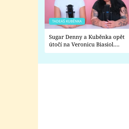
TADEÁŠ KUBĚNKA
Sugar Denny a Kuběnka opět
útočí na Veronicu Biasiol.
Proč je podle nich falešná a
lže o své nevěře?