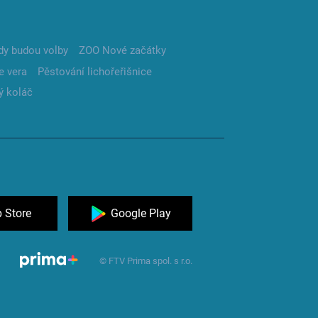
dy budou volby
ZOO Nové začátky
e vera
Pěstování lichořeřišnice
ý koláč
 Store
Google Play
© FTV Prima spol. s r.o.