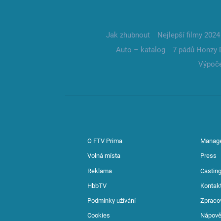
Jak zhubnout
Nejlepší filmy 2024
Auto – katalog
7 pádů Honzy 
Výpoče
O FTV Prima
Manag
Volná místa
Press
Reklama
Casting
HbbTV
Kontak
Podmínky užívání
Zpraco
Cookies
Nápov