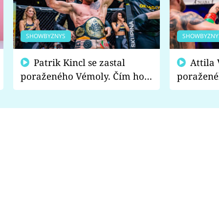
SHOWBYZNYS
SHOWBYZNY
Patrik Kincl se zastal
Attila Végh podpořil
poraženého Vémoly. Čím ho
poražené
fanoušci naštvali?
chce radě
s vítězem