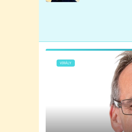
se v Plzni stalo
VIRÁLY