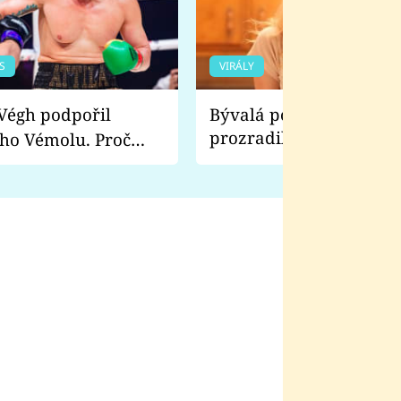
S
VIRÁLY
Bývalá pornoherečka
prozradila, co ji šokova
ho Vémolu. Proč
natáčení Euforie. Vážně
ji zápasit s ním než
bylo drsnější než hanba
 Kinclem?
filmy?