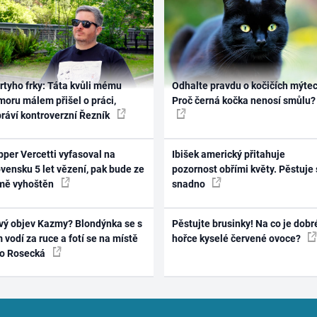
rtyho frky: Táta kvůli mému
Odhalte pravdu o kočičích mýtec
oru málem přišel o práci,
Proč černá kočka nenosí smůlu?
práví kontroverzní Řezník
per Vercetti vyfasoval na
Ibišek americký přitahuje
vensku 5 let vězení, pak bude ze
pozornost obřími květy. Pěstuje 
mě vyhoštěn
snadno
vý objev Kazmy? Blondýnka se s
Pěstujte brusinky! Na co je dobr
 vodí za ruce a fotí se na místě
hořce kyselé červené ovoce?
ko Rosecká