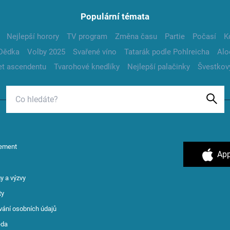
Populární témata
Nejlepší horory
TV program
Změna času
Partie
Počasí
K
Dědka
Volby 2025
Svařené víno
Tatarák podle Pohlreicha
Alo
t ascendentu
Tvarohové knedlíky
Nejlepší palačinky
Švestkov
ement
App
y a výzvy
ty
vání osobních údajů
ěda