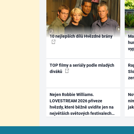
10 nejlepších dílů Hvězdné brány
Ma
hum
vy
TOP filmy a seriály podle mladých
Rap
diváků
Slo
ze
Nejen Robbie Williams.
No
LOVESTREAM 2026 přiveze
ním
hvězdy, které běžně uvidíte jen na
ja
největších světových festivalech