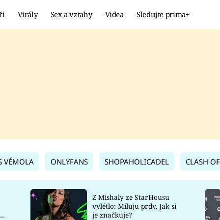
ři
Virály
Sex a vztahy
Videa
Sledujte prima+
Showbyznys
Extrém
VIRÁLY
KURIOZITY
VIDEA
KVÍZY
S VÉMOLA
ONLYFANS
SHOPAHOLICADEL
CLASH OF
Z Mishaly ze StarHousu
vylétlo: Miluju prdy. Jak si
co
je značkuje?