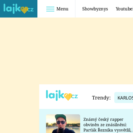
Menu
Showbyznys
Youtube
Youtuberky
Youtubeři
SHOPAHOLICADEL
FATTYPILLOW
ANNA ŠULC
FREESCOOT
SUGAR DENNY
ADAM KAJUMI
LADUŠKA
TADEÁŠ KUBĚNKA
DOMINIKA
DATEL
Trendy:
KARLO
MYSLIVCOVÁ
Známý český rapper
obviněn ze znásilnění:
Parťák Řezníka vysvětlil, 