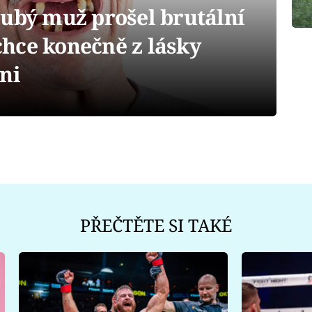
ubý muž prošel brutální
hce konečně z lásky
ni
PŘEČTĚTE SI TAKÉ