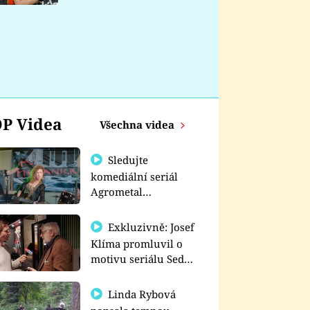
nemá
P Videa
Všechna videa
Sledujte
komediální seriál
Agrometal
exkluzivně na
prima+
Exkluzivně: Josef
Klíma promluvil o
motivu seriálu Sedm
schodů k moci
Linda Rybová