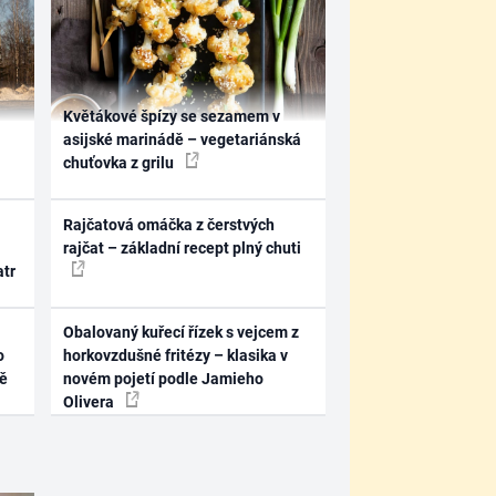
Květákové špízy se sezamem v
asijské marinádě – vegetariánská
chuťovka z grilu
Rajčatová omáčka z čerstvých
rajčat – základní recept plný chuti
atr
Obalovaný kuřecí řízek s vejcem z
o
horkovzdušné fritézy – klasika v
ně
novém pojetí podle Jamieho
Olivera