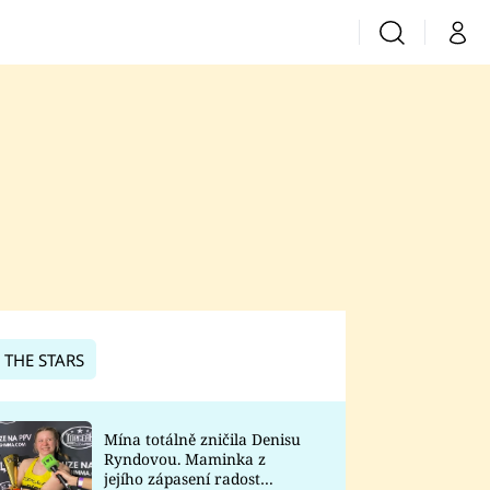
Vyhledávání
Můj 
Prima+
CNN Prima News
Prima Fresh
Prima Living
Prima Zoom
 THE STARS
Prima Lajk
Mína totálně zničila Denisu
Ryndovou. Maminka z
Sledujte nás
jejího zápasení radost