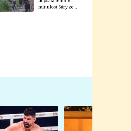
popsala temnou
minulost Sáry ze
seriálu Zákony vlka