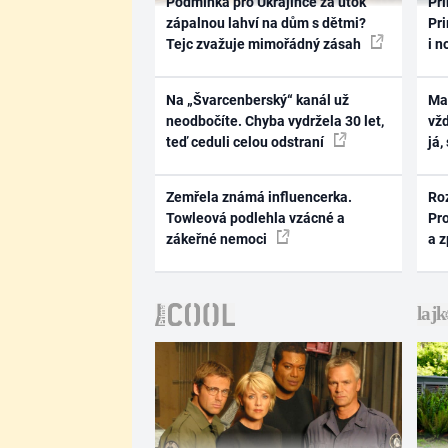
Podmínka pro Ukrajince za útok
Pri
zápalnou lahví na dům s dětmi?
Pri
Tejc zvažuje mimořádný zásah
i n
Na „Švarcenberský“ kanál už
Ma
neodbočíte. Chyba vydržela 30 let,
vž
teď ceduli celou odstraní
já,
Zemřela známá influencerka.
Ro
Towleová podlehla vzácné a
Pr
zákeřné nemoci
a 