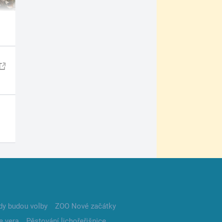
dy budou volby
ZOO Nové začátky
e vera
Pěstování lichořeřišnice