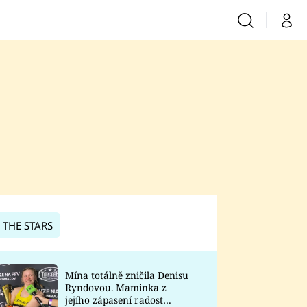
Vyhledávání
Můj 
Prima+
CNN Prima News
Prima Fresh
Prima Living
Prima Zoom
 THE STARS
Prima Lajk
Mína totálně zničila Denisu
Ryndovou. Maminka z
Sledujte nás
jejího zápasení radost