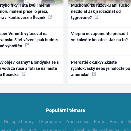
rtyho frky: Táta kvůli mému
Muchomůrku růžovku ani sucho
oru málem přišel o práci,
nezdolá! Jak ji rozeznat od
práví kontroverzní Řezník
tygrované?
per Vercetti vyfasoval na
V srpnu nezapomeňte přesadit
vensku 5 let vězení, pak bude ze
velkokvěté kosatce. Jak na to?
mě vyhoštěn
vý objev Kazmy? Blondýnka se s
Přerostlé okurky? Zkuste
 vodí za ruce a fotí se na místě
rychlokvašky nebo je naložte po
ko Rosecká
americku!
Populární témata
Nejlepší horory
TV program
Změna času
Partie
Počasí
K
Dědka
Volby 2025
Svařené víno
Tatarák podle Pohlreicha
Alo