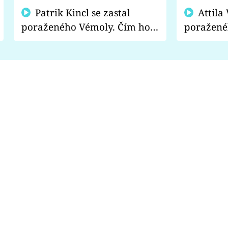
Patrik Kincl se zastal
Attila Végh podpořil
poraženého Vémoly. Čím ho
poražené
fanoušci naštvali?
chce radě
s vítězem