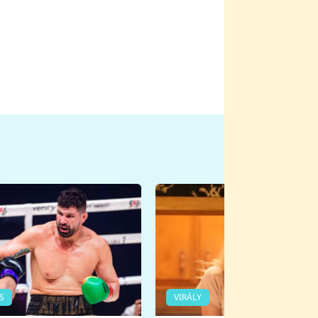
S
VIRÁLY