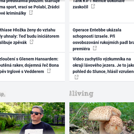
ma představila podzim: startuje
Tank KV-1 Němce dokonale
ma sport, vrací se Polabí, Zrádci
zaskočil
ové kriminálky
thiase Hložka ženy do vztahu
Operace Entebbe ukázala
dy uhnaly: Teď budu iniciátorem
schopnosti Izraele. Při
 slibuje zpěvák
osvobozování rukojmích padl br
premiéra
zloučení s Glenem Hansardem:
Video zachytilo výzkumníka na
outěná rakev, dojemná řeč Bona
okraji lávového jezera. Je to jak
zpěv Irglové s Vedderem
pohled do Slunce, hlásil vzruše