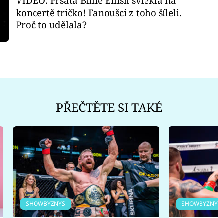
VIDEO: Prsatá Billie Eilish svlékla na
koncertě tričko! Fanoušci z toho šíleli.
Proč to udělala?
PŘEČTĚTE SI TAKÉ
SHOWBYZNYS
SHOWBYZNY