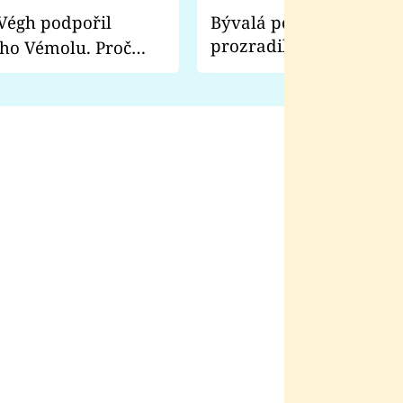
Bývalá pornoherečka
prozradila, co ji šokova
ho Vémolu. Proč
natáčení Euforie. Vážně
ji zápasit s ním než
bylo drsnější než hanba
 Kinclem?
filmy?