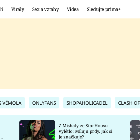
ři
Virály
Sex a vztahy
Videa
Sledujte prima+
Showbyznys
Extrém
VIRÁLY
KURIOZITY
VIDEA
KVÍZY
S VÉMOLA
ONLYFANS
SHOPAHOLICADEL
CLASH OF
Z Mishaly ze StarHousu
vylétlo: Miluju prdy. Jak si
co
je značkuje?