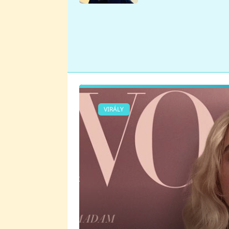
se v Plzni stalo
VIRÁLY