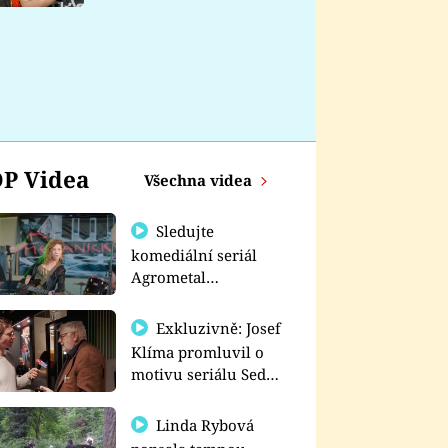
nemá
P Videa
Všechna videa
Sledujte
komediální seriál
Agrometal
exkluzivně na
prima+
Exkluzivně: Josef
Klíma promluvil o
motivu seriálu Sedm
schodů k moci
Linda Rybová