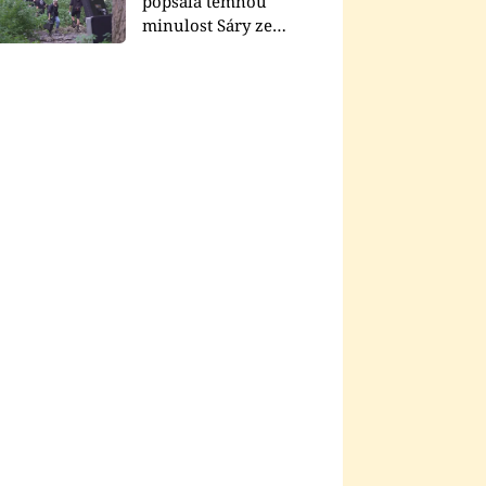
popsala temnou
minulost Sáry ze
seriálu Zákony vlka