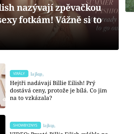
ilish nazývají zpěvačkou
exy fotkám! Vážně si to
VIRÁLY
Hejtři nadávají Billie Eilish! Prý
dostává ceny, protože je bílá. Co jim
na to vzkázala?
SHOWBYZNYS