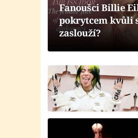
Fanoušci Billie E
pokrytcem kvůli s
zaslouží?