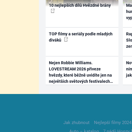
10 nejlepších dílů Hvězdné brány
Ma
hum
vy
TOP filmy a seriály podle mladých
Rap
diváků
Slo
ze
Nejen Robbie Williams.
No
LOVESTREAM 2026 přiveze
ním
hvězdy, které běžně uvidíte jen na
ja
největších světových festivalech
Jak zhubnout
Nejlepší filmy 2024
Auto – katalog
7 pádů Honzy 