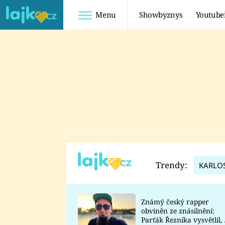
Menu
Showbyznys
Youtube
Youtuberky
Youtubeři
SHOPAHOLICADEL
FATTYPILLOW
ANNA ŠULC
FREESCOOT
SUGAR DENNY
ADAM KAJUMI
LADUŠKA
TADEÁŠ KUBĚNKA
DOMINIKA
DATEL
Trendy:
KARLO
MYSLIVCOVÁ
Známý český rapper
obviněn ze znásilnění:
Parťák Řezníka vysvětlil, 