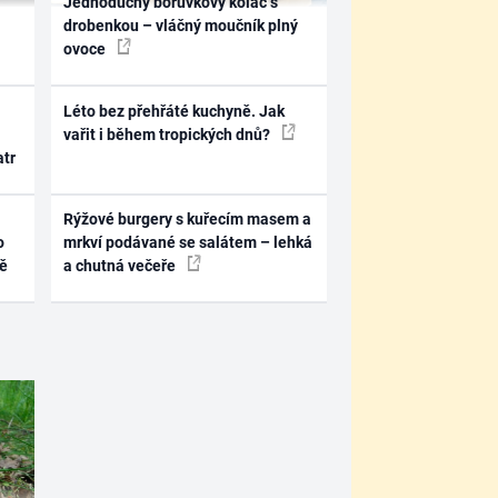
Jednoduchý borůvkový koláč s
drobenkou – vláčný moučník plný
ovoce
Léto bez přehřáté kuchyně. Jak
vařit i během tropických dnů?
atr
Rýžové burgery s kuřecím masem a
o
mrkví podávané se salátem – lehká
ně
a chutná večeře