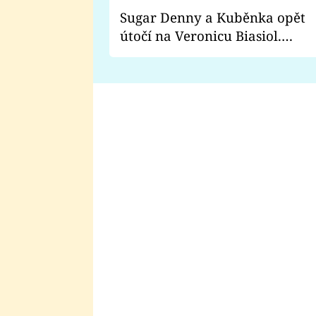
Sugar Denny a Kuběnka opět
útočí na Veronicu Biasiol.
Proč je podle nich falešná a
lže o své nevěře?