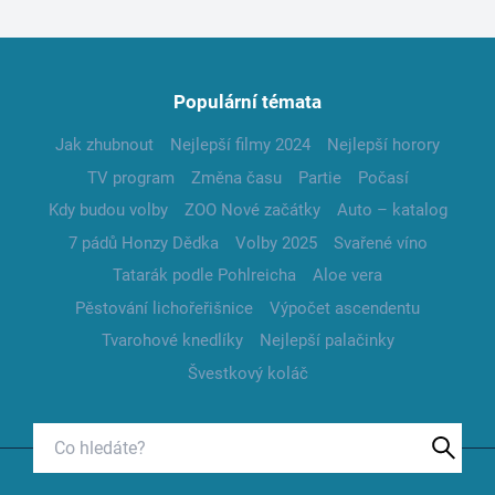
Populární témata
Jak zhubnout
Nejlepší filmy 2024
Nejlepší horory
TV program
Změna času
Partie
Počasí
Kdy budou volby
ZOO Nové začátky
Auto – katalog
7 pádů Honzy Dědka
Volby 2025
Svařené víno
Tatarák podle Pohlreicha
Aloe vera
Pěstování lichořeřišnice
Výpočet ascendentu
Tvarohové knedlíky
Nejlepší palačinky
Švestkový koláč