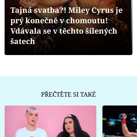
Sex a vztahy
Tajná svatba?! Miley Cyrus je
Videa
prý konečně v chomoutu!
Vdávala se v těchto šílených
Sledujte prima+
šatech
Přihlášení
Sledujte nás
PŘEČTĚTE SI TAKÉ