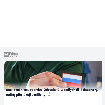
Rusko mění osudy zmizelých vojáků. Z padlých dělá dezertéry,
rodiny přicházejí o miliony