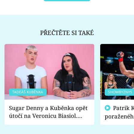
PŘEČTĚTE SI TAKÉ
TADEÁŠ KUBĚNKA
SHOWBYZNYS
Sugar Denny a Kuběnka opět
Patrik Kincl se zastal
útočí na Veronicu Biasiol.
poraženéh
Proč je podle nich falešná a
fanoušci n
lže o své nevěře?