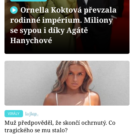
Sex a vztahy
Ornella Koktová převzala
Videa
rodinné impérium. Miliony
se sypou i díky Agátě
Sledujte prima+
Hanychové
Přihlášení
Sledujte nás
VIRÁLY
Muž předpověděl, že skončí ochrnutý. Co
tragického se mu stalo?