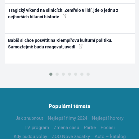
Tragický víkend na silnicích: Zemřelo 8 lidí, jde o jednu z
nejhorších bilancí historie
Babiš si chce posvítit na Klempířovu kulturní politiku.
Samozřejmě budu reagovat, uvedl
Populární témata
Jak zhubnout
Nejlepší filmy 2024
Nejlepší horory
TV program
Změna času
Partie
Počasí
Kdy budou volby
ZOO Nové začátky
Auto – katalog