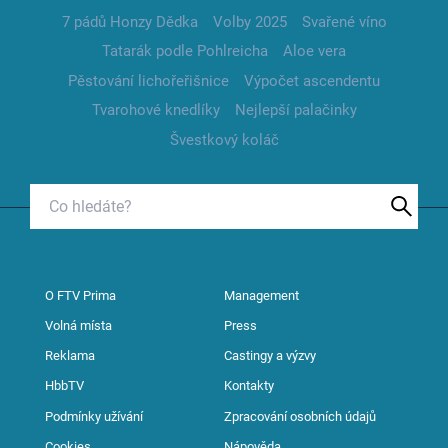
7 pádů Honzy Dědka
Volby 2025
Svařené víno
Tatarák podle Pohlreicha
Aloe vera
Pěstování lichořeřišnice
Výpočet ascendentu
Tvarohové knedlíky
Nejlepší palačinky
Švestkový koláč
O FTV Prima
Management
Volná místa
Press
Reklama
Castingy a výzvy
HbbTV
Kontakty
Podmínky užívání
Zpracování osobních údajů
Cookies
Nápověda