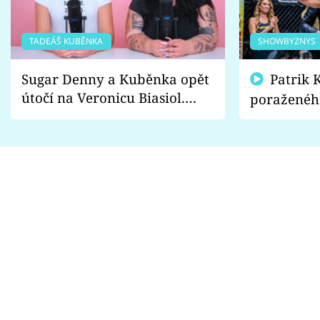
TADEÁŠ KUBĚNKA
SHOWBYZNYS
Sugar Denny a Kuběnka opět
Patrik Kincl se zastal
útočí na Veronicu Biasiol.
poraženéh
Proč je podle nich falešná a
fanoušci n
lže o své nevěře?