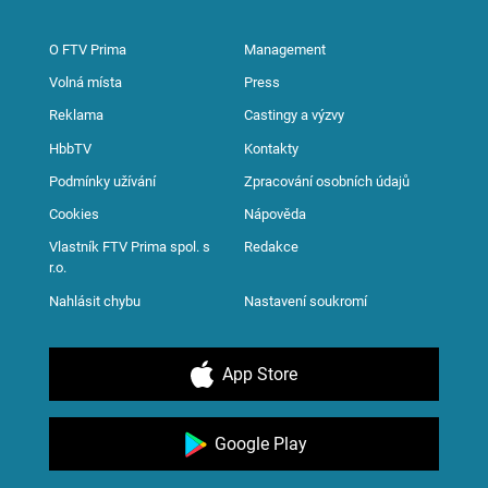
O FTV Prima
Management
Volná místa
Press
Reklama
Castingy a výzvy
HbbTV
Kontakty
Podmínky užívání
Zpracování osobních údajů
Cookies
Nápověda
Vlastník FTV Prima spol. s
Redakce
r.o.
Nahlásit chybu
Nastavení soukromí
App Store
Google Play