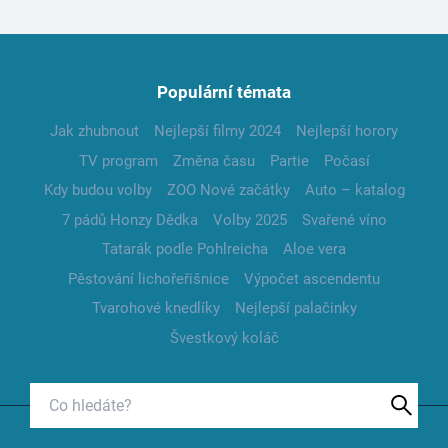
Populární témata
Jak zhubnout
Nejlepší filmy 2024
Nejlepší horory
TV program
Změna času
Partie
Počasí
Kdy budou volby
ZOO Nové začátky
Auto – katalog
7 pádů Honzy Dědka
Volby 2025
Svařené víno
Tatarák podle Pohlreicha
Aloe vera
Pěstování lichořeřišnice
Výpočet ascendentu
Tvarohové knedlíky
Nejlepší palačinky
Švestkový koláč