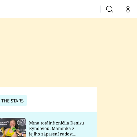
Vyhledávání
Můj 
Prima+
CNN Prima News
Prima Fresh
Prima Living
Prima Zoom
 THE STARS
Prima Lajk
Mína totálně zničila Denisu
Ryndovou. Maminka z
Sledujte nás
jejího zápasení radost