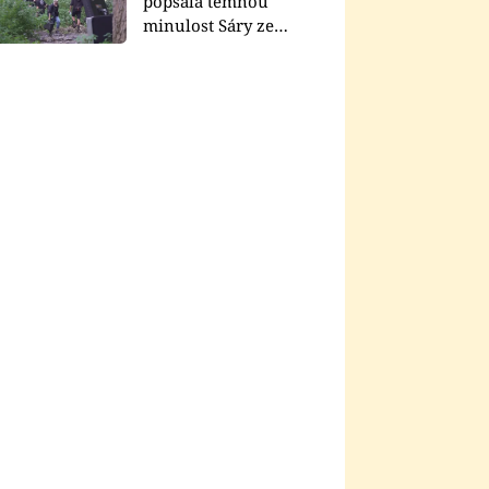
popsala temnou
minulost Sáry ze
seriálu Zákony vlka