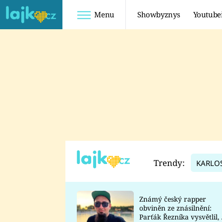
Menu
Showbyznys
Youtube
Youtuberky
Youtubeři
SHOPAHOLICADEL
FATTYPILLOW
ANNA ŠULC
FREESCOOT
SUGAR DENNY
ADAM KAJUMI
LADUŠKA
TADEÁŠ KUBĚNKA
DOMINIKA
DATEL
Trendy:
KARLO
MYSLIVCOVÁ
Známý český rapper
obviněn ze znásilnění:
Parťák Řezníka vysvětlil, 