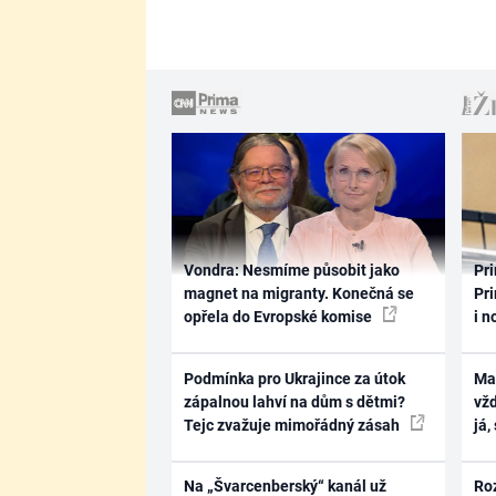
Vondra: Nesmíme působit jako
Pri
magnet na migranty. Konečná se
Pri
opřela do Evropské komise
i n
Podmínka pro Ukrajince za útok
Ma
zápalnou lahví na dům s dětmi?
vž
Tejc zvažuje mimořádný zásah
já,
Na „Švarcenberský“ kanál už
Ro