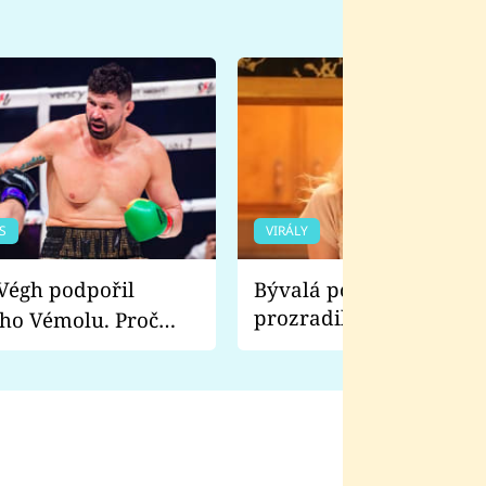
S
VIRÁLY
Bývalá pornoherečka
prozradila, co ji šokova
ho Vémolu. Proč
natáčení Euforie. Vážně
ji zápasit s ním než
bylo drsnější než hanba
 Kinclem?
filmy?