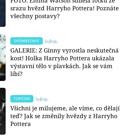
FOTO: Emma Watson sdílela fotku ze
srazu hvězd Harryho Pottera! Poznáte
všechny postavy?
SHOWBYZNYS
GALERIE: Z Ginny vyrostla neskutečná
kost! Holka Harryho Pottera ukázala
výstavní tělo v plavkách. Jak se vám
líbí?
TOPSTAR
Všichni je milujeme, ale víme, co dělají
teď? Jak se změnily hvězdy z Harryho
Pottera