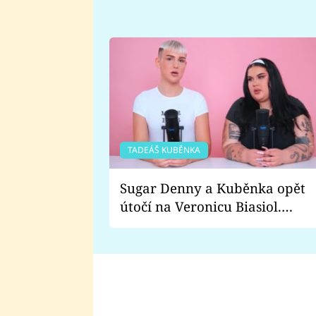
TADEÁŠ KUBĚNKA
Sugar Denny a Kuběnka opět
útočí na Veronicu Biasiol.
Proč je podle nich falešná a
lže o své nevěře?