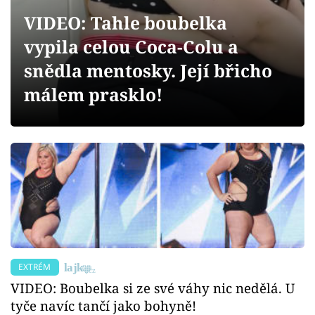
Sex a vztahy
VIDEO: Tahle boubelka
Videa
vypila celou Coca-Colu a
snědla mentosky. Její břicho
Sledujte prima+
málem prasklo!
Přihlášení
Sledujte nás
EXTRÉM
VIDEO: Boubelka si ze své váhy nic nedělá. U
tyče navíc tančí jako bohyně!