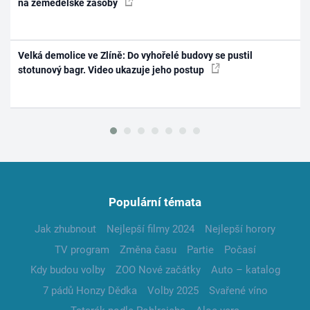
na zemědělské zásoby
Velká demolice ve Zlíně: Do vyhořelé budovy se pustil
stotunový bagr. Video ukazuje jeho postup
Populární témata
Jak zhubnout
Nejlepší filmy 2024
Nejlepší horory
TV program
Změna času
Partie
Počasí
Kdy budou volby
ZOO Nové začátky
Auto – katalog
7 pádů Honzy Dědka
Volby 2025
Svařené víno