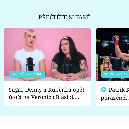
PŘEČTĚTE SI TAKÉ
TADEÁŠ KUBĚNKA
SHOWBYZNYS
Sugar Denny a Kuběnka opět
Patrik Kincl se zastal
útočí na Veronicu Biasiol.
poraženéh
Proč je podle nich falešná a
fanoušci n
lže o své nevěře?