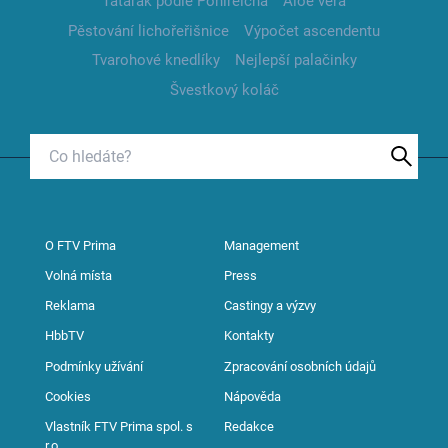
Tatarák podle Pohlreicha
Aloe vera
Pěstování lichořeřišnice
Výpočet ascendentu
Tvarohové knedlíky
Nejlepší palačinky
Švestkový koláč
O FTV Prima
Management
Volná místa
Press
Reklama
Castingy a výzvy
HbbTV
Kontakty
Podmínky užívání
Zpracování osobních údajů
Cookies
Nápověda
Vlastník FTV Prima spol. s
Redakce
r.o.