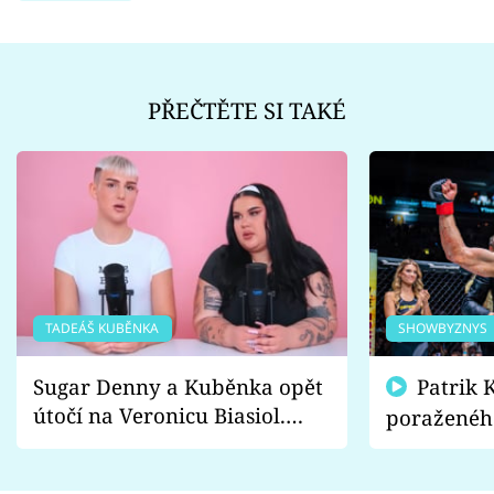
PŘEČTĚTE SI TAKÉ
TADEÁŠ KUBĚNKA
SHOWBYZNYS
Sugar Denny a Kuběnka opět
Patrik Kincl se zastal
útočí na Veronicu Biasiol.
poraženéh
Proč je podle nich falešná a
fanoušci n
lže o své nevěře?