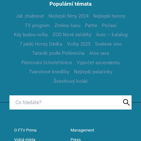
Populární témata
Jak zhubnout
Nejlepší filmy 2024
Nejlepší horory
TV program
Změna času
Partie
Počasí
Kdy budou volby
ZOO Nové začátky
Auto – katalog
7 pádů Honzy Dědka
Volby 2025
Svařené víno
Tatarák podle Pohlreicha
Aloe vera
Pěstování lichořeřišnice
Výpočet ascendentu
Tvarohové knedlíky
Nejlepší palačinky
Švestkový koláč
O FTV Prima
Management
Volná místa
Press