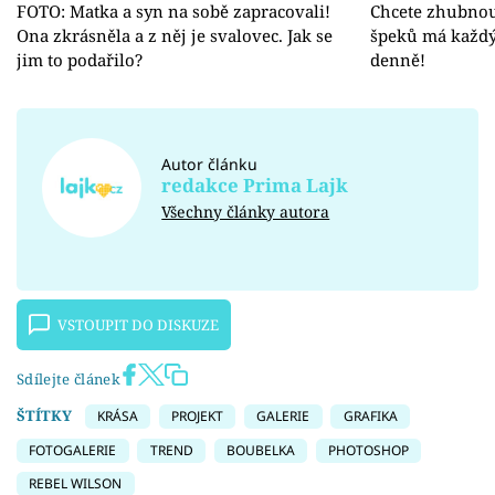
FOTO: Matka a syn na sobě zapracovali!
Chcete zhubnou
Ona zkrásněla a z něj je svalovec. Jak se
špeků má každý 
jim to podařilo?
denně!
Autor článku
redakce Prima Lajk
Všechny články autora
VSTOUPIT DO DISKUZE
Sdílejte článek
ŠTÍTKY
KRÁSA
PROJEKT
GALERIE
GRAFIKA
FOTOGALERIE
TREND
BOUBELKA
PHOTOSHOP
REBEL WILSON