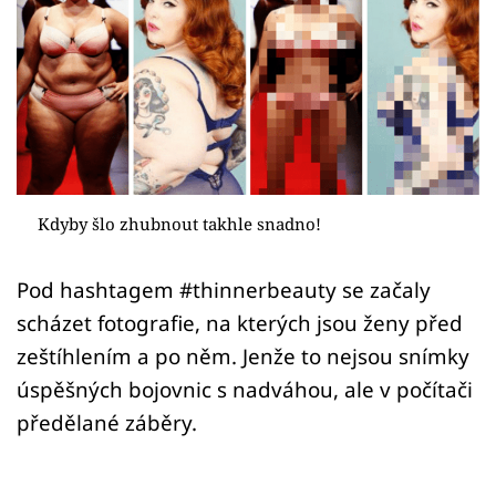
Sex a vztahy
Videa
Sledujte prima+
Přihlášení
Kdyby šlo zhubnout takhle snadno!
Sledujte nás
Pod hashtagem #thinnerbeauty se začaly
scházet fotografie, na kterých jsou ženy před
zeštíhlením a po něm. Jenže to nejsou snímky
úspěšných bojovnic s nadváhou, ale v počítači
předělané záběry.