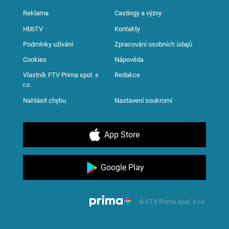
Reklama
Castingy a výzvy
HbbTV
Kontakty
Podmínky užívání
Zpracování osobních údajů
Cookies
Nápověda
Vlastník FTV Prima spol. s
Redakce
r.o.
Nahlásit chybu
Nastavení soukromí
App Store
Google Play
© FTV Prima spol. s r.o.