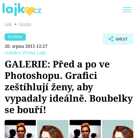
Lajk
■
Extrém
Trendy:
KARLOS VÉMOLA
ONLYFANS
EXTRÉM
SDÍLET
SHOPAHOLICADEL
CLASH OF THE STARS
20. srpna 2015 12:27
redakce Prima Lajk
GALERIE: Před a po ve
Photoshopu. Grafici
Témata
zeštíhlují ženy, aby
Showbyznys
vypadaly ideálně. Boubelky
se bouří!
Youtubeři
Virály