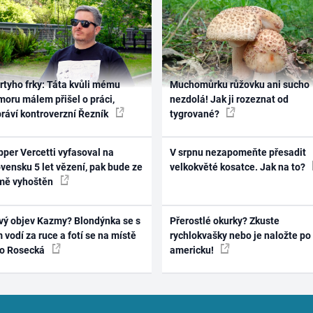
rtyho frky: Táta kvůli mému
Muchomůrku růžovku ani sucho
oru málem přišel o práci,
nezdolá! Jak ji rozeznat od
práví kontroverzní Řezník
tygrované?
per Vercetti vyfasoval na
V srpnu nezapomeňte přesadit
vensku 5 let vězení, pak bude ze
velkokvěté kosatce. Jak na to?
mě vyhoštěn
vý objev Kazmy? Blondýnka se s
Přerostlé okurky? Zkuste
 vodí za ruce a fotí se na místě
rychlokvašky nebo je naložte po
ko Rosecká
americku!