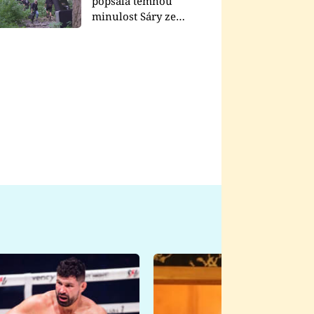
popsala temnou
minulost Sáry ze
seriálu Zákony vlka