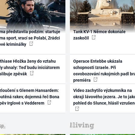
ma představila podzim: startuje
Tank KV-1 Němce dokonale
ma sport, vrací se Polabí, Zrádci
zaskočil
ové kriminálky
thiase Hložka ženy do vztahu
Operace Entebbe ukázala
dy uhnaly: Teď budu iniciátorem
schopnosti Izraele. Při
 slibuje zpěvák
osvobozování rukojmích padl br
premiéra
zloučení s Glenem Hansardem:
Video zachytilo výzkumníka na
outěná rakev, dojemná řeč Bona
okraji lávového jezera. Je to jak
zpěv Irglové s Vedderem
pohled do Slunce, hlásil vzruše