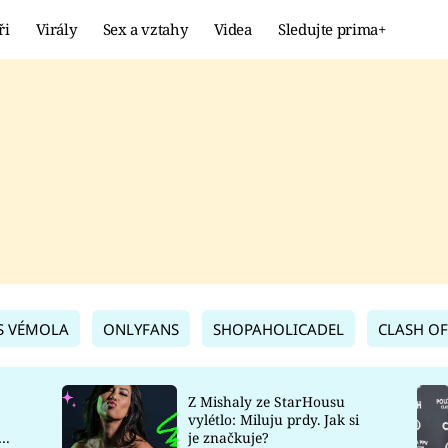
ři
Virály
Sex a vztahy
Videa
Sledujte prima+
Showbyznys
Extrém
VIRÁLY
KURIOZITY
VIDEA
KVÍZY
S VÉMOLA
ONLYFANS
SHOPAHOLICADEL
CLASH OF
Z Mishaly ze StarHousu
vylétlo: Miluju prdy. Jak si
co
je značkuje?