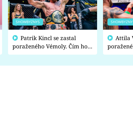
SHOWBYZNYS
SHOWBYZNY
Patrik Kincl se zastal
Attila Végh podpořil
poraženého Vémoly. Čím ho
poražené
fanoušci naštvali?
chce radě
s vítězem