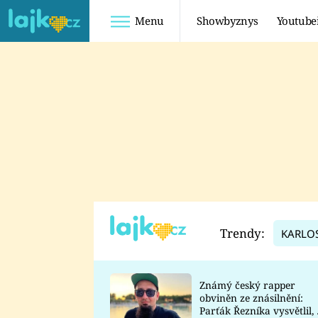
Menu
Showbyznys
Youtube
Youtuberky
Youtubeři
SHOPAHOLICADEL
FATTYPILLOW
ANNA ŠULC
FREESCOOT
SUGAR DENNY
ADAM KAJUMI
LADUŠKA
TADEÁŠ KUBĚNKA
DOMINIKA
DATEL
Trendy:
KARLO
MYSLIVCOVÁ
Známý český rapper
obviněn ze znásilnění:
Parťák Řezníka vysvětlil, 