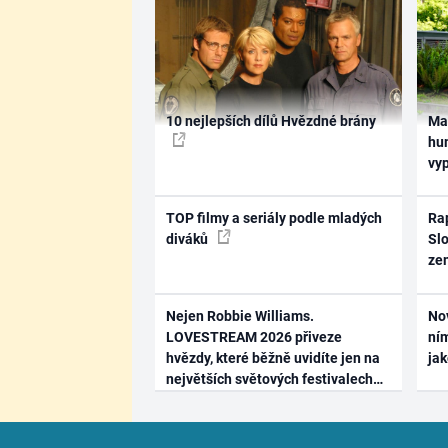
10 nejlepších dílů Hvězdné brány
Ma
hum
vy
TOP filmy a seriály podle mladých
Rap
diváků
Slo
ze
Nejen Robbie Williams.
No
LOVESTREAM 2026 přiveze
ním
hvězdy, které běžně uvidíte jen na
ja
největších světových festivalech