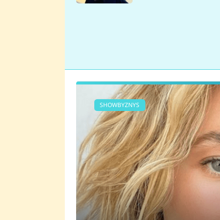
se v Plzni stalo
SHOWBYZNYS