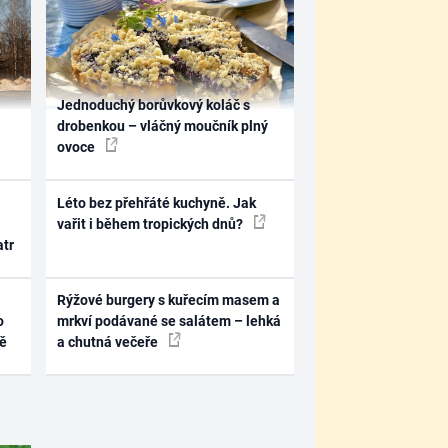
Jednoduchý borůvkový koláč s
drobenkou – vláčný moučník plný
ovoce
Léto bez přehřáté kuchyně. Jak
vařit i během tropických dnů?
atr
Rýžové burgery s kuřecím masem a
o
mrkví podávané se salátem – lehká
ně
a chutná večeře