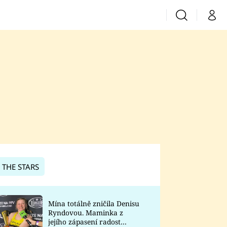
Vyhledávání
Můj 
Prima+
CNN Prima News
Prima Fresh
Prima Living
Prima Zoom
 THE STARS
Prima Lajk
Mína totálně zničila Denisu
Ryndovou. Maminka z
Sledujte nás
jejího zápasení radost