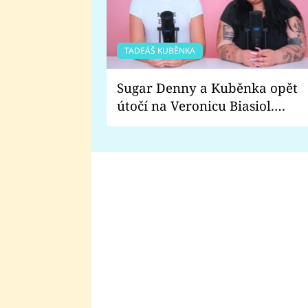
TADEÁŠ KUBĚNKA
Sugar Denny a Kuběnka opět
útočí na Veronicu Biasiol.
Proč je podle nich falešná a
lže o své nevěře?