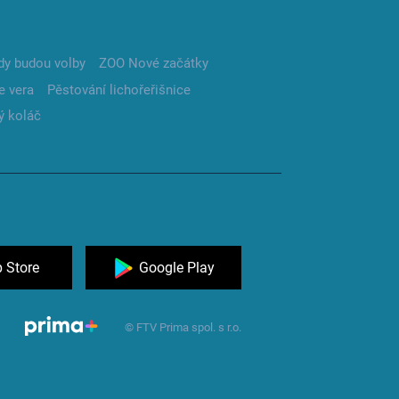
dy budou volby
ZOO Nové začátky
e vera
Pěstování lichořeřišnice
ý koláč
 Store
Google Play
© FTV Prima spol. s r.o.