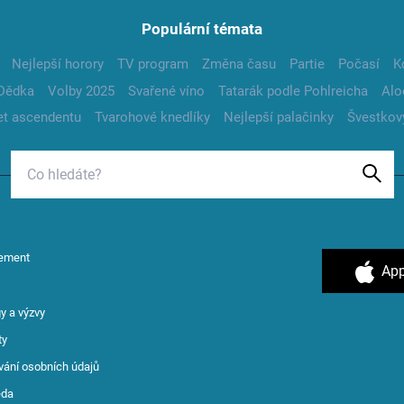
Populární témata
Nejlepší horory
TV program
Změna času
Partie
Počasí
K
Dědka
Volby 2025
Svařené víno
Tatarák podle Pohlreicha
Alo
t ascendentu
Tvarohové knedlíky
Nejlepší palačinky
Švestkov
ement
App
y a výzvy
ty
vání osobních údajů
ěda