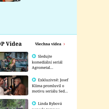
nemá
P Videa
Všechna videa
Sledujte
komediální seriál
Agrometal
exkluzivně na
prima+
Exkluzivně: Josef
Klíma promluvil o
motivu seriálu Sedm
schodů k moci
Linda Rybová