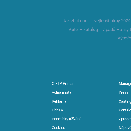
Jak zhubnout
Nejlepší filmy 2024
Auto – katalog
7 pádů Honzy 
Výpoče
O FTV Prima
Manag
Volná místa
Press
Reklama
Casting
HbbTV
Kontak
Podmínky užívání
Zpraco
Cookies
Nápov