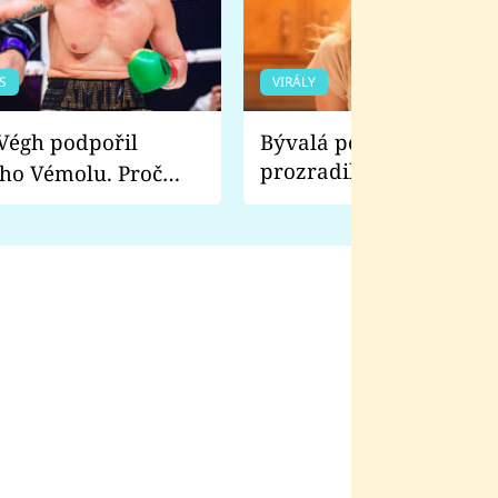
S
VIRÁLY
Bývalá pornoherečka
prozradila, co ji šokova
ho Vémolu. Proč
natáčení Euforie. Vážně
ji zápasit s ním než
bylo drsnější než hanba
 Kinclem?
filmy?