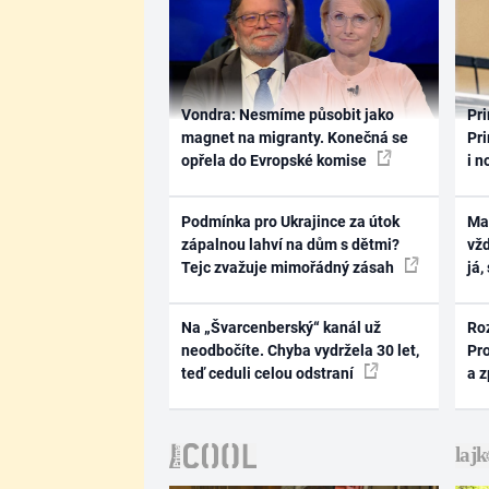
Vondra: Nesmíme působit jako
Pri
magnet na migranty. Konečná se
Pri
opřela do Evropské komise
i n
Podmínka pro Ukrajince za útok
Ma
zápalnou lahví na dům s dětmi?
vž
Tejc zvažuje mimořádný zásah
já,
Na „Švarcenberský“ kanál už
Ro
neodbočíte. Chyba vydržela 30 let,
Pr
teď ceduli celou odstraní
a 