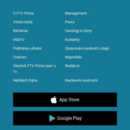
O FTV Prima
Management
Volná místa
Press
Reklama
Castingy a výzvy
HbbTV
Kontakty
Podmínky užívání
Zpracování osobních údajů
Cookies
Nápověda
Vlastník FTV Prima spol. s
Redakce
r.o.
Nahlásit chybu
Nastavení soukromí
App Store
Google Play