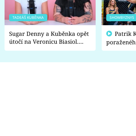
TADEÁŠ KUBĚNKA
SHOWBYZNYS
Sugar Denny a Kuběnka opět
Patrik Kincl se zastal
útočí na Veronicu Biasiol.
poraženéh
Proč je podle nich falešná a
fanoušci n
lže o své nevěře?