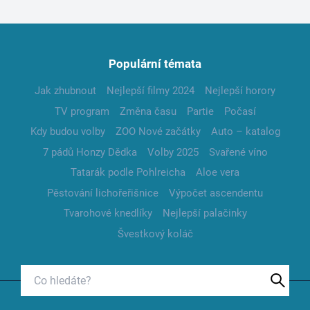
Populární témata
Jak zhubnout
Nejlepší filmy 2024
Nejlepší horory
TV program
Změna času
Partie
Počasí
Kdy budou volby
ZOO Nové začátky
Auto – katalog
7 pádů Honzy Dědka
Volby 2025
Svařené víno
Tatarák podle Pohlreicha
Aloe vera
Pěstování lichořeřišnice
Výpočet ascendentu
Tvarohové knedlíky
Nejlepší palačinky
Švestkový koláč