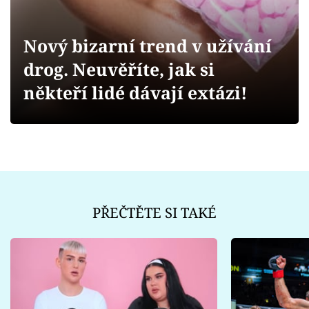
Sex a vztahy
Videa
Nový bizarní trend v užívání
drog. Neuvěříte, jak si
Sledujte prima+
někteří lidé dávají extázi!
Přihlášení
Sledujte nás
PŘEČTĚTE SI TAKÉ