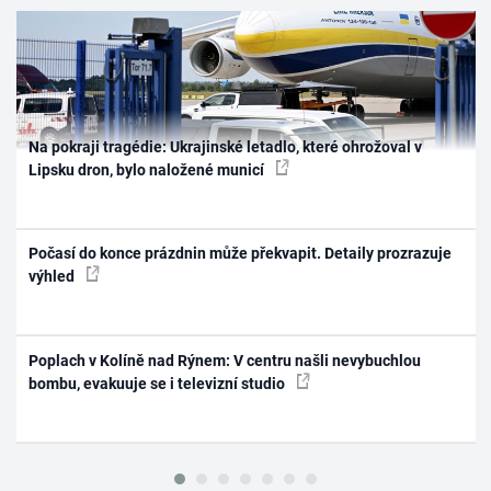
Na pokraji tragédie: Ukrajinské letadlo, které ohrožoval v
Lipsku dron, bylo naložené municí
Počasí do konce prázdnin může překvapit. Detaily prozrazuje
výhled
Poplach v Kolíně nad Rýnem: V centru našli nevybuchlou
bombu, evakuuje se i televizní studio