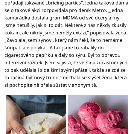
pořádají takzvané „brieing parties“. Jedna taková dáma
se o takové akci rozpovídala pro deník Metro. „Jedna
kamarádka dostala gram MDMA od své dcery a my
jsme netušily, jak si to dát. Některé z nás někdy zkusily
kokain, ale nikdy jsme neměly extázi,“ popisovala žena.
„Zavolala jsem synovi, který nám řekl, že to nemáme
šňupat, ale polykat. A tak jsme to zabalily do
cigaretového papírku a daly so sýru. Byl to opravdu
intenzivní zážitek. Jsem si jistá, že většina zúčastněných
to pak udělala i s dalšími svými přáteli, takže se zdá se
to začíná být nový trend,“ nechala se slyšet žena, která
si pochopitelně přála zůstat v anonymitě.