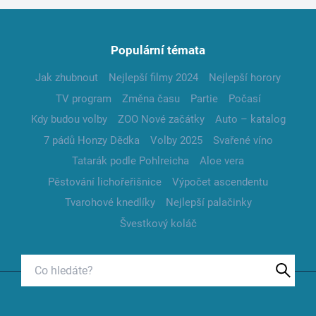
Populární témata
Jak zhubnout
Nejlepší filmy 2024
Nejlepší horory
TV program
Změna času
Partie
Počasí
Kdy budou volby
ZOO Nové začátky
Auto – katalog
7 pádů Honzy Dědka
Volby 2025
Svařené víno
Tatarák podle Pohlreicha
Aloe vera
Pěstování lichořeřišnice
Výpočet ascendentu
Tvarohové knedlíky
Nejlepší palačinky
Švestkový koláč