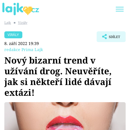
Lajk
■
Virály
Trendy:
KARLOS VÉMOLA
ONLYFANS
VIRÁLY
SDÍLET
SHOPAHOLICADEL
CLASH OF THE STARS
8. září 2022 19:39
redakce Prima Lajk
Nový bizarní trend v
užívání drog. Neuvěříte,
Témata
jak si někteří lidé dávají
Showbyznys
extázi!
Youtubeři
Virály