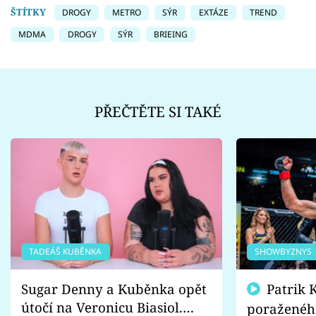
ŠTÍTKY
DROGY
METRO
SÝR
EXTÁZE
TREND
MDMA
DROGY
SÝR
BRIEING
PŘEČTĚTE SI TAKÉ
TADEÁŠ KUBĚNKA
SHOWBYZNYS
Sugar Denny a Kuběnka opět
Patrik Kincl se zastal
útočí na Veronicu Biasiol.
poraženéh