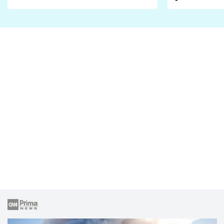
Proč je podle nich falešná a
fanoušci n
lže o své nevěře?