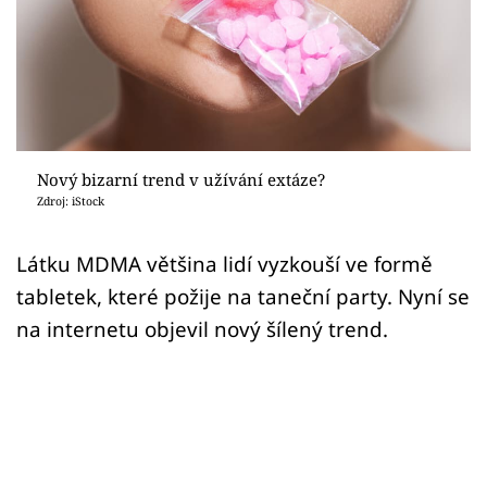
Sex a vztahy
Videa
Sledujte prima+
Přihlášení
Nový bizarní trend v užívání extáze?
Zdroj: iStock
Sledujte nás
Látku MDMA většina lidí vyzkouší ve formě
tabletek, které požije na taneční party. Nyní se
na internetu objevil nový šílený trend.