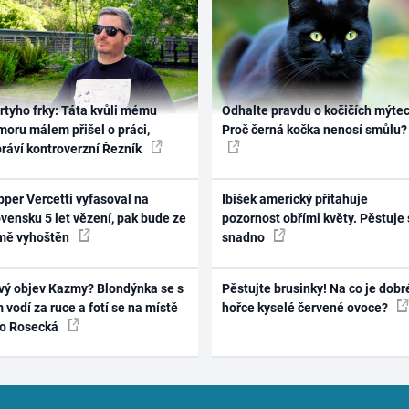
rtyho frky: Táta kvůli mému
Odhalte pravdu o kočičích mýtec
oru málem přišel o práci,
Proč černá kočka nenosí smůlu?
práví kontroverzní Řezník
per Vercetti vyfasoval na
Ibišek americký přitahuje
vensku 5 let vězení, pak bude ze
pozornost obřími květy. Pěstuje 
mě vyhoštěn
snadno
vý objev Kazmy? Blondýnka se s
Pěstujte brusinky! Na co je dobr
 vodí za ruce a fotí se na místě
hořce kyselé červené ovoce?
ko Rosecká