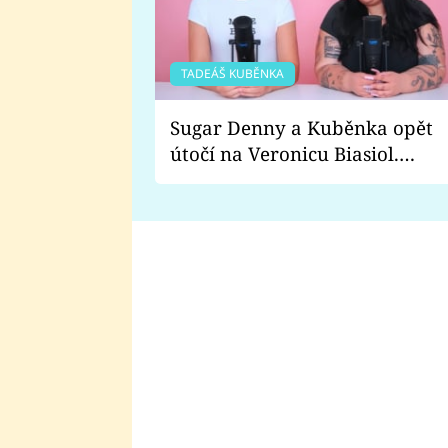
TADEÁŠ KUBĚNKA
Sugar Denny a Kuběnka opět
útočí na Veronicu Biasiol.
Proč je podle nich falešná a
lže o své nevěře?