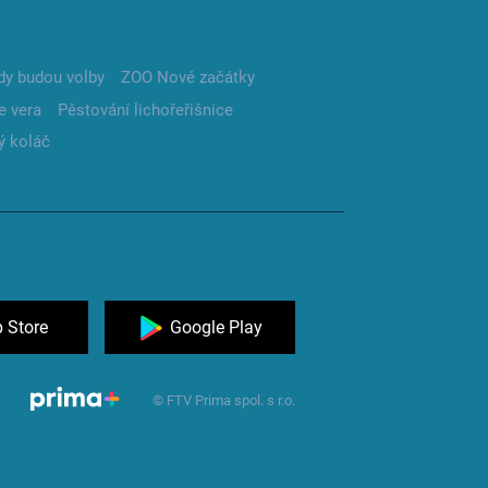
dy budou volby
ZOO Nové začátky
e vera
Pěstování lichořeřišnice
ý koláč
 Store
Google Play
© FTV Prima spol. s r.o.