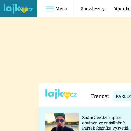
Menu
Showbyznys
Youtube
Youtuberky
Youtubeři
SHOPAHOLICADEL
FATTYPILLOW
ANNA ŠULC
FREESCOOT
SUGAR DENNY
ADAM KAJUMI
LADUŠKA
TADEÁŠ KUBĚNKA
DOMINIKA
DATEL
Trendy:
KARLO
MYSLIVCOVÁ
Známý český rapper
obviněn ze znásilnění:
Parťák Řezníka vysvětlil, 