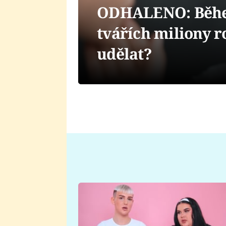
ODHALENO: Běh
tvářích miliony r
udělat?