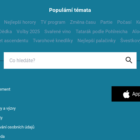
Populární témata
Nejlepší horory
TV program
Změna času
Partie
Počasí
K
Dědka
Volby 2025
Svařené víno
Tatarák podle Pohlreicha
Alo
t ascendentu
Tvarohové knedlíky
Nejlepší palačinky
Švestkov
ement
App
y a výzvy
ty
vání osobních údajů
ěda