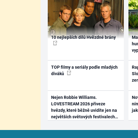
10 nejlepších dílů Hvězdné brány
Ma
hum
vy
TOP filmy a seriály podle mladých
Rap
diváků
Slo
ze
Nejen Robbie Williams.
No
LOVESTREAM 2026 přiveze
ním
hvězdy, které běžně uvidíte jen na
ja
největších světových festivalech