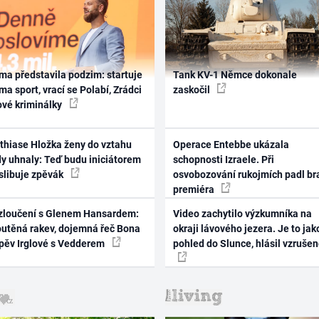
ma představila podzim: startuje
Tank KV-1 Němce dokonale
ma sport, vrací se Polabí, Zrádci
zaskočil
ové kriminálky
thiase Hložka ženy do vztahu
Operace Entebbe ukázala
dy uhnaly: Teď budu iniciátorem
schopnosti Izraele. Při
 slibuje zpěvák
osvobozování rukojmích padl br
premiéra
zloučení s Glenem Hansardem:
Video zachytilo výzkumníka na
outěná rakev, dojemná řeč Bona
okraji lávového jezera. Je to jak
zpěv Irglové s Vedderem
pohled do Slunce, hlásil vzruše