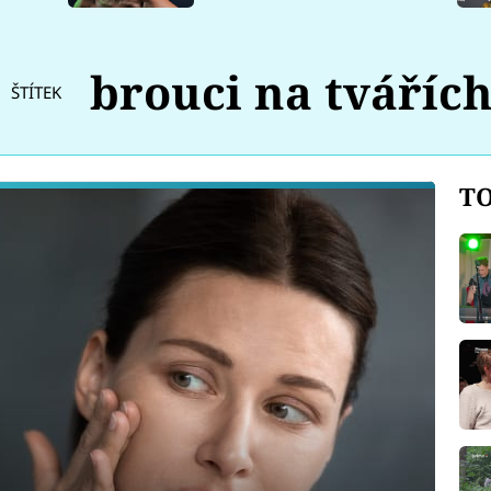
brouci na tváříc
ŠTÍTEK
TO