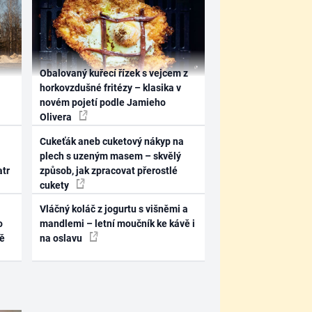
Obalovaný kuřecí řízek s vejcem z
horkovzdušné fritézy – klasika v
novém pojetí podle Jamieho
Olivera
Cukeťák aneb cuketový nákyp na
plech s uzeným masem – skvělý
atr
způsob, jak zpracovat přerostlé
cukety
Vláčný koláč z jogurtu s višněmi a
o
mandlemi – letní moučník ke kávě i
ně
na oslavu