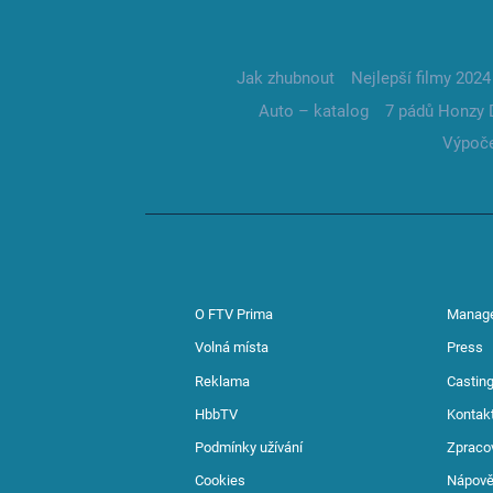
Jak zhubnout
Nejlepší filmy 2024
Auto – katalog
7 pádů Honzy 
Výpoče
O FTV Prima
Manag
Volná místa
Press
Reklama
Casting
HbbTV
Kontak
Podmínky užívání
Zpraco
Cookies
Nápov