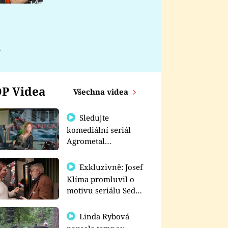
nemá
h
P Videa
Všechna videa
Sledujte
komediální seriál
Agrometal
exkluzivně na
prima+
Exkluzivně: Josef
Klíma promluvil o
motivu seriálu Sedm
schodů k moci
Linda Rybová