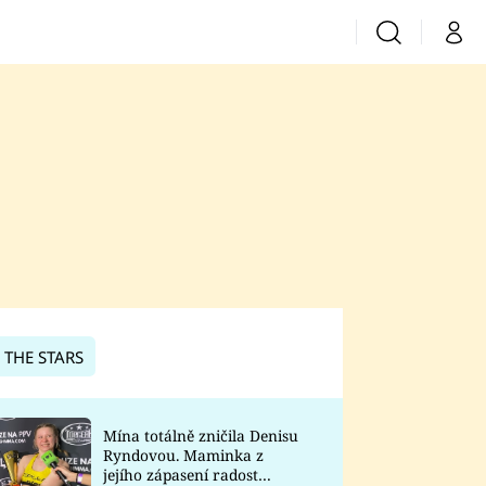
Vyhledávání
Můj 
Prima+
CNN Prima News
Prima Fresh
Prima Living
Prima Zoom
 THE STARS
Prima Lajk
Mína totálně zničila Denisu
Ryndovou. Maminka z
Sledujte nás
jejího zápasení radost