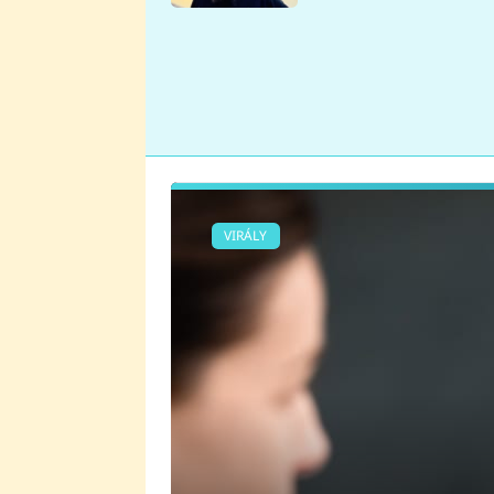
se v Plzni stalo
VIRÁLY