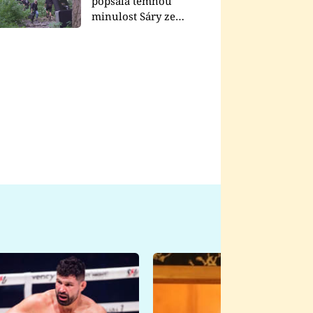
popsala temnou
minulost Sáry ze
seriálu Zákony vlka