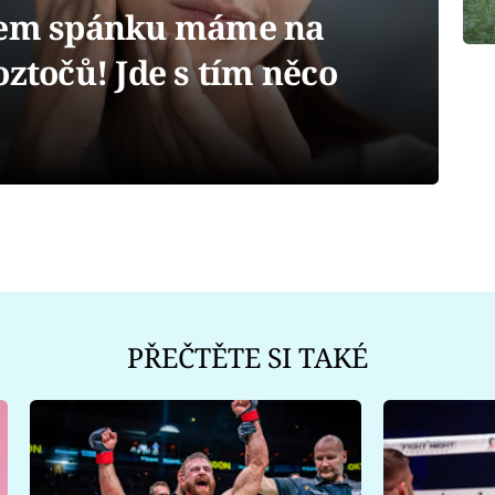
em spánku máme na
oztočů! Jde s tím něco
PŘEČTĚTE SI TAKÉ