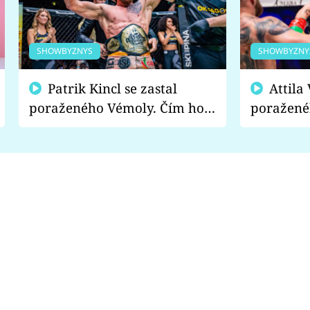
SHOWBYZNYS
SHOWBYZNY
Patrik Kincl se zastal
Attila Végh podpořil
poraženého Vémoly. Čím ho
poražené
fanoušci naštvali?
chce radě
s vítězem