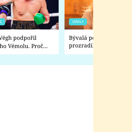
S
VIRÁLY
Bývalá pornoherečka
prozradila, co ji šokova
ho Vémolu. Proč
natáčení Euforie. Vážně
ji zápasit s ním než
bylo drsnější než hanba
 Kinclem?
filmy?