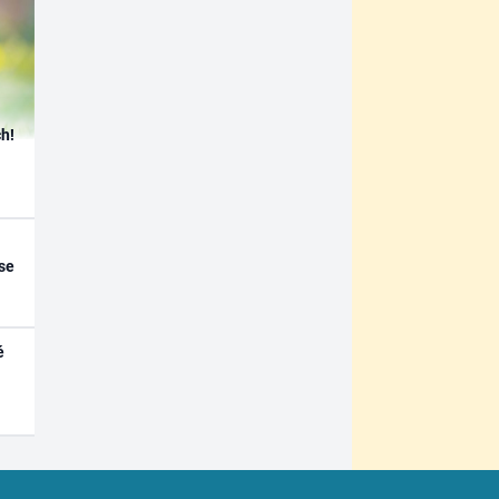
h!
se
é