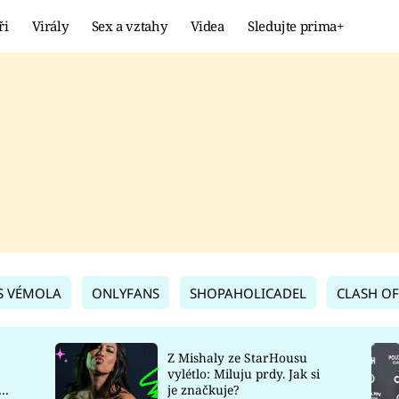
ři
Virály
Sex a vztahy
Videa
Sledujte prima+
Showbyznys
Extrém
VIRÁLY
KURIOZITY
VIDEA
KVÍZY
S VÉMOLA
ONLYFANS
SHOPAHOLICADEL
CLASH OF
Z Mishaly ze StarHousu
vylétlo: Miluju prdy. Jak si
co
je značkuje?