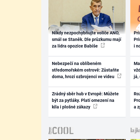
Nikdy nezpochybňujte voliče ANO,
Pri
smál se Staněk. Dle průzkumu mají
Pri
za lídra opozice Babiše
i n
Nebezpečí na oblíbeném
Ma
středomořském ostrově: Zůstaňte
vž
doma, hrozí ozbrojenci ve videu
já,
Zrádný sběr hub v Evropě: Můžete
Ro
být za pytláky. Platí omezení na
Pr
kila i plošné zákazy
a 