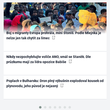
Boj s migranty Evropa prohrála, míní Stoniš. Podle Mlejnka je
nelze jen tak chytit za límec
Nikdy nezpochybňujte voliče ANO, smál se Staněk. Dle
průzkumu mají za lídra opozice Babiše
Poplach v Bulharsku: Dron plný výbušnin explodoval kousek od
plynovodu, jeho původ je nejasný