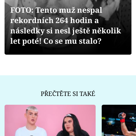
Sex a vztahy
FOTO: Tento muž nespal
Videa
rekordních 264 hodin a
následky si nesl ještě několik
Sledujte prima+
let poté! Co se mu stalo?
Přihlášení
Sledujte nás
PŘEČTĚTE SI TAKÉ