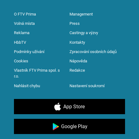
O FTV Prima
Management
Volná místa
Press
Reklama
Castingy a výzvy
HbbTV
Kontakty
Podmínky užívání
Zpracování osobních údajů
Cookies
Nápověda
Vlastník FTV Prima spol. s
Redakce
r.o.
Nahlásit chybu
Nastavení soukromí
App Store
Google Play