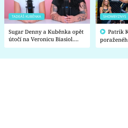
TADEÁŠ KUBĚNKA
SHOWBYZNYS
Sugar Denny a Kuběnka opět
Patrik Kincl se zastal
útočí na Veronicu Biasiol.
poraženéh
Proč je podle nich falešná a
fanoušci n
lže o své nevěře?