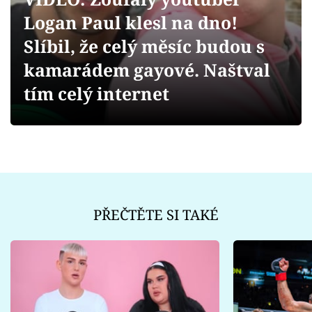
Sex a vztahy
Logan Paul klesl na dno!
Videa
Slíbil, že celý měsíc budou s
kamarádem gayové. Naštval
Sledujte prima+
tím celý internet
Přihlášení
Sledujte nás
PŘEČTĚTE SI TAKÉ