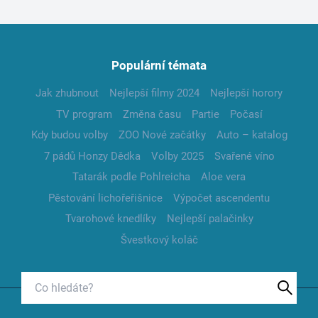
Populární témata
Jak zhubnout
Nejlepší filmy 2024
Nejlepší horory
TV program
Změna času
Partie
Počasí
Kdy budou volby
ZOO Nové začátky
Auto – katalog
7 pádů Honzy Dědka
Volby 2025
Svařené víno
Tatarák podle Pohlreicha
Aloe vera
Pěstování lichořeřišnice
Výpočet ascendentu
Tvarohové knedlíky
Nejlepší palačinky
Švestkový koláč