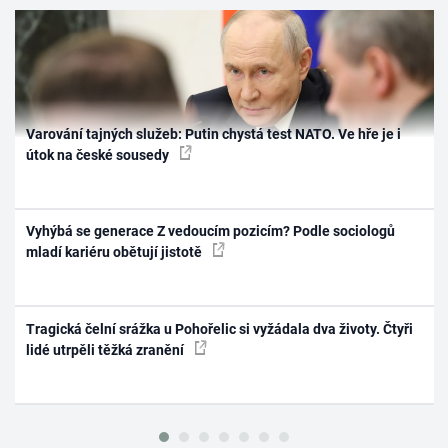
Varování tajných služeb: Putin chystá test NATO. Ve hře je i
útok na české sousedy
Vyhýbá se generace Z vedoucím pozicím? Podle sociologů
mladí kariéru obětují jistotě
Tragická čelní srážka u Pohořelic si vyžádala dva životy. Čtyři
lidé utrpěli těžká zranění