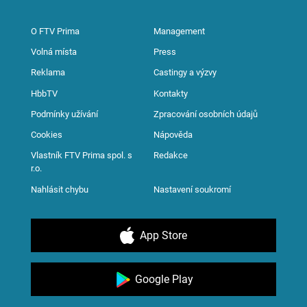
O FTV Prima
Management
Volná místa
Press
Reklama
Castingy a výzvy
HbbTV
Kontakty
Podmínky užívání
Zpracování osobních údajů
Cookies
Nápověda
Vlastník FTV Prima spol. s
Redakce
r.o.
Nahlásit chybu
Nastavení soukromí
App Store
Google Play