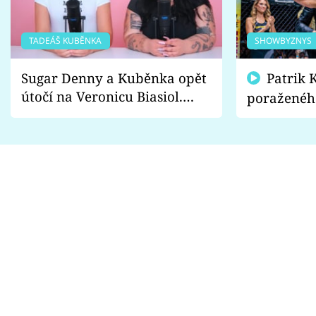
TADEÁŠ KUBĚNKA
SHOWBYZNYS
Sugar Denny a Kuběnka opět
Patrik Kincl se zastal
útočí na Veronicu Biasiol.
poraženéh
Proč je podle nich falešná a
fanoušci n
lže o své nevěře?