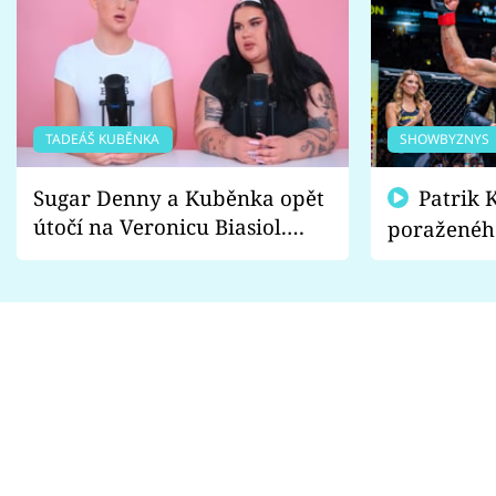
TADEÁŠ KUBĚNKA
SHOWBYZNYS
Sugar Denny a Kuběnka opět
Patrik Kincl se zastal
útočí na Veronicu Biasiol.
poraženéh
Proč je podle nich falešná a
fanoušci n
lže o své nevěře?