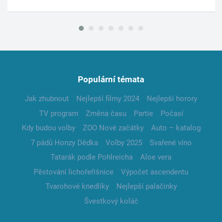
Populární témata
Jak zhubnout
Nejlepší filmy 2024
Nejlepší horory
TV program
Změna času
Partie
Počasí
Kdy budou volby
ZOO Nové začátky
Auto – katalog
7 pádů Honzy Dědka
Volby 2025
Svařené víno
Tatarák podle Pohlreicha
Aloe vera
Pěstování lichořeřišnice
Výpočet ascendentu
Tvarohové knedlíky
Nejlepší palačinky
Švestkový koláč