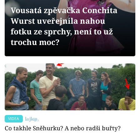
Sex a vztahy
Vousatá zpěvačka Conchita
Videa
Wurst uveřejnila nahou
fotku ze sprchy, není to už
Sledujte prima+
trochu moc?
Přihlášení
Sledujte nás
VIDEA
Co takhle Sněhurku? A nebo radši buřty?