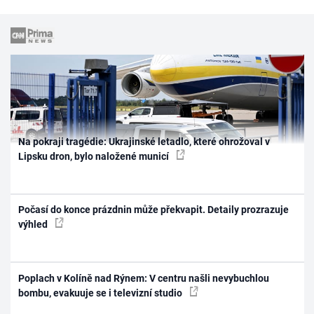
Na pokraji tragédie: Ukrajinské letadlo, které ohrožoval v
Lipsku dron, bylo naložené municí
Počasí do konce prázdnin může překvapit. Detaily prozrazuje
výhled
Poplach v Kolíně nad Rýnem: V centru našli nevybuchlou
bombu, evakuuje se i televizní studio