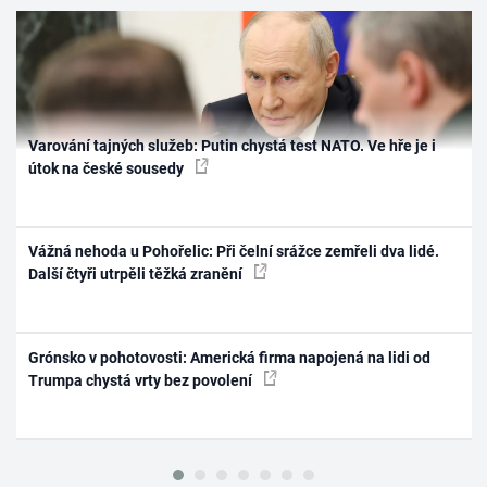
Varování tajných služeb: Putin chystá test NATO. Ve hře je i
útok na české sousedy
Vážná nehoda u Pohořelic: Při čelní srážce zemřeli dva lidé.
Další čtyři utrpěli těžká zranění
Grónsko v pohotovosti: Americká firma napojená na lidi od
Trumpa chystá vrty bez povolení