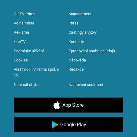
O FTV Prima
Management
Volná místa
Press
Reklama
Castingy a výzvy
HbbTV
Kontakty
Podmínky užívání
Zpracování osobních údajů
Cookies
Nápověda
Vlastník FTV Prima spol. s
Redakce
r.o.
Nahlásit chybu
Nastavení soukromí
App Store
Google Play