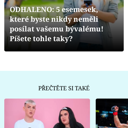
Sex a vztahy
ODHALENO: 5 esemesek,
Videa
které byste nikdy neměli
posílat vašemu bývalému!
Sledujte prima+
Píšete tohle taky?
Přihlášení
Sledujte nás
PŘEČTĚTE SI TAKÉ