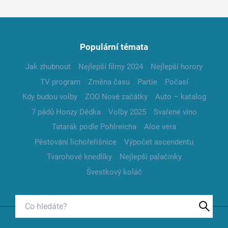
Populární témata
Jak zhubnout
Nejlepší filmy 2024
Nejlepší horory
TV program
Změna času
Partie
Počasí
Kdy budou volby
ZOO Nové začátky
Auto – katalog
7 pádů Honzy Dědka
Volby 2025
Svařené víno
Tatarák podle Pohlreicha
Aloe vera
Pěstování lichořeřišnice
Výpočet ascendentu
Tvarohové knedlíky
Nejlepší palačinky
Švestkový koláč