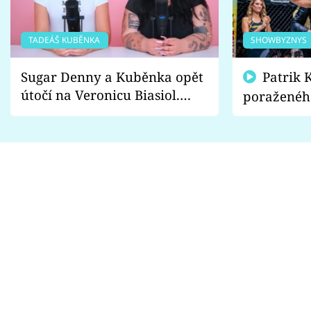
TADEÁŠ KUBĚNKA
SHOWBYZNYS
Sugar Denny a Kuběnka opět
Patrik Kincl se zastal
útočí na Veronicu Biasiol.
poraženéh
Proč je podle nich falešná a
fanoušci n
lže o své nevěře?