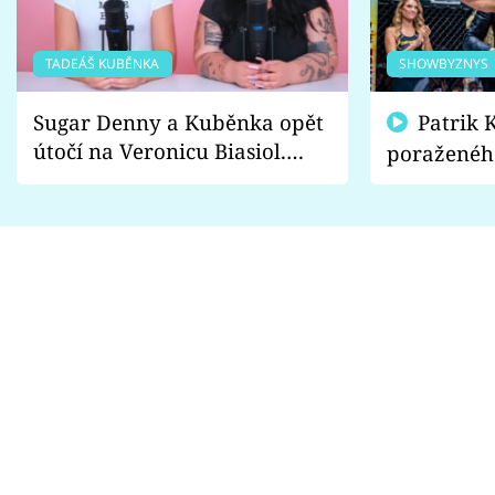
TADEÁŠ KUBĚNKA
SHOWBYZNYS
Sugar Denny a Kuběnka opět
Patrik Kincl se zastal
útočí na Veronicu Biasiol.
poraženéh
Proč je podle nich falešná a
fanoušci n
lže o své nevěře?