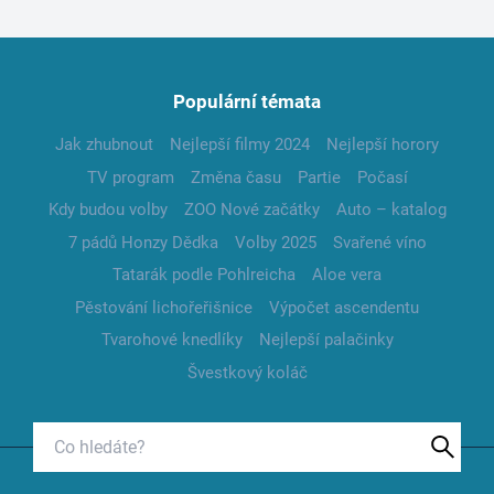
Populární témata
Jak zhubnout
Nejlepší filmy 2024
Nejlepší horory
TV program
Změna času
Partie
Počasí
Kdy budou volby
ZOO Nové začátky
Auto – katalog
7 pádů Honzy Dědka
Volby 2025
Svařené víno
Tatarák podle Pohlreicha
Aloe vera
Pěstování lichořeřišnice
Výpočet ascendentu
Tvarohové knedlíky
Nejlepší palačinky
Švestkový koláč