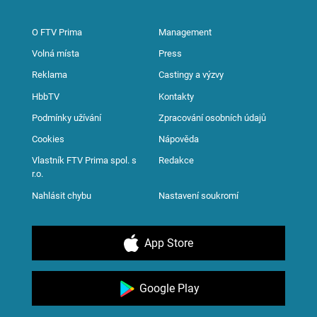
O FTV Prima
Management
Volná místa
Press
Reklama
Castingy a výzvy
HbbTV
Kontakty
Podmínky užívání
Zpracování osobních údajů
Cookies
Nápověda
Vlastník FTV Prima spol. s
Redakce
r.o.
Nahlásit chybu
Nastavení soukromí
App Store
Google Play