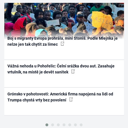
Boj s migranty Evropa prohrála, míní Stoniš. Podle Mlejnka je
nelze jen tak chytit za límec
Vážná nehoda u Pohořelic: Čelní srážka dvou aut. Zasahuje
vrtulník, na místě je devět sanitek
Grónsko v pohotovosti: Americká firma napojená na lidi od
Trumpa chystá vrty bez povolení