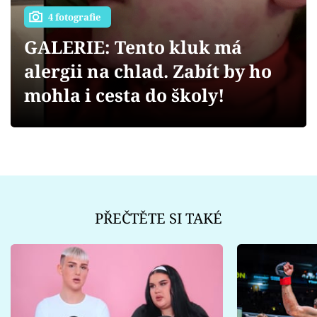
Sex a vztahy
4 fotografie
Videa
GALERIE: Tento kluk má
alergii na chlad. Zabít by ho
Sledujte prima+
mohla i cesta do školy!
Přihlášení
Sledujte nás
PŘEČTĚTE SI TAKÉ