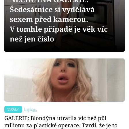
Sledujte prima+
Šedesátnice si vydělává
sexem před kamerou.
Přihlášení
V tomhle případě je věk víc
než jen číslo
Sledujte nás
VIRÁLY
GALERIE: Blondýna utratila víc než půl
milionu za plastické operace. Tvrdí, že je to