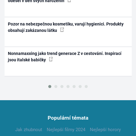
odešel v den svých narozenin
Pozor na nebezpečnou kosmetiku, varují hygienici. Produkty
obsahují zakázanou látku
Nonnamaxxing jako trend generace Z v cestování. Inspirací
jsou italské babičky
Populární témata
Jak zhubnout
Nejlepší filmy 2024
Nejlepší horory