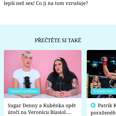
lepší než sex! Co ji na tom vzrušuje?
PŘEČTĚTE SI TAKÉ
TADEÁŠ KUBĚNKA
SHOWBYZNYS
Sugar Denny a Kuběnka opět
Patrik Kincl se zastal
útočí na Veronicu Biasiol.
poraženéh