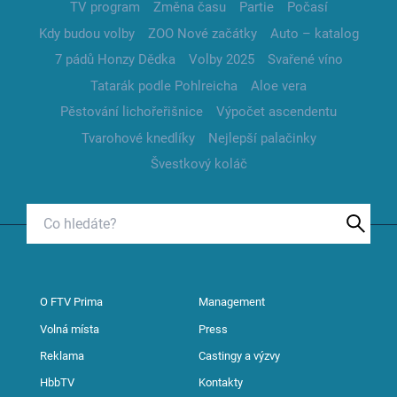
TV program
Změna času
Partie
Počasí
Kdy budou volby
ZOO Nové začátky
Auto – katalog
7 pádů Honzy Dědka
Volby 2025
Svařené víno
Tatarák podle Pohlreicha
Aloe vera
Pěstování lichořeřišnice
Výpočet ascendentu
Tvarohové knedlíky
Nejlepší palačinky
Švestkový koláč
O FTV Prima
Management
Volná místa
Press
Reklama
Castingy a výzvy
HbbTV
Kontakty