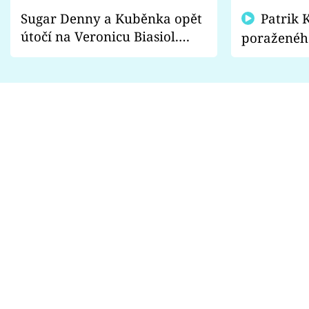
Sugar Denny a Kuběnka opět
Patrik Kincl se zastal
útočí na Veronicu Biasiol.
poraženéh
Proč je podle nich falešná a
fanoušci n
lže o své nevěře?