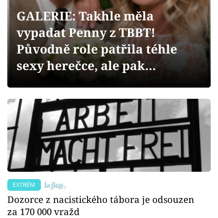
Sex a vztahy
GALERIE: Takhle měla
Videa
vypadat Penny z TBBT!
Původně role patřila téhle
Sledujte prima+
sexy herečce, ale pak…
Přihlášení
Sledujte nás
EXTRÉM
Dozorce z nacistického tábora je odsouzen
za 170 000 vražd