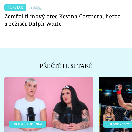
TOPSTAR
Zemřel filmový otec Kevina Costnera, herec
a režisér Ralph Waite
PŘEČTĚTE SI TAKÉ
TADEÁŠ KUBĚNKA
SHOWBYZNYS