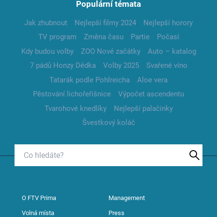
Populární témata
Jak zhubnout
Nejlepší filmy 2024
Nejlepší horory
TV program
Změna času
Partie
Počasí
Kdy budou volby
ZOO Nové začátky
Auto – katalog
7 pádů Honzy Dědka
Volby 2025
Svařené víno
Tatarák podle Pohlreicha
Aloe vera
Pěstování lichořeřišnice
Výpočet ascendentu
Tvarohové knedlíky
Nejlepší palačinky
Švestkový koláč
O FTV Prima
Management
Volná místa
Press