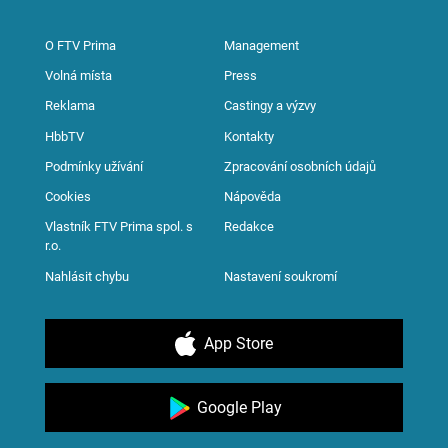
O FTV Prima
Management
Volná místa
Press
Reklama
Castingy a výzvy
HbbTV
Kontakty
Podmínky užívání
Zpracování osobních údajů
Cookies
Nápověda
Vlastník FTV Prima spol. s
Redakce
r.o.
Nahlásit chybu
Nastavení soukromí
App Store
Google Play