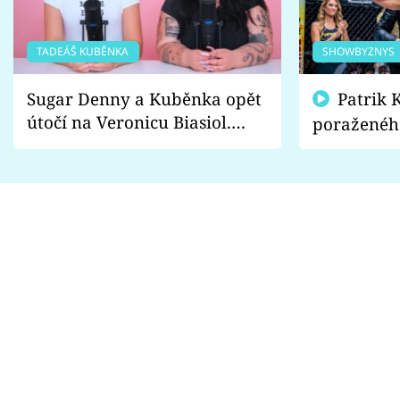
TADEÁŠ KUBĚNKA
SHOWBYZNYS
Sugar Denny a Kuběnka opět
Patrik Kincl se zastal
útočí na Veronicu Biasiol.
poraženéh
Proč je podle nich falešná a
fanoušci n
lže o své nevěře?