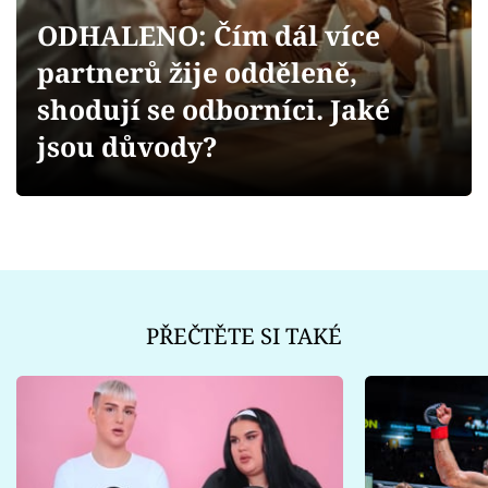
Sex a vztahy
ODHALENO: Čím dál více
Videa
partnerů žije odděleně,
shodují se odborníci. Jaké
Sledujte prima+
jsou důvody?
Přihlášení
Sledujte nás
PŘEČTĚTE SI TAKÉ