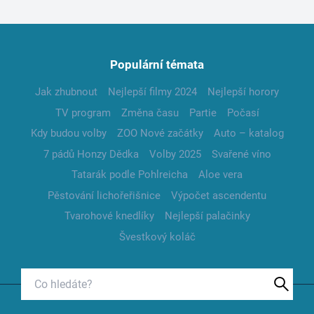
Populární témata
Jak zhubnout
Nejlepší filmy 2024
Nejlepší horory
TV program
Změna času
Partie
Počasí
Kdy budou volby
ZOO Nové začátky
Auto – katalog
7 pádů Honzy Dědka
Volby 2025
Svařené víno
Tatarák podle Pohlreicha
Aloe vera
Pěstování lichořeřišnice
Výpočet ascendentu
Tvarohové knedlíky
Nejlepší palačinky
Švestkový koláč