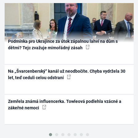
Podmínka pro Ukrajince za útok zápalnou lahví na dům s
dětmi? Tejc zvažuje mimořádný zásah
Na „Švarcenberský“ kanál už neodbočíte. Chyba vydržela 30
let, teď ceduli celou odstraní
Zemřela známá influencerka. Towleová podlehla vzácné a
zákeřné nemoci